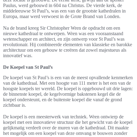
Paulus, werd gebouwd in 604 na Christus. De vierde kerk, de
middeleeuwse St Paul’s, was een van de grootste kathedralen in
Europa, maar werd verwoest in de Grote Brand van Londen.
Na de brand kreeg Sir Christopher Wren de opdracht om een
nieuwe kathedraal te ontwerpen. Wren was een vooraanstaand
wetenschapper en architect, en zijn ontwerp voor St Paul’s was
revolutionair. Hij combineerde elementen van klassieke en barokke
architectuur om een gebouw te creëren dat zowel majestueus als
innovatief was.
De Koepel van St Paul’s
De koepel van St Paul’s is een van de meest opvallende kenmerken
van de kathedraal. Met een hoogte van 111 meter is het een van de
hoogste koepels ter wereld. De koepel is opgebouwd uit drie lagen:
de binnenste koepel, de kegelvormige bakstenen kegel die de
koepel ondersteunt, en de buitenste koepel die vanaf de grond
zichtbaar is.
De koepel is een meesterwerk van techniek. Wren ontwierp de
koepel met een innovatieve structuur die het gewicht van de koepel
gelijkmatig verdeelt over de muren van de kathedraal. Dit maakte
het mogelijk om een koepel van deze omvang te bouwen zonder