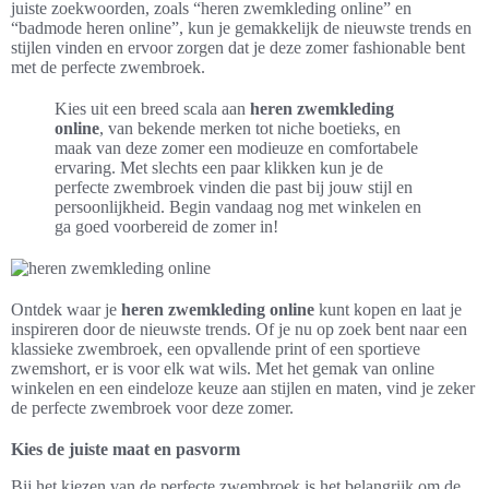
juiste zoekwoorden, zoals “heren zwemkleding online” en
“badmode heren online”, kun je gemakkelijk de nieuwste trends en
stijlen vinden en ervoor zorgen dat je deze zomer fashionable bent
met de perfecte zwembroek.
Kies uit een breed scala aan
heren zwemkleding
online
, van bekende merken tot niche boetieks, en
maak van deze zomer een modieuze en comfortabele
ervaring. Met slechts een paar klikken kun je de
perfecte zwembroek vinden die past bij jouw stijl en
persoonlijkheid. Begin vandaag nog met winkelen en
ga goed voorbereid de zomer in!
Ontdek waar je
heren zwemkleding online
kunt kopen en laat je
inspireren door de nieuwste trends. Of je nu op zoek bent naar een
klassieke zwembroek, een opvallende print of een sportieve
zwemshort, er is voor elk wat wils. Met het gemak van online
winkelen en een eindeloze keuze aan stijlen en maten, vind je zeker
de perfecte zwembroek voor deze zomer.
Kies de juiste maat en pasvorm
Bij het kiezen van de perfecte zwembroek is het belangrijk om de