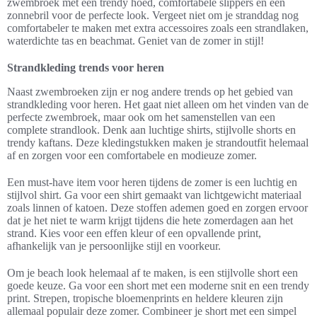
zwembroek met een trendy hoed, comfortabele slippers en een
zonnebril voor de perfecte look. Vergeet niet om je stranddag nog
comfortabeler te maken met extra accessoires zoals een strandlaken,
waterdichte tas en beachmat. Geniet van de zomer in stijl!
Strandkleding trends voor heren
Naast zwembroeken zijn er nog andere trends op het gebied van
strandkleding voor heren. Het gaat niet alleen om het vinden van de
perfecte zwembroek, maar ook om het samenstellen van een
complete strandlook. Denk aan luchtige shirts, stijlvolle shorts en
trendy kaftans. Deze kledingstukken maken je strandoutfit helemaal
af en zorgen voor een comfortabele en modieuze zomer.
Een must-have item voor heren tijdens de zomer is een luchtig en
stijlvol shirt. Ga voor een shirt gemaakt van lichtgewicht materiaal
zoals linnen of katoen. Deze stoffen ademen goed en zorgen ervoor
dat je het niet te warm krijgt tijdens die hete zomerdagen aan het
strand. Kies voor een effen kleur of een opvallende print,
afhankelijk van je persoonlijke stijl en voorkeur.
Om je beach look helemaal af te maken, is een stijlvolle short een
goede keuze. Ga voor een short met een moderne snit en een trendy
print. Strepen, tropische bloemenprints en heldere kleuren zijn
allemaal populair deze zomer. Combineer je short met een simpel