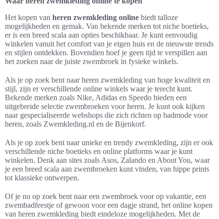
Waar heren zwemkleding online te kopen
Het kopen van
heren zwemkleding online
biedt talloze
mogelijkheden en gemak. Van bekende merken tot niche boetieks,
er is een breed scala aan opties beschikbaar. Je kunt eenvoudig
winkelen vanuit het comfort van je eigen huis en de nieuwste trends
en stijlen ontdekken. Bovendien hoef je geen tijd te verspillen aan
het zoeken naar de juiste zwembroek in fysieke winkels.
Als je op zoek bent naar heren zwemkleding van hoge kwaliteit en
stijl, zijn er verschillende online winkels waar je terecht kunt.
Bekende merken zoals Nike, Adidas en Speedo bieden een
uitgebreide selectie zwembroeken voor heren. Je kunt ook kijken
naar gespecialiseerde webshops die zich richten op badmode voor
heren, zoals Zwemkleding.nl en de Bijenkorf.
Als je op zoek bent naar unieke en trendy zwemkleding, zijn er ook
verschillende niche boetieks en online platforms waar je kunt
winkelen. Denk aan sites zoals Asos, Zalando en About You, waar
je een breed scala aan zwembroeken kunt vinden, van hippe prints
tot klassieke ontwerpen.
Of je nu op zoek bent naar een zwembroek voor op vakantie, een
zwembadfeestje of gewoon voor een dagje strand, het online kopen
van heren zwemkleding biedt eindeloze mogelijkheden. Met de