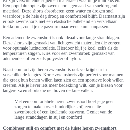
Er zijn verschillende stijlen en materialen waaruit je kunt kiezen.
Een populaire optie zijn zwemshorts gemaakt van sneldrogend
materiaal. Deze shorts absorberen geen water en drogen snel,
waardoor je de hele dag droog en comfortabel blijft. Daarnaast zijn
er ook zwemshorts met een elastische tailleband en verstelbaar
trekkoord, zodat je de pasvorm naar wens kunt aanpassen.
Een ademende zwemshort is ook ideaal voor lange stranddagen.
Deze shorts zijn gemaakt van lichtgewicht materialen die zorgen
voor optimale luchtcirculatie. Hierdoor blijf je koel, zelfs als de
temperaturen stijgen. Kies voor een zwembroek gemaakt van
ademende stoffen zoals polyester of nylon.
Naast comfort zijn heren zwemshorts ook verkrijgbaar in
verschillende lengtes. Korte zwemshorts zijn perfect voor mannen
die graag hun benen willen laten zien en een sportieve look willen
creëren. Als je liever iets meer bedekking wilt, kun je kiezen voor
langere zwemshorts die net boven de knie vallen.
Met een comfortabele heren zwemshort hoef je je geen
zorgen te maken over hinderlijke stof, een natte
zwembroek of een knellende pasvorm. Geniet van de
lange stranddagen in stijl en comfort!
Combineer stijl en comfort met de juiste heren zwemshort