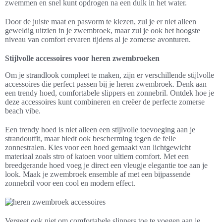
zwemmen en snel kunt opdrogen na een duik in het water.
Door de juiste maat en pasvorm te kiezen, zul je er niet alleen
geweldig uitzien in je zwembroek, maar zul je ook het hoogste
niveau van comfort ervaren tijdens al je zomerse avonturen.
Stijlvolle accessoires voor heren zwembroeken
Om je strandlook compleet te maken, zijn er verschillende stijlvolle
accessoires die perfect passen bij je heren zwembroek. Denk aan
een trendy hoed, comfortabele slippers en zonnebril. Ontdek hoe je
deze accessoires kunt combineren en creëer de perfecte zomerse
beach vibe.
Een trendy hoed is niet alleen een stijlvolle toevoeging aan je
strandoutfit, maar biedt ook bescherming tegen de felle
zonnestralen. Kies voor een hoed gemaakt van lichtgewicht
materiaal zoals stro of katoen voor ultiem comfort. Met een
breedgerande hoed voeg je direct een vleugje elegantie toe aan je
look. Maak je zwembroek ensemble af met een bijpassende
zonnebril voor een cool en modern effect.
Vergeet ook niet om comfortabele slippers toe te voegen aan je