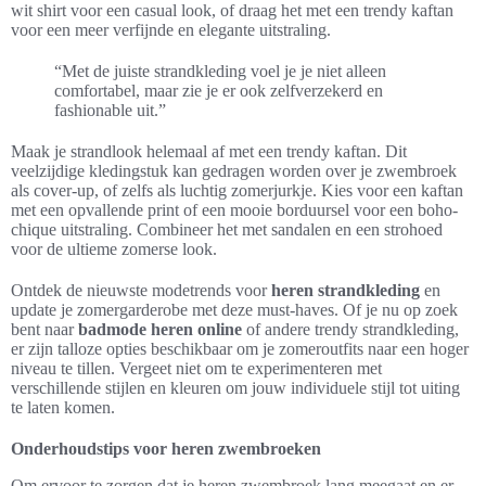
wit shirt voor een casual look, of draag het met een trendy kaftan
voor een meer verfijnde en elegante uitstraling.
“Met de juiste strandkleding voel je je niet alleen
comfortabel, maar zie je er ook zelfverzekerd en
fashionable uit.”
Maak je strandlook helemaal af met een trendy kaftan. Dit
veelzijdige kledingstuk kan gedragen worden over je zwembroek
als cover-up, of zelfs als luchtig zomerjurkje. Kies voor een kaftan
met een opvallende print of een mooie borduursel voor een boho-
chique uitstraling. Combineer het met sandalen en een strohoed
voor de ultieme zomerse look.
Ontdek de nieuwste modetrends voor
heren strandkleding
en
update je zomergarderobe met deze must-haves. Of je nu op zoek
bent naar
badmode heren online
of andere trendy strandkleding,
er zijn talloze opties beschikbaar om je zomeroutfits naar een hoger
niveau te tillen. Vergeet niet om te experimenteren met
verschillende stijlen en kleuren om jouw individuele stijl tot uiting
te laten komen.
Onderhoudstips voor heren zwembroeken
Om ervoor te zorgen dat je heren zwembroek lang meegaat en er