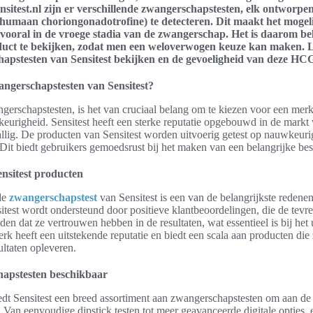
nsitest.nl zijn er verschillende zwangerschapstesten, elk ontworp
umaan choriongonadotrofine) te detecteren. Dit maakt het moge
, vooral in de vroege stadia van de zwangerschap. Het is daarom b
roduct te bekijken, zodat men een weloverwogen keuze kan maken. 
hapstesten van Sensitest bekijken en de gevoeligheid van deze HCG
ngerschapstesten van Sensitest?
erschapstesten, is het van cruciaal belang om te kiezen voor een merk
urigheid. Sensitest heeft een sterke reputatie opgebouwd in de markt
vallig. De producten van Sensitest worden uitvoerig getest op nauwkeur
Dit biedt gebruikers gemoedsrust bij het maken van een belangrijke besl
nsitest producten
de
zwangerschapstest
van Sensitest is een van de belangrijkste reden
sitest wordt ondersteund door positieve klantbeoordelingen, die de tevr
en dat ze vertrouwen hebben in de resultaten, wat essentieel is bij het
k heeft een uitstekende reputatie en biedt een scala aan producten die
ltaten opleveren.
hapstesten beschikbaar
dt Sensitest een breed assortiment aan zwangerschapstesten om aan de 
 Van eenvoudige dipstick testen tot meer geavanceerde digitale opties, e