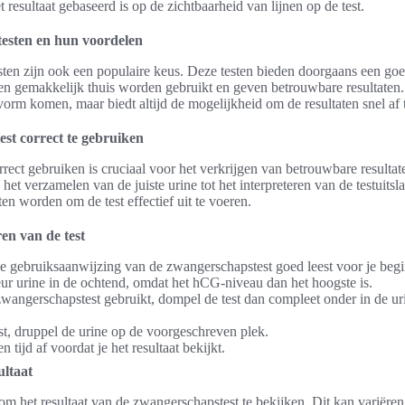
t resultaat gebaseerd is op de zichtbaarheid van lijnen op de test.
esten en hun voordelen
ten zijn ook een populaire keus. Deze testen bieden doorgaans een goed
 gemakkelijk thuis worden gebruikt en geven betrouwbare resultaten. 
kvorm komen, maar biedt altijd de mogelijkheid om de resultaten snel af 
st correct te gebruiken
rect gebruiken is cruciaal voor het verkrijgen van betrouwbare resulta
het verzamelen van de juiste urine tot het interpreteren van de testuitsl
n worden om de test effectief uit te voeren.
en van de test
de gebruiksaanwijzing van de zwangerschapstest goed leest voor je begi
ur urine in de ochtend, omdat het hCG-niveau dan het hoogste is.
 zwangerschapstest gebruikt, dompel de test dan compleet onder in de ur
est, druppel de urine op de voorgeschreven plek.
tijd af voordat je het resultaat bekijkt.
ultaat
 om het resultaat van de zwangerschapstest te bekijken. Dit kan variëre