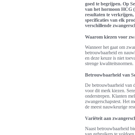
goed te begrijpen. Op Se
van het hormoon HCG (h
resultaten te verkrijgen
specificaties van elk p
verschillende zwangersc
Waarom kiezen voor zwa
Wanneer het gaat om zwang
betrouwbaarheid en nauwke
en deze keuze is niet toe
strenge kwaliteitsnormen. 
Betrouwbaarheid van Se
De betrouwbaarheid van 
voor dit merk kiezen. Sen
onderstrepen. Klanten meld
zwangerschapstest. Het mer
de meest nauwkeurige resu
Variëteit aan zwangersc
Naast betrouwbaarheid bie
van gebruikers te voldoen.