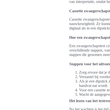
van interpretatie, omdat he
Cassette zwangerschapst
Cassette zwangerschapstes
nauwkeurigheid. Ze kunnen
digitaal als in een dipstic
Hoe een zwangerschapste
Een zwangerschapstest cor
verschillende stappen, van 
stappen die genomen moete
Stappen voor het uitvoer
Zorg ervoor dat je 
Verzamel bij voorke
Als je een dipstick
handvat nat wordt.
Voor een cassette t
Wacht de aangegeven 
Het lezen van het testres
Na het wachten is het tijd