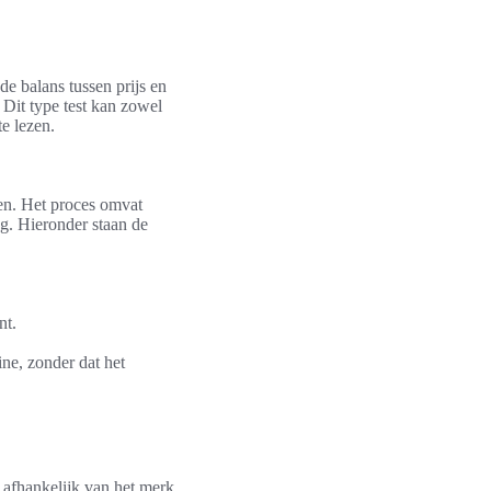
e balans tussen prijs en
Dit type test kan zowel
te lezen.
ten. Het proces omvat
ag. Hieronder staan de
nt.
ine, zonder dat het
n afhankelijk van het merk,