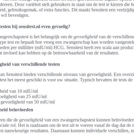
reen. Deze variëteit stelt gebruikers in staat om de test te kiezen die he
eid, gebruiksgemak, of extra functies. Dit maakt Sensitest een veelzijd
 wil bevestigen.
sten bij sensitest.nl even gevoelig?
angerschapstest is het belangrijk om de
gevoeligheid
van de verschillend
 type test en bepaalt hoe vroeg een zwangerschap kan worden vastgeste
nheden per milliliter (mIU/ml) HCG. Sensitest heeft een scala aan produ
t invloed kan hebben op de betrouwbaarheid van de resultaten.
gheid van verschillende testen
n Sensitest bieden verschillende niveaus van gevoeligheid. Een overzic
test het meest geschikt is voor uw situatie. Typisch bevatten de tests 
igheid van 10 mIU/ml
voeligheid van 25 mIU/ml
 gevoeligheid van 50 mIU/ml
gheid beïnvloeden
oren die de
gevoeligheid
van een zwangerschapstest kunnen beïnvloeden. 
iale rol. Het is raadzaam om de test uit te voeren vanaf de dag dat de
st nauwkeurige resultaten. Daarnaast kunnen individuele verschillen, z