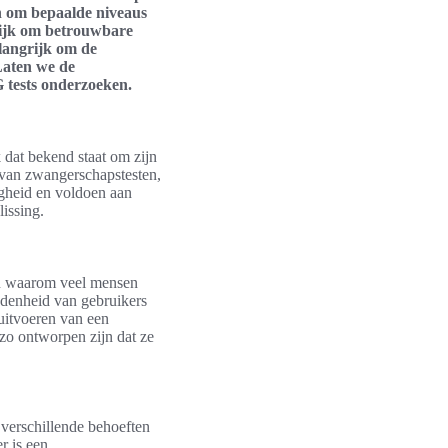
en om bepaalde niveaus
lijk om betrouwbare
elangrijk om de
Laten we de
 tests onderzoeken.
 dat bekend staat om zijn
 van zwangerschapstesten,
igheid en voldoen aan
issing.
en waarom veel mensen
edenheid van gebruikers
 uitvoeren van een
 zo ontworpen zijn dat ze
verschillende behoeften
r is een