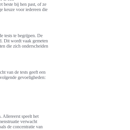
t beste bij hen past, of ze
ige keuze voor iedereen die
e tests te begrijpen. De
ld. Dit wordt vaak gemeten
cten die zich onderscheiden
ht van de tests geeft een
de volgende gevoeligheden:
Allereerst speelt het
 menstruatie verwacht
oals de concentratie van