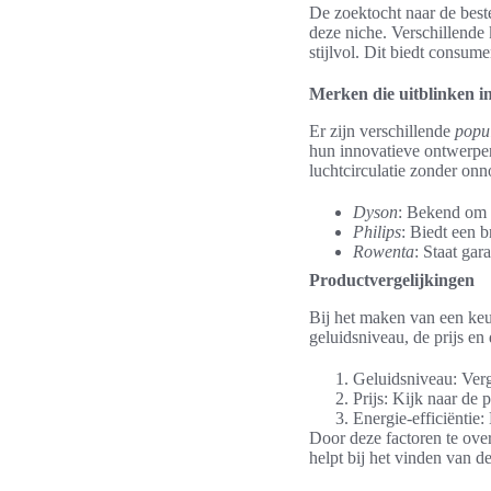
De zoektocht naar de beste
deze niche. Verschillende 
stijlvol. Dit biedt consum
Merken die uitblinken in 
Er zijn verschillende
popul
hun innovatieve ontwerpen
luchtcirculatie zonder onn
Dyson
: Bekend om z
Philips
: Biedt een br
Rowenta
: Staat gar
Productvergelijkingen
Bij het maken van een keu
geluidsniveau, de prijs en 
Geluidsniveau: Verg
Prijs: Kijk naar de p
Energie-efficiëntie:
Door deze factoren te o
helpt bij het vinden van de