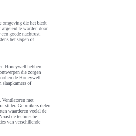
ge omgeving die het biedt
r afgeleid te worden door
r een goede nachtrust.
jdens het slapen of
on en Honeywell hebben
rontwerpen die zorgen
Cool en de Honeywell
n slaapkamers of
. Ventilatoren met
 stiller. Gebruikers delen
enten waarderen veelal de
Naast de technische
ties van verschillende