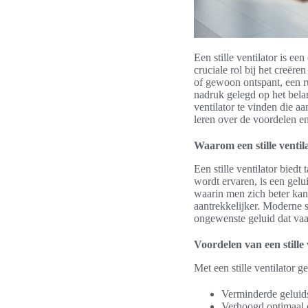
Een stille ventilator is e
cruciale rol bij het creër
of gewoon ontspant, een ru
nadruk gelegd op het belan
ventilator te vinden die 
leren over de voordelen e
Waarom een stille ventil
Een stille ventilator bied
wordt ervaren, is een gel
waarin men zich beter kan
aantrekkelijker. Moderne s
ongewenste geluid dat vaa
Voordelen van een stille 
Met een stille ventilator 
Verminderde geluidso
Verhoogd optimaal 