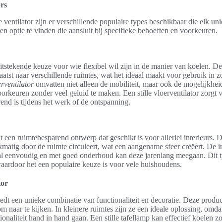
ors
te ventilator zijn er verschillende populaire types beschikbaar die elk u
 optie te vinden die aansluit bij specifieke behoeften en voorkeuren.
uitstekende keuze voor wie flexibel wil zijn in de manier van koelen. D
tst naar verschillende ruimtes, wat het ideaal maakt voor gebruik in zo
rventilator
omvatten niet alleen de mobiliteit, maar ook de mogelijkhei
oorkeuren zonder veel geluid te maken. Een stille vloerventilator zorg
rend is tijdens het werk of de ontspanning.
 een ruimtebesparend ontwerp dat geschikt is voor allerlei interieurs. De
jkmatig door de ruimte circuleert, wat een aangename sfeer creëert. De in
tal eenvoudig en met goed onderhoud kan deze jarenlang meegaan. Dit t
 waardoor het een populaire keuze is voor vele huishoudens.
tor
iedt een unieke combinatie van functionaliteit en decoratie. Deze product
om naar te kijken. In kleinere ruimtes zijn ze een ideale oplossing, omd
ionaliteit hand in hand gaan. Een stille tafellamp kan effectief koelen 