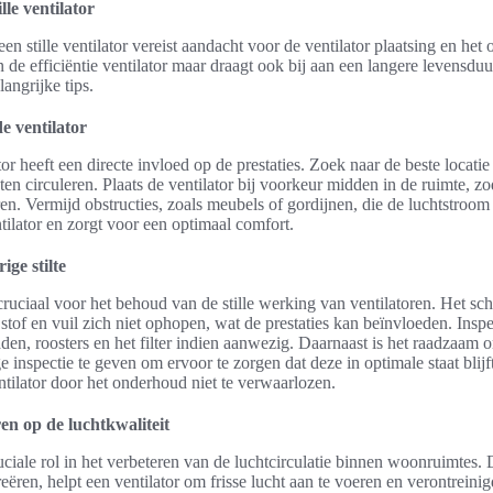
lle ventilator
en stille ventilator vereist aandacht voor de ventilator plaatsing en het
n de efficiëntie ventilator maar draagt ook bij aan een langere levensduu
angrijke tips.
e ventilator
or heeft een directe invloed op de prestaties. Zoek naar de beste locatie
aten circuleren. Plaats de ventilator bij voorkeur midden in de ruimte, z
ren. Vermijd obstructies, zoals meubels of gordijnen, die de luchtstro
ntilator en zorgt voor een optimaal comfort.
ge stilte
ruciaal voor het behoud van de stille werking van ventilatoren. Het 
 stof en vuil zich niet ophopen, wat de prestaties kan beïnvloeden. Inspe
aden, roosters en het filter indien aanwezig. Daarnaast is het raadzaam o
 inspectie te geven om ervoor te zorgen dat deze in optimale staat blij
ntilator door het onderhoud niet te verwaarlozen.
en op de luchtkwaliteit
uciale rol in het verbeteren van de luchtcirculatie binnen woonruimtes.
reëren, helpt een ventilator om frisse lucht aan te voeren en verontreinig