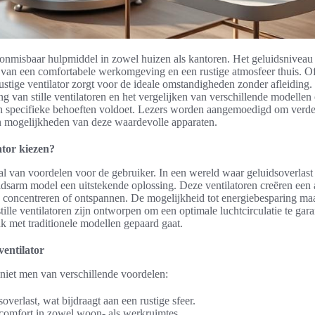
en onmisbaar hulpmiddel in zowel huizen als kantoren. Het geluidsniveau 
en van een comfortabele werkomgeving en een rustige atmosfeer thuis. O
stige ventilator zorgt voor de ideale omstandigheden zonder afleiding. 
g van stille ventilatoren en het vergelijken van verschillende modellen 
aan specifieke behoeften voldoet. Lezers worden aangemoedigd om verde
n mogelijkheden van deze waardevolle apparaten.
ator kiezen?
t tal van voordelen voor de gebruiker. In een wereld waar geluidsoverlast
uidsarm model een uitstekende oplossing. Deze ventilatoren creëren e
 concentreren of ontspannen. De mogelijkheid tot energiebesparing ma
tille ventilatoren zijn ontworpen om een optimale luchtcirculatie te gar
k met traditionele modellen gepaard gaat.
ventilator
geniet men van verschillende voordelen:
verlast, wat bijdraagt aan een rustige sfeer.
comfort in zowel woon- als werkruimtes.