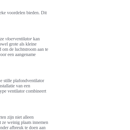
nieke voordelen bieden. Dit
eze
vloerventilator
kan
wel grote als kleine
d om de luchtstroom aan te
t voor een aangename
 stille plafondventilator
stallatie van een
ype ventilator combineert
en zijn niet alleen
at ze weinig plaats innemen
zonder afbreuk te doen aan