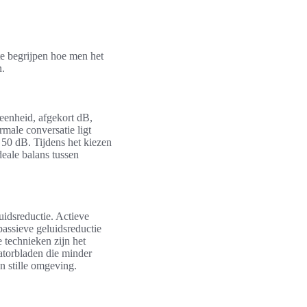
 te begrijpen hoe men het
n.
eenheid, afgekort dB,
ormale conversatie ligt
n 50 dB. Tijdens het kiezen
eale balans tussen
uidsreductie. Actieve
passieve geluidsreductie
 technieken zijn het
latorbladen die minder
 stille omgeving.