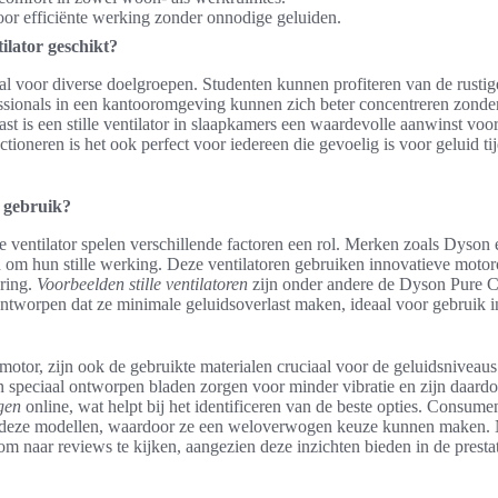
or efficiënte werking zonder onnodige geluiden.
tilator geschikt?
deaal voor diverse doelgroepen. Studenten kunnen profiteren van de rusti
fessionals in een kantooromgeving kunnen zich beter concentreren zonde
st is een stille ventilator in slaapkamers een waardevolle aanwinst voo
ctioneren is het ook perfect voor iedereen die gevoelig is voor geluid ti
in gebruik?
ste ventilator spelen verschillende factoren een rol. Merken zoals Dys
 om hun stille werking. Deze ventilatoren gebruiken innovatieve moto
ring.
Voorbeelden stille ventilatoren
zijn onder andere de Dyson Pure 
ontworpen dat ze minimale geluidsoverlast maken, ideaal voor gebruik i
otor, zijn ook de gebruikte materialen cruciaal voor de geluidsniveaus
 speciaal ontworpen bladen zorgen voor minder vibratie en zijn daardoor
gen
online, wat helpt bij het identificeren van de beste opties. Consum
van deze modellen, waardoor ze een weloverwogen keuze kunnen maken. 
 om naar reviews te kijken, aangezien deze inzichten bieden in de presta