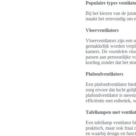
Populaire types ventilat
Bij het kiezen van de juis
maakt het eenvoudig om een
Vloerventilators
Vloerventilators zijn een 
gemakkelijk worden verplaa
kamers. De
voordelen vloe
passen aan persoonlijke v
koeling zonder dat het sto
Plafondventilators
Een plafondventilator biedt
zorg ervoor dat lucht geli
plafondventilator is mees
efficiëntie met esthetiek,
Tafellampen met ventila
Een tafellamp ventilator b
praktisch, maar ook fraai 
en waarbij design en funct