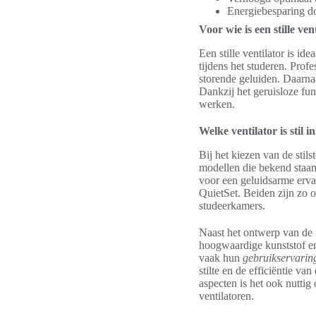
Energiebesparing do
Voor wie is een stille ven
Een stille ventilator is i
tijdens het studeren. Pro
storende geluiden. Daarnaa
Dankzij het geruisloze fun
werken.
Welke ventilator is stil 
Bij het kiezen van de stil
modellen die bekend staan
voor een geluidsarme erva
QuietSet. Beiden zijn zo 
studeerkamers.
Naast het ontwerp van de m
hoogwaardige kunststof en
vaak hun
gebruikservarin
stilte en de efficiëntie 
aspecten is het ook nuttig
ventilatoren.