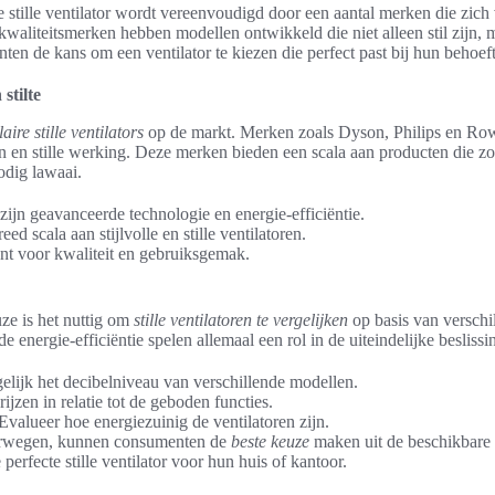
 stille ventilator wordt vereenvoudigd door een aantal merken die zich
kwaliteitsmerken hebben modellen ontwikkeld die niet alleen stil zijn, m
enten de kans om een ventilator te kiezen die perfect past bij hun behoe
stilte
aire stille ventilators
op de markt. Merken zoals Dyson, Philips en Ro
 en stille werking. Deze merken bieden een scala aan producten die 
odig lawaai.
ijn geavanceerde technologie en energie-efficiëntie.
eed scala aan stijlvolle en stille ventilatoren.
ant voor kwaliteit en gebruiksgemak.
ze is het nuttig om
stille ventilatoren te vergelijken
op basis van verschil
de energie-efficiëntie spelen allemaal een rol in de uiteindelijke beslissi
elijk het decibelniveau van verschillende modellen.
rijzen in relatie tot de geboden functies.
 Evalueer hoe energiezuinig de ventilatoren zijn.
verwegen, kunnen consumenten de
beste keuze
maken uit de beschikbare 
 perfecte stille ventilator voor hun huis of kantoor.