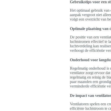
Gebruikstips voor een sti
Het optimaal gebruik van e
aanpak vergroot niet allee
volgt een overzicht van bel
Optimale plaatsing van d
De positie van een ventilat
luchtstromen effectief te l
luchtverdeling kan realise
verhoogt de efficiëntie ve
Onderhoud voor langduri
Regelmatig onderhoud is c
ventilator zorgt ervoor dat
regelmatig en reinig de bl
paar maanden een grondige
verminderde efficiëntie ve
De impact van ventilator
Ventilatoren spelen een cr
efficiënte luchtstroom te c