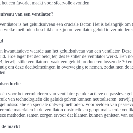
 het een favoriet maakt voor sfeervolle avonden.
sniveau van een ventilator?
ventilator is het geluidsniveau een cruciale factor. Het is belangrijk om
n welke methoden beschikbaar zijn om ventilator geluid te vermindere
gd
 kwantitatieve waarde aan het geluidsniveau van een ventilator. Deze 
uid. Hoe lager het decibelcijfer, des te stiller de ventilator werkt. Een n
, terwijl stille ventilatoren vaak een geluid produceren tussen de 30 e
 nuttig om deze decibelmetingen in overweging te nemen, zodat men de id
den.
idsreductie
eën voor het verminderen van ventilator geluid: actieve en passieve gel
uik van technologieën die geluidsgolven kunnen neutraliseren, terwijl 
 geluidsisolatie en speciale ontwerpmethoden. Voorbeelden van passieve
rende materialen in de ventilatorconstructie en geoptimaliseerde venti
eze methoden samen zorgen ervoor dat klanten kunnen genieten van een
op de markt