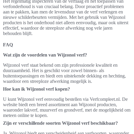
Het regelmatig inspecteren van de verflaag en het toepassen van
verfonderhoud is van cruciaal belang. Door proactief problemen
aan te pakken, kan men de levensduur van de verf verlengen en
nieuwe schilderbeurten vermijden. Met het gebruik van Wijzonol
producten is het onderhoud niet alleen eenvoudig, maar ook uiterst
effectief, waardoor de streeploze afwerking nog vele jaren
behouden blijft.
FAQ
Wat zijn de voordelen van Wijzonol verf?
Wijzonol verf staat bekend om zijn professionele kwaliteit en
duurzaamheid. Het is geschikt voor zowel binnen- als
buitentoepassingen en biedt een uitstekende dekking en hechting,
waardoor een streeploze afwerking mogelijk is.
Hoe kan ik Wijzonol verf kopen?
U kunt Wijzonol verf eenvoudig bestellen via Verfcompleet.nl. De
website biedt een breed assortiment aan Wijzonol producten,
waaronder lakverf, muurverf en grondverf, met de mogelijkheid om
meteen online te kopen.
Zijn er verschillende soorten Wijzonol verf beschikbaar?
Ja, Wijzonol biedt een verscheidenheid aan verfsoorten, waaronder