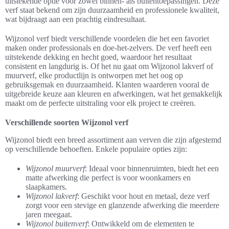
uitstekende optie voor zowel binnen- als buitentoepassingen. Deze
verf staat bekend om zijn duurzaamheid en professionele kwaliteit,
wat bijdraagt aan een prachtig eindresultaat.
Wijzonol verf biedt verschillende voordelen die het een favoriet
maken onder professionals en doe-het-zelvers. De verf heeft een
uitstekende dekking en hecht goed, waardoor het resultaat
consistent en langdurig is. Of het nu gaat om Wijzonol lakverf of
muurverf, elke productlijn is ontworpen met het oog op
gebruiksgemak en duurzaamheid. Klanten waarderen vooral de
uitgebreide keuze aan kleuren en afwerkingen, wat het gemakkelijk
maakt om de perfecte uitstraling voor elk project te creëren.
Verschillende soorten Wijzonol verf
Wijzonol biedt een breed assortiment aan verven die zijn afgestemd
op verschillende behoeften. Enkele populaire opties zijn:
Wijzonol muurverf
: Ideaal voor binnenruimten, biedt het een
matte afwerking die perfect is voor woonkamers en
slaapkamers.
Wijzonol lakverf
: Geschikt voor hout en metaal, deze verf
zorgt voor een stevige en glanzende afwerking die meerdere
jaren meegaat.
Wijzonol buitenverf
: Ontwikkeld om de elementen te