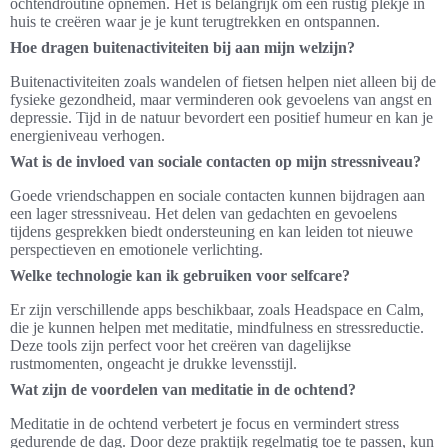
ochtendroutine opnemen. Het is belangrijk om een rustig plekje in
huis te creëren waar je je kunt terugtrekken en ontspannen.
Hoe dragen buitenactiviteiten bij aan mijn welzijn?
Buitenactiviteiten zoals wandelen of fietsen helpen niet alleen bij de
fysieke gezondheid, maar verminderen ook gevoelens van angst en
depressie. Tijd in de natuur bevordert een positief humeur en kan je
energieniveau verhogen.
Wat is de invloed van sociale contacten op mijn stressniveau?
Goede vriendschappen en sociale contacten kunnen bijdragen aan
een lager stressniveau. Het delen van gedachten en gevoelens
tijdens gesprekken biedt ondersteuning en kan leiden tot nieuwe
perspectieven en emotionele verlichting.
Welke technologie kan ik gebruiken voor selfcare?
Er zijn verschillende apps beschikbaar, zoals Headspace en Calm,
die je kunnen helpen met meditatie, mindfulness en stressreductie.
Deze tools zijn perfect voor het creëren van dagelijkse
rustmomenten, ongeacht je drukke levensstijl.
Wat zijn de voordelen van meditatie in de ochtend?
Meditatie in de ochtend verbetert je focus en vermindert stress
gedurende de dag. Door deze praktijk regelmatig toe te passen, kun