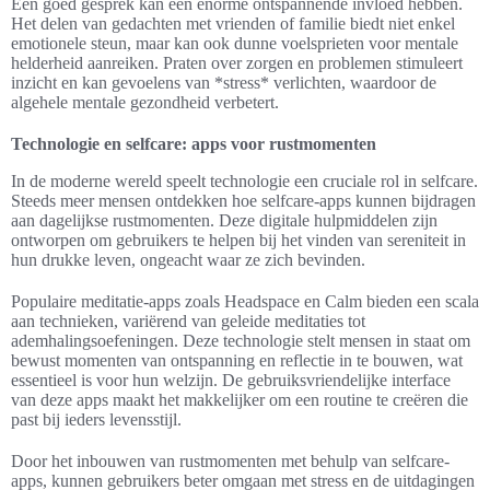
Een goed gesprek kan een enorme ontspannende invloed hebben.
Het delen van gedachten met vrienden of familie biedt niet enkel
emotionele steun, maar kan ook dunne voelsprieten voor mentale
helderheid aanreiken. Praten over zorgen en problemen stimuleert
inzicht en kan gevoelens van *stress* verlichten, waardoor de
algehele mentale gezondheid verbetert.
Technologie en selfcare: apps voor rustmomenten
In de moderne wereld speelt technologie een cruciale rol in selfcare.
Steeds meer mensen ontdekken hoe selfcare-apps kunnen bijdragen
aan dagelijkse rustmomenten. Deze digitale hulpmiddelen zijn
ontworpen om gebruikers te helpen bij het vinden van sereniteit in
hun drukke leven, ongeacht waar ze zich bevinden.
Populaire meditatie-apps zoals Headspace en Calm bieden een scala
aan technieken, variërend van geleide meditaties tot
ademhalingsoefeningen. Deze technologie stelt mensen in staat om
bewust momenten van ontspanning en reflectie in te bouwen, wat
essentieel is voor hun welzijn. De gebruiksvriendelijke interface
van deze apps maakt het makkelijker om een routine te creëren die
past bij ieders levensstijl.
Door het inbouwen van rustmomenten met behulp van selfcare-
apps, kunnen gebruikers beter omgaan met stress en de uitdagingen