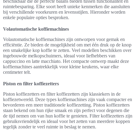
beschikbaar die de perfecte balans bieden tussen functionaliteit en
ruimtebesparing. Elke soort heeft unieke kenmerken die aansluiten
bij verschillende voorkeuren en levensstijlen. Hieronder worden
enkele populaire opties besproken.
Volautomatische koffiemachines
Volautomatische koffiemachines zijn ontworpen voor gemak en
efficiëntie. Ze bieden de mogelijkheid om met één druk op de knop
een smakelijke kop koffie te zetten. Veel modellen beschikken over
ingebouwde melkopschuimers, ideaal voor liefhebbers van
cappuccino en latte macchiato. Het compacte ontwerp maakt deze
koffiemachines aantrekkelijk voor kleine keukens, waar elke
centimeter telt.
Piston en filter koffiezetters
Piston koffiezetters en filter koffiezetters zijn klassiekers in de
koffiezetwereld. Deze types koffiemachines zijn vaak compacter en
bevorderen een meer traditionele koffiezetting. Piston koffiezetters
staan bekend om hun rijke smaak en zijn perfect voor degenen die
de tijd nemen om van hun koffie te genieten. Filter koffiezetters zijn
gebruiksvriendelijk en ideaal voor het zetten van meerdere koppen
tegelijk zonder te veel ruimte in beslag te nemen.