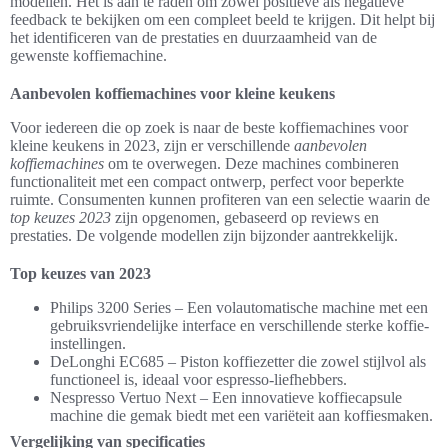
modellen. Het is aan te raden om zowel positieve als negatieve
feedback te bekijken om een compleet beeld te krijgen. Dit helpt bij
het identificeren van de prestaties en duurzaamheid van de
gewenste koffiemachine.
Aanbevolen koffiemachines voor kleine keukens
Voor iedereen die op zoek is naar de beste koffiemachines voor
kleine keukens in 2023, zijn er verschillende
aanbevolen
koffiemachines
om te overwegen. Deze machines combineren
functionaliteit met een compact ontwerp, perfect voor beperkte
ruimte. Consumenten kunnen profiteren van een selectie waarin de
top keuzes 2023
zijn opgenomen, gebaseerd op reviews en
prestaties. De volgende modellen zijn bijzonder aantrekkelijk.
Top keuzes van 2023
Philips 3200 Series – Een volautomatische machine met een
gebruiksvriendelijke interface en verschillende sterke koffie-
instellingen.
DeLonghi EC685 – Piston koffiezetter die zowel stijlvol als
functioneel is, ideaal voor espresso-liefhebbers.
Nespresso Vertuo Next – Een innovatieve koffiecapsule
machine die gemak biedt met een variëteit aan koffiesmaken.
Vergelijking van specificaties