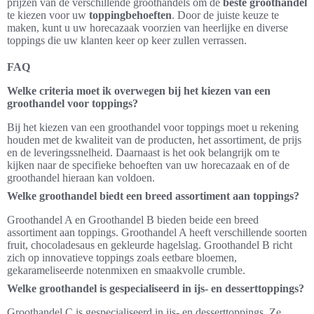
prijzen van de verschillende groothandels om de
beste groothandel
te kiezen voor uw
toppingbehoeften
. Door de juiste keuze te
maken, kunt u uw horecazaak voorzien van heerlijke en diverse
toppings die uw klanten keer op keer zullen verrassen.
FAQ
Welke criteria moet ik overwegen bij het kiezen van een
groothandel voor toppings?
Bij het kiezen van een groothandel voor toppings moet u rekening
houden met de kwaliteit van de producten, het assortiment, de prijs
en de leveringssnelheid. Daarnaast is het ook belangrijk om te
kijken naar de specifieke behoeften van uw horecazaak en of de
groothandel hieraan kan voldoen.
Welke groothandel biedt een breed assortiment aan toppings?
Groothandel A en Groothandel B bieden beide een breed
assortiment aan toppings. Groothandel A heeft verschillende soorten
fruit, chocoladesaus en gekleurde hagelslag. Groothandel B richt
zich op innovatieve toppings zoals eetbare bloemen,
gekarameliseerde notenmixen en smaakvolle crumble.
Welke groothandel is gespecialiseerd in ijs- en desserttoppings?
Groothandel C is gespecialiseerd in ijs- en desserttoppings. Ze