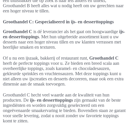
een thuisbakker die op zoek is naar iets anders en unieks,
Groothandel B heeft alles wat u nodig heeft om uw gerechten naar
een hoger niveau te tillen.
Groothandel C: Gespecialiseerd in ijs- en desserttoppings
Groothandel C
is dé leverancier als het gaat om hoogwaardige
ijs-
en desserttoppings
. Met hun uitgebreide assortiment kunt u uw
desserts naar een hoger niveau tillen en uw klanten verrassen met
heerlijke smaken en texturen.
Of u nu een ijszaak, bakkerij of restaurant runt,
Groothandel C
heeft de perfecte toppings voor u. Ze bieden een breed scala aan
overheerlijke toppings, zoals karamel- en chocoladesauzen,
gekleurde sprinkles en vruchtensauzen. Met deze toppings kunt u
niet alleen uw ijscreaties en desserts decoreren, maar ook een extra
dimensie aan de smaak toevoegen.
Groothandel C hecht veel waarde aan de kwaliteit van hun
producten. De
ijs- en desserttoppings
zijn gemaakt van de beste
ingrediënten en worden zorgvuldig geselecteerd om een
ongeëvenaarde smaakervaring te bieden. Bovendien staan ze garant
voor snelle levering, zodat u nooit zonder uw favoriete toppings
komt te zitten.