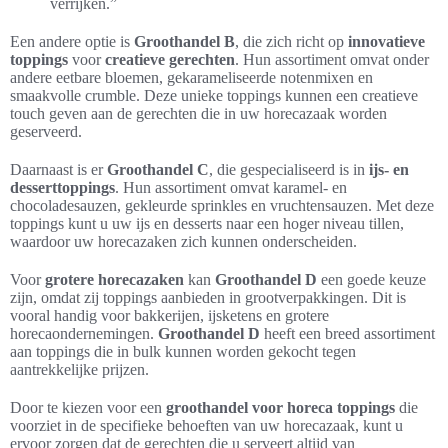
verrijken.”
Een andere optie is
Groothandel B
, die zich richt op
innovatieve
toppings
voor
creatieve gerechten
. Hun assortiment omvat onder
andere eetbare bloemen, gekarameliseerde notenmixen en
smaakvolle crumble. Deze unieke toppings kunnen een creatieve
touch geven aan de gerechten die in uw horecazaak worden
geserveerd.
Daarnaast is er
Groothandel C
, die gespecialiseerd is in
ijs- en
desserttoppings
. Hun assortiment omvat karamel- en
chocoladesauzen, gekleurde sprinkles en vruchtensauzen. Met deze
toppings kunt u uw ijs en desserts naar een hoger niveau tillen,
waardoor uw horecazaken zich kunnen onderscheiden.
Voor
grotere horecazaken
kan
Groothandel D
een goede keuze
zijn, omdat zij toppings aanbieden in grootverpakkingen. Dit is
vooral handig voor bakkerijen, ijsketens en grotere
horecaondernemingen.
Groothandel D
heeft een breed assortiment
aan toppings die in bulk kunnen worden gekocht tegen
aantrekkelijke prijzen.
Door te kiezen voor een
groothandel voor horeca toppings
die
voorziet in de specifieke behoeften van uw horecazaak, kunt u
ervoor zorgen dat de gerechten die u serveert altijd van