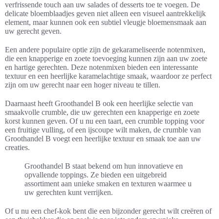
verfrissende touch aan uw salades of desserts toe te voegen. De
delicate bloemblaadjes geven niet alleen een visueel aantrekkelijk
element, maar kunnen ook een subtiel vleugje bloemensmaak aan
uw gerecht geven.
Een andere populaire optie zijn de gekarameliseerde notenmixen,
die een knapperige en zoete toevoeging kunnen zijn aan uw zoete
en hartige gerechten. Deze notenmixen bieden een interessante
textuur en een heerlijke karamelachtige smaak, waardoor ze perfect
zijn om uw gerecht naar een hoger niveau te tillen.
Daarnaast heeft Groothandel B ook een heerlijke selectie van
smaakvolle crumble, die uw gerechten een knapperige en zoete
korst kunnen geven. Of u nu een taart, een crumble topping voor
een fruitige vulling, of een ijscoupe wilt maken, de crumble van
Groothandel B voegt een heerlijke textuur en smaak toe aan uw
creaties.
Groothandel B staat bekend om hun innovatieve en
opvallende toppings. Ze bieden een uitgebreid
assortiment aan unieke smaken en texturen waarmee u
uw gerechten kunt verrijken.
Of u nu een chef-kok bent die een bijzonder gerecht wilt creëren of