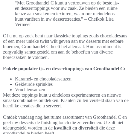
“Met Groothandel C kunt u vertrouwen op de beste ijs-
en desserttoppings voor uw zaak. Ze bieden een ruime
keuze aan smaken en texturen, waardoor u eindeloos
kunt variëren in uw dessertcreaties.” – Chefkok Lisa
Vermeer
Of u nu op zoek bent naar klassieke toppings zoals chocoladesaus
of een meer unieke twist wilt geven aan uw desserts met eetbare
bloemen, Groothandel C heeft het allemaal. Hun assortiment is
zorgvuldig samengesteld om aan de behoeften van diverse
horecazaken te voldoen.
Enkele populaire ijs- en desserttoppings van Groothandel C:
Karamel- en chocoladesauzen
Gekleurde sprinkles
Vruchtensauzen
Met deze toppings kunt u eindeloos experimenteren en nieuwe
smaakcombinaties ontdekken. Klanten zullen versteld staan van de
heerlijke creaties die u serveert.
Ontdek vandaag nog het ruime assortiment van Groothandel C en
geef uw desserts de finishing touch die ze verdienen. U zult niet
teleurgesteld worden in de
kwaliteit en diversiteit
die deze
groothandel te bieden heeft.