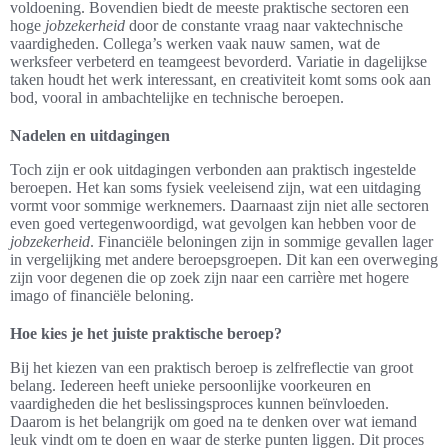
voldoening. Bovendien biedt de meeste praktische sectoren een
hoge
jobzekerheid
door de constante vraag naar vaktechnische
vaardigheden. Collega’s werken vaak nauw samen, wat de
werksfeer verbeterd en teamgeest bevorderd. Variatie in dagelijkse
taken houdt het werk interessant, en creativiteit komt soms ook aan
bod, vooral in ambachtelijke en technische beroepen.
Nadelen en uitdagingen
Toch zijn er ook uitdagingen verbonden aan praktisch ingestelde
beroepen. Het kan soms fysiek veeleisend zijn, wat een uitdaging
vormt voor sommige werknemers. Daarnaast zijn niet alle sectoren
even goed vertegenwoordigd, wat gevolgen kan hebben voor de
jobzekerheid
. Financiële beloningen zijn in sommige gevallen lager
in vergelijking met andere beroepsgroepen. Dit kan een overweging
zijn voor degenen die op zoek zijn naar een carrière met hogere
imago of financiële beloning.
Hoe kies je het juiste praktische beroep?
Bij het kiezen van een praktisch beroep is zelfreflectie van groot
belang. Iedereen heeft unieke persoonlijke voorkeuren en
vaardigheden die het beslissingsproces kunnen beïnvloeden.
Daarom is het belangrijk om goed na te denken over wat iemand
leuk vindt om te doen en waar de sterke punten liggen. Dit proces