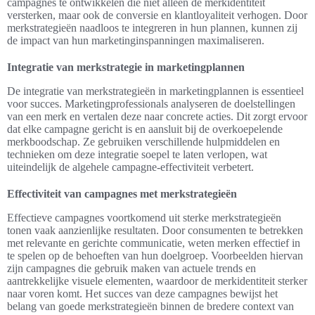
campagnes te ontwikkelen die niet alleen de merkidentiteit
versterken, maar ook de conversie en klantloyaliteit verhogen. Door
merkstrategieën naadloos te integreren in hun plannen, kunnen zij
de impact van hun marketinginspanningen maximaliseren.
Integratie van merkstrategie in marketingplannen
De integratie van merkstrategieën in marketingplannen is essentieel
voor succes. Marketingprofessionals analyseren de doelstellingen
van een merk en vertalen deze naar concrete acties. Dit zorgt ervoor
dat elke campagne gericht is en aansluit bij de overkoepelende
merkboodschap. Ze gebruiken verschillende hulpmiddelen en
technieken om deze integratie soepel te laten verlopen, wat
uiteindelijk de algehele campagne-effectiviteit verbetert.
Effectiviteit van campagnes met merkstrategieën
Effectieve campagnes voortkomend uit sterke merkstrategieën
tonen vaak aanzienlijke resultaten. Door consumenten te betrekken
met relevante en gerichte communicatie, weten merken effectief in
te spelen op de behoeften van hun doelgroep. Voorbeelden hiervan
zijn campagnes die gebruik maken van actuele trends en
aantrekkelijke visuele elementen, waardoor de merkidentiteit sterker
naar voren komt. Het succes van deze campagnes bewijst het
belang van goede merkstrategieën binnen de bredere context van