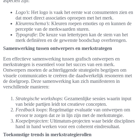
aspecten zijn:
Logo’s
: Het logo is vaak het eerste wat consumenten zien en
dat moet direct associaties oproepen met het merk.
Kleurenschema’s
: Kleuren roepen emoties op en kunnen de
perceptie van de merkwaarden sturen.
Typografie
: De keuze van lettertypen kan de stem van het
merk definiëren en de gewenste boodschap overbrengen.
Samenwerking tussen ontwerpers en merkstrategen
Een effectieve samenwerking tussen grafisch ontwerpers en
merkstrategen is essentieel voor het succes van een merk.
Ontwerpers moeten de achterliggende strategieën begrijpen om
visuele communicaties te creëren die daadwerkelijk resoneren met
de doelgroep. Deze samenwerking kan zich manifesteren in
verschillende manieren:
Strategische workshops
: Gezamenlijke sessies waarin input
van beide partijen leidt tot creatieve concepten.
Feedback loops
: Regelmatige evaluatie van ontwerpen om
ervoor te zorgen dat ze in lijn zijn met de merkstrategie.
Koepelprojecten
: Ultimatum-projecten waar beide disciplines
hand in hand werken voor een coherent eindresultaat.
Toekomstige trends in merkstrategierollen