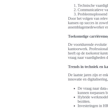
Technische vaardigh
Communicatieve vaa
Probleemoplossend 
Door het volgen van rele
kansen op succes in zowel
assemblagemedewerker en 
Toekomstige carrièremo
De voortdurende evolutie 
kantoorwerk. Professiona
heeft op de
toekomst kant
vraag naar vaardigheden d
Trends in techniek en 
De laatste jaren zijn er en
innovatie en digitaliserin
De vraag naar data-a
kunnen toepassen bi
Hybride werkmodell
bezitten.
Investeringen in HR