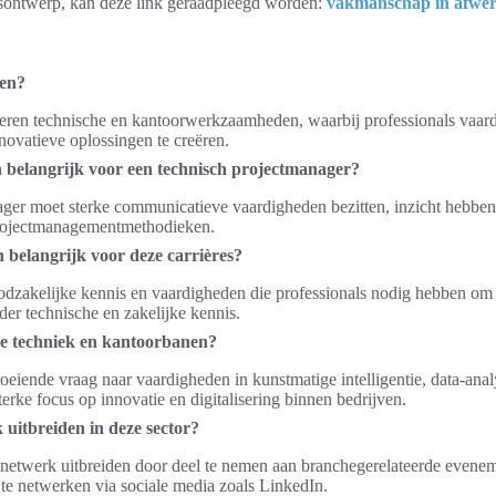
sontwerp, kan deze link geraadpleegd worden:
vakmanschap in afwe
pen?
ren technische en kantoorwerkzaamheden, waarbij professionals vaard
ovatieve oplossingen te creëren.
 belangrijk voor een technisch projectmanager?
ger moet sterke communicatieve vaardigheden bezitten, inzicht hebben
projectmanagementmethodieken.
 belangrijk voor deze carrières?
dzakelijke kennis en vaardigheden die professionals nodig hebben om ef
er technische en zakelijke kennis.
 de techniek en kantoorbanen?
oeiende vraag naar vaardigheden in kunstmatige intelligentie, data-an
terke focus op innovatie en digitalisering binnen bedrijven.
 uitbreiden in deze sector?
netwerk uitbreiden door deel te nemen aan branchegerelateerde evenem
 te netwerken via sociale media zoals LinkedIn.