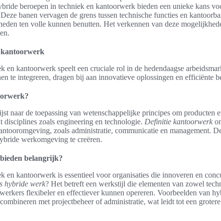
ybride beroepen in techniek en kantoorwerk bieden een unieke kans vo
n. Deze banen vervagen de grens tussen technische functies en kantoorb
eden ten volle kunnen benutten. Het verkennen van deze mogelijkhed
en.
en kantoorwerk
k en kantoorwerk speelt een cruciale rol in de hedendaagse arbeidsmarkt
en te integreren, dragen bij aan innovatieve oplossingen en efficiënte b
toorwerk?
jst naar de toepassing van wetenschappelijke principes om producten 
t disciplines zoals engineering en technologie.
Definitie kantoorwerk
om
kantooromgeving, zoals administratie, communicatie en management. 
hybride werkomgeving te creëren.
bieden belangrijk?
 en kantoorwerk is essentieel voor organisaties die innoveren en concu
s hybride werk
? Het betreft een werkstijl die elementen van zowel tec
werkers flexibeler en effectiever kunnen opereren. Voorbeelden van hy
combineren met projectbeheer of administratie, wat leidt tot een grotere 