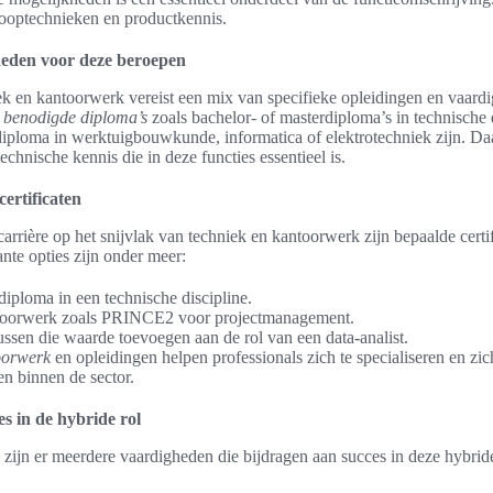
ooptechnieken en productkennis.
heden voor deze beroepen
k en kantoorwerk vereist een mix van specifieke opleidingen en vaard
s
benodigde diploma’s
zoals bachelor- of masterdiploma’s in technische 
diploma in werktuigbouwkunde, informatica of elektrotechniek zijn. D
echnische kennis die in deze functies essentieel is.
ertificaten
carrière op het snijvlak van techniek en kantoorwerk zijn bepaalde cert
ante opties zijn onder meer:
diploma in een technische discipline.
ntoorwerk zoals PRINCE2 voor projectmanagement.
ussen die waarde toevoegen aan de rol van een data-analist.
toorwerk
en opleidingen helpen professionals zich te specialiseren en zic
n binnen de sector.
s in de hybride rol
zijn er meerdere vaardigheden die bijdragen aan succes in deze hybride