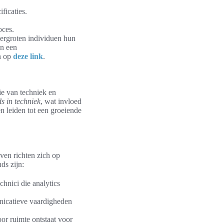
ficaties.
oces.
ergroten individuen hun
an een
n op
deze link
.
ie van techniek en
ds in techniek
, wat invloed
 leiden tot een groeiende
en richten zich op
ds zijn:
chnici die analytics
nicatieve vaardigheden
or ruimte ontstaat voor