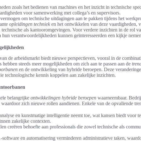
eden zoals het bedienen van machines en het inzicht in technische speci
rdigheden voor samenwerking met collega’s en supervisors.
vermogen om technische uitdagingen aan te pakken tijdens het werkpr
vante
opleidingen techniek
en het ontwikkelen van deze vaardigheden, v
 technische als kantooromgevingen. Voor verdere inzichten in de rol v
hun verantwoordelijkheden kunnen geïnteresseerden een kijkje neme
gelijkheden
van de arbeidsmarkt biedt nieuwe perspectieven, vooral in de combinat
ls hebben steeds meer mogelijkheden om zich aan te passen aan de
tren
oorbanen
en de ontwikkeling van hybride beroepen. Deze veranderingen
ie technologische kennis koppelen aan zakelijke inzichten.
kantoorbanen
kele belangrijke
ontwikkelingen hybride beroepen
waarneembaar. Bedrijv
g, waardoor zich nieuwe rollen aandienen. Enkele van de opvallende tren
nalyse en kunstmatige intelligentie neemt toe, wat kansen biedt voor te
nnen zakelijke contexten.
en creëren behoefte aan professionals die zowel technische als commu
-software en automatisering verminderen administratieve taken, waardo