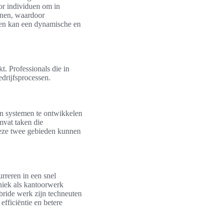
or individuen om in
anen, waardoor
en kan een dynamische en
. Professionals die in
edrijfsprocessen.
en systemen te ontwikkelen
vat taken die
Deze twee gebieden kunnen
rreren in een snel
hniek als kantoorwerk
bride werk zijn techneuten
efficiëntie en betere