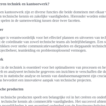
ren techniek en kantoorwerk?
 en kantoorwerk zijn er diverse functies die beide domeinen met elkaar
an technische kennis en zakelijke vaardigheden. Hieronder worden enkel
ol spelen in de samenwerking tussen deze twee facetten.
er
ger is verantwoordelijk voor het effectief plannen en uitvoeren van tec
 de coördinatie van zowel technische teams als bedrijfsbelangen. Een s
hikken over sterke communicatievaardigheden en diepgaande technische
ojectbeheer, teamleiding en probleemoplossend vermogen.
iek
t in de techniek is essentieel voor het optimaliseren van processen en 
lt en analyseert technische gegevens om inzichten te verschaffen die d
n in statistische analyse en kennis van databasemanagement zijn crucia
 bevordert een innovatieve aanpak van technische projecten.
sche producten
echnische producten speelt een belangrijke rol in het creëren en onder
l technische kennis als commerciële vaardigheden. Het succesvol afst
e mogelijkheden is een essentieel onderdeel van de functieomschrijving