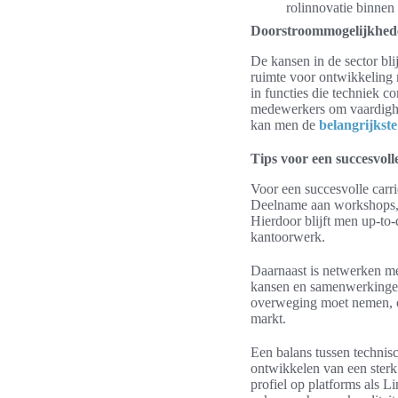
rolinnovatie binne
Doorstroommogelijkhede
De kansen in de sector bl
ruimte voor ontwikkeling 
in functies die techniek 
medewerkers om vaardighed
kan men de
belangrijkste
Tips voor een succesvoll
Voor een succesvolle carri
Deelname aan workshops, c
Hierdoor blijft men up-to-
kantoorwerk.
Daarnaast is netwerken met
kansen en samenwerkingen i
overweging moet nemen, om
markt.
Een balans tussen technis
ontwikkelen van een sterk
profiel op platforms als L