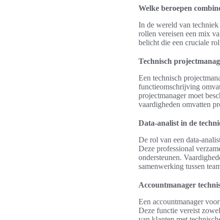
Welke beroepen combine
In de wereld van techniek
rollen vereisen een mix v
belicht die een cruciale r
Technisch projectmanag
Een technisch projectmana
functieomschrijving omvat
projectmanager moet besc
vaardigheden omvatten pr
Data-analist in de techn
De rol van een data-analis
Deze professional verzame
ondersteunen. Vaardighede
samenwerking tussen teams
Accountmanager techni
Een accountmanager voor t
Deze functie vereist zowe
van klanten met technisch