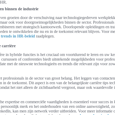
n HR.
n binnen de industrie
ijven groeien door de verschuiving naar technologiegedreven werkplekken
maar ook voor doorgroeimogelijkheden binnen de sector. Professionals 
combineren met strategisch kantoorwerk. Doorlopende opleidingen en tr
en te ontwikkelen die nu en in de toekomst relevant blijven. Voor mee
 trends in HR-beleid
raadplegen.
e carrière
ère in hybride functies is het cruciaal om voortdurend te leren en uw ken
ursussen of conferenties biedt uitstekende mogelijkheden voor profes
date met de nieuwste technologieën en trends die relevant zijn voor zow
 professionals in de sector van groot belang. Het leggen van contacten
n de toekomst. Dit aspect is een van de belangrijkste carrière tips tec
dat het niet alleen de zichtbaarheid vergroot, maar ook waardevolle i
che expertise en commerciële vaardigheden is essentieel voor succes in
 persoonlijk merk en het onderhouden van een online aanwezigheid, zoa
inkedIn, kan men zijn netwerk verder uitbreiden. Voor meer informatie 