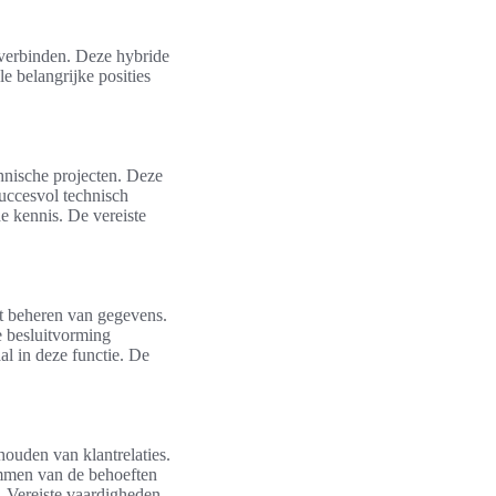
 verbinden. Deze hybride
e belangrijke posities
hnische projecten. Deze
uccesvol technisch
 kennis. De vereiste
het beheren van gegevens.
e besluitvorming
al in deze functie. De
houden van klantrelaties.
emmen van de behoeften
. Vereiste vaardigheden