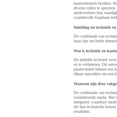
kantoorkennis bezitten. H
diverse rollen te operere
medewerkers hun vaardigh
waardevolle loopbaan leid
Inleiding tot techniek 
De combinatie van technie
staat zijn om beide domein
Wat is techniek en kan
De
definitie techniek
verwi
en te verbeteren. Dit omva
plaatsvinden binnen een 
elkaar aanvullen om een 
Waarom zijn deze vakge
De combinatie van techniek
veranderende markt.
Wat i
integreert, waardoor mede
die hun technische kennis 
resultaten.