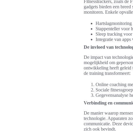
Fitnesstrackers, zoals de 
gadgets bieden een breed s
monitoren. Enkele opvall
Hartslagmonitoring 
Stappenteller voor h
Sleep tracking voor 
Integratie van apps
De invloed van technolog
De impact van technologie 
mogelijkheid om gepersona
ontwikkeling heeft geleid 
de training transformeert:
Online coaching met 
Sociale fitnessgroe
Gegevensanalyse hel
Verbinding en communic
De manier waarop mensen 
technologie. Apparaten zoa
communicatie. Deze device
zich ook bevindt.