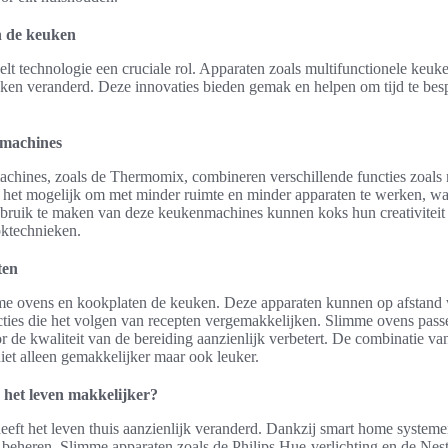
n de keuken
lt technologie een cruciale rol. Apparaten zoals multifunctionele keu
n veranderd. Deze innovaties bieden gemak en helpen om tijd te bespa
nmachines
achines, zoals de Thermomix, combineren verschillende functies zoals
t het mogelijk om met minder ruimte en minder apparaten te werken, wat
bruik te maken van deze keukenmachines kunnen koks hun creativiteit 
ktechnieken.
ten
me ovens en kookplaten de keuken. Deze apparaten kunnen op afstand
ties die het volgen van recepten vergemakkelijken. Slimme ovens passe
r de kwaliteit van de bereiding aanzienlijk verbetert. De combinatie v
et alleen gemakkelijker maar ook leuker.
het leven makkelijker?
eft het leven thuis aanzienlijk veranderd. Dankzij smart home system
eheren. Slimme apparaten zoals de Philips Hue-verlichting en de Nes