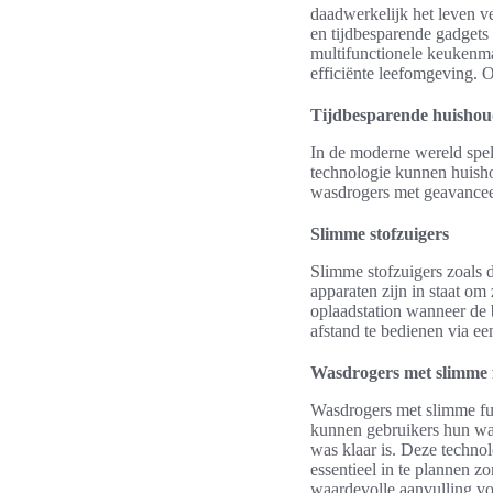
daadwerkelijk het leven v
en tijdbesparende gadgets 
multifunctionele keukenma
efficiënte leefomgeving. O
Tijdbesparende huishou
In de moderne wereld spel
technologie kunnen huishou
wasdrogers met geavanceer
Slimme stofzuigers
Slimme stofzuigers zoals
apparaten zijn in staat om 
oplaadstation wanneer de b
afstand te bedienen via ee
Wasdrogers met slimme 
Wasdrogers met slimme fu
kunnen gebruikers hun wa
was klaar is. Deze technol
essentieel in te plannen 
waardevolle aanvulling vo