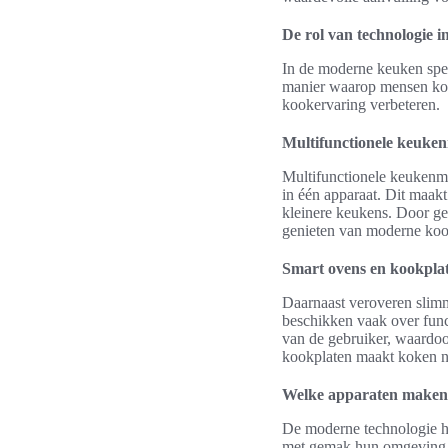
De rol van technologie i
In de moderne keuken spee
manier waarop mensen koke
kookervaring verbeteren.
Multifunctionele keuke
Multifunctionele keukenm
in één apparaat. Dit maak
kleinere keukens. Door ge
genieten van moderne koo
Smart ovens en kookpla
Daarnaast veroveren slim
beschikken vaak over func
van de gebruiker, waardoo
kookplaten maakt koken ni
Welke apparaten maken 
De moderne technologie he
met gemak hun omgeving b