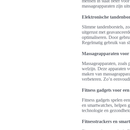
mensen in staat beter voor
massageapparaten zijn uit
Elektronische tandenbor
Slimme tandenborstels, zo
uitgerust met geavanceer
optimaliseren. Door gebru
Regelmatig gebruik van sl
Massageapparaten voor
Massageapparaten, zoals p
welzijn. Deze apparaten v
maken van massageapparat
verbeteren. Zo’n eenvoudi
Fitness gadgets voor een 
Fitness gadgets spelen een 
en smartwatches, helpen g
technologie en gezondheid
Fitnesstrackers en smar