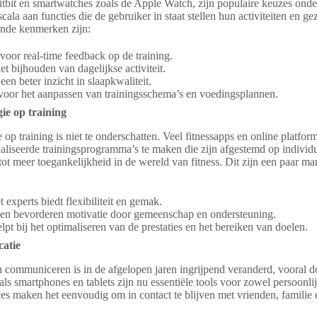
Fitbit en smartwatches zoals de Apple Watch, zijn populaire keuzes onde
cala aan functies die de gebruiker in staat stellen hun activiteiten en 
ende kenmerken zijn:
voor real-time feedback op de training.
et bijhouden van dagelijkse activiteit.
een beter inzicht in slaapkwaliteit.
 voor het aanpassen van trainingsschema’s en voedingsplannen.
ie op training
op training is niet te onderschatten. Veel fitnessapps en online platfo
liseerde trainingsprogramma’s te maken die zijn afgestemd op individ
tot meer toegankelijkheid in de wereld van fitness. Dit zijn een paar m
experts biedt flexibiliteit en gemak.
pen bevorderen motivatie door gemeenschap en ondersteuning.
pt bij het optimaliseren van de prestaties en het bereiken van doelen.
atie
communiceren is in de afgelopen jaren ingrijpend veranderd, vooral 
ls smartphones en tablets zijn nu essentiële tools voor zowel persoonlij
s maken het eenvoudig om in contact te blijven met vrienden, familie 