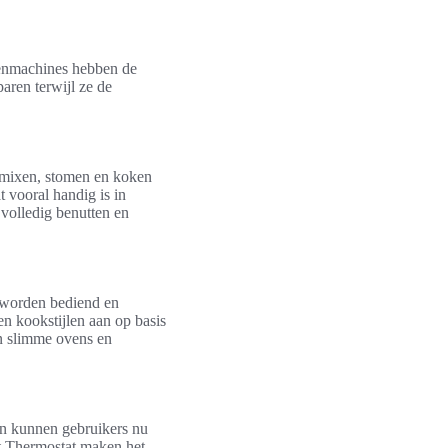
kenmachines hebben de
ren terwijl ze de
 mixen, stomen en koken
 vooral handig is in
volledig benutten en
 worden bediend en
n kookstijlen aan op basis
an slimme ovens en
en kunnen gebruikers nu
t Thermostat maken het