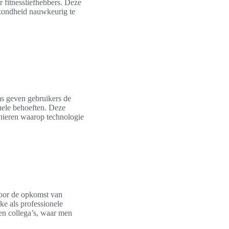
r fitnessliefhebbers. Deze
gezondheid nauwkeurig te
rms geven gebruikers de
uele behoeften. Deze
anieren waarop technologie
door de opkomst van
ke als professionele
en collega’s, waar men