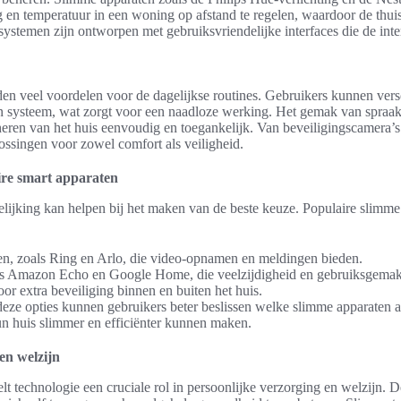
g en temperatuur in een woning op afstand te regelen, waardoor de thui
ystemen zijn ontworpen met gebruiksvriendelijke interfaces die de inte
n veel voordelen voor de dagelijkse routines. Gebruikers kunnen vers
én systeem, wat zorgt voor een naadloze werking. Het gemak van spra
heren van het huis eenvoudig en toegankelijk. Van beveiligingscamera’s
ossingen voor zowel comfort als veiligheid.
ire smart apparaten
lijking kan helpen bij het maken van de beste keuze. Populaire slimm
en, zoals Ring en Arlo, die video-opnamen en meldingen bieden.
ls Amazon Echo en Google Home, die veelzijdigheid en gebruiksgemak
 extra beveiliging binnen en buiten het huis.
eze opties kunnen gebruikers beter beslissen welke slimme apparaten a
n huis slimmer en efficiënter kunnen maken.
en welzijn
t technologie een cruciale rol in persoonlijke verzorging en welzijn. D