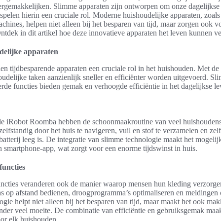
ergemakkelijken. Slimme apparaten zijn ontworpen om onze dagelijkse
spelen hierin een cruciale rol. Moderne huishoudelijke apparaten, zoals
chines, helpen niet alleen bij het besparen van tijd, maar zorgen ook 
ntdek in dit artikel hoe deze innovatieve apparaten het leven kunnen ve
delijke apparaten
en tijdbesparende apparaten een cruciale rol in het huishouden. Met d
delijke taken aanzienlijk sneller en efficiënter worden uitgevoerd. Sl
de functies bieden gemak en verhoogde efficiëntie in het dagelijkse le
 de iRobot Roomba hebben de schoonmaakroutine van veel huishouden
zelfstandig door het huis te navigeren, vuil en stof te verzamelen en zel
atterij leeg is. De integratie van slimme technologie maakt het mogeli
n smartphone-app, wat zorgt voor een enorme tijdswinst in huis.
functies
ncties veranderen ook de manier waarop mensen hun kleding verzorge
s op afstand bedienen, droogprogramma’s optimaliseren en meldingen
ogie helpt niet alleen bij het besparen van tijd, maar maakt het ook ma
zonder veel moeite. De combinatie van efficiëntie en gebruiksgemak maa
or elk huishouden.