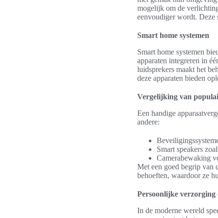
mogelijk om de verlichtin
eenvoudiger wordt. Deze s
Smart home systemen
Smart home systemen biede
apparaten integreren in é
luidsprekers maakt het be
deze apparaten bieden opl
Vergelijking van popula
Een handige apparaatverge
andere:
Beveiligingssystem
Smart speakers zoa
Camerabewaking voor
Met een goed begrip van d
behoeften, waardoor ze hu
Persoonlijke verzorging 
In de moderne wereld speel