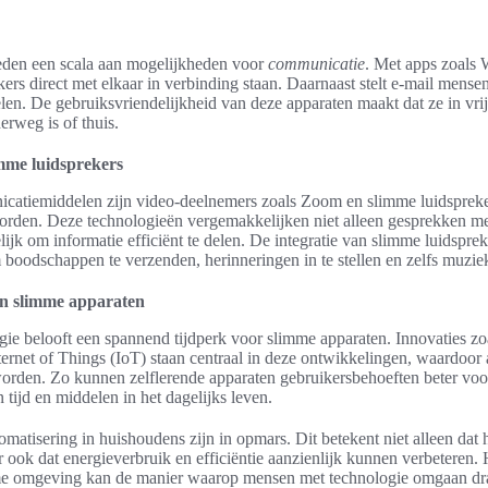
ieden een scala aan mogelijkheden voor
communicatie
. Met apps zoals
s direct met elkaar in verbinding staan. Daarnaast stelt e-mail mensen 
selen. De gebruiksvriendelijkheid van deze apparaten maakt dat ze in vrij
rweg is of thuis.
mme luidsprekers
nicatiemiddelen zijn video-deelnemers zoals Zoom en slimme luidspre
orden. Deze technologieën vergemakkelijken niet alleen gesprekken m
k om informatie efficiënt te delen. De integratie van slimme luidspreke
boodschappen te verzenden, herinneringen in te stellen en zelfs muzie
in slimme apparaten
ie belooft een spannend tijdperk voor slimme apparaten. Innovaties zo
Internet of Things (IoT) staan centraal in deze ontwikkelingen, waardoor
orden. Zo kunnen zelflerende apparaten gebruikersbehoeften beter voors
 tijd en middelen in het dagelijks leven.
omatisering in huishoudens zijn in opmars. Dit betekent niet alleen dat 
ook dat energieverbruik en efficiëntie aanzienlijk kunnen verbeteren. 
 omgeving kan de manier waarop mensen met technologie omgaan dra