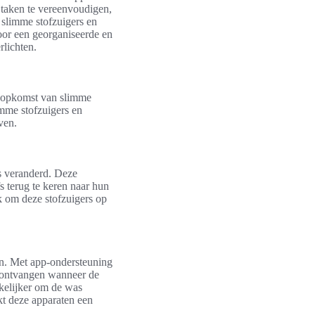
 taken te vereenvoudigen,
 slimme stofzuigers en
voor een georganiseerde en
rlichten.
e opkomst van slimme
imme stofzuigers en
ven.
s veranderd. Deze
fs terug te keren naar hun
jk om deze stofzuigers op
n. Met app-ondersteuning
 ontvangen wanneer de
kkelijker om de was
kt deze apparaten een