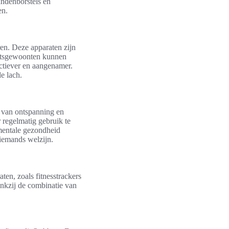
andenborstels en
en.
en. Deze apparaten zijn
oetsgewoonten kunnen
ctiever en aangenamer.
e lach.
n van ontspanning en
 regelmatig gebruik te
mentale gezondheid
iemands welzijn.
ten, zoals fitnesstrackers
ankzij de combinatie van