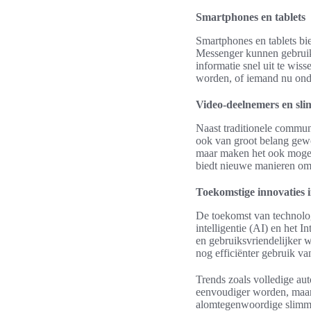
Smartphones en tablets
Smartphones en tablets b
Messenger kunnen gebruiker
informatie snel uit te wis
worden, of iemand nu onde
Video-deelnemers en sli
Naast traditionele commu
ook van groot belang gew
maar maken het ook mogelij
biedt nieuwe manieren om 
Toekomstige innovaties 
De toekomst van technolog
intelligentie (AI) en het 
en gebruiksvriendelijker w
nog efficiënter gebruik van
Trends zoals volledige aut
eenvoudiger worden, maar 
alomtegenwoordige slimme