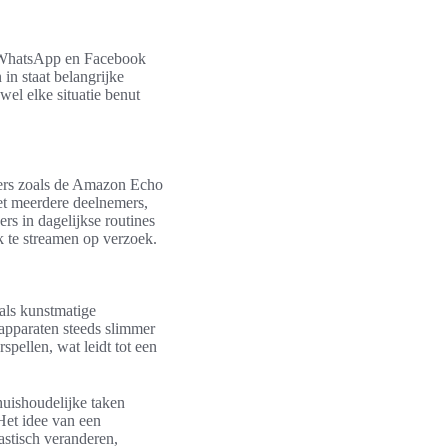
 WhatsApp en Facebook
in staat belangrijke
wel elke situatie benut
kers zoals de Amazon Echo
et meerdere deelnemers,
rs in dagelijkse routines
k te streamen op verzoek.
als kunstmatige
 apparaten steeds slimmer
pellen, wat leidt tot een
huishoudelijke taken
Het idee van een
stisch veranderen,