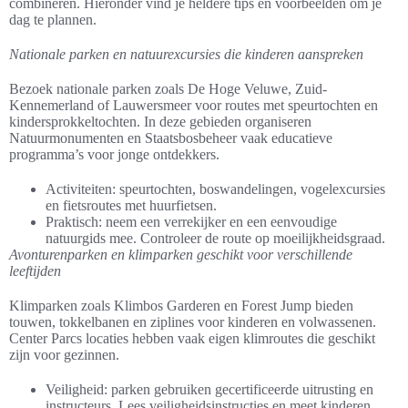
combineren. Hieronder vind je heldere tips en voorbeelden om je
dag te plannen.
Nationale parken en natuurexcursies die kinderen aanspreken
Bezoek nationale parken zoals De Hoge Veluwe, Zuid-
Kennemerland of Lauwersmeer voor routes met speurtochten en
kindersprokkeltochten. In deze gebieden organiseren
Natuurmonumenten en Staatsbosbeheer vaak educatieve
programma’s voor jonge ontdekkers.
Activiteiten: speurtochten, boswandelingen, vogelexcursies
en fietsroutes met huurfietsen.
Praktisch: neem een verrekijker en een eenvoudige
natuurgids mee. Controleer de route op moeilijkheidsgraad.
Avonturenparken en klimparken geschikt voor verschillende
leeftijden
Klimparken zoals Klimbos Garderen en Forest Jump bieden
touwen, tokkelbanen en ziplines voor kinderen en volwassenen.
Center Parcs locaties hebben vaak eigen klimroutes die geschikt
zijn voor gezinnen.
Veiligheid: parken gebruiken gecertificeerde uitrusting en
instructeurs. Lees veiligheidsinstructies en meet kinderen