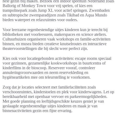
hele gezin blij maken. Bezoek een indoor speeltuin Nederland zoals
Ballorig of Monkey Town voor vrij spelen, of kies een
trampolinepark zoals Jump XL voor actief springen. Zwembaden
en subtropische zwemparadijzen zoals Tikibad en Aqua Mundo
bieden waterpret en relaxruimtes voor ouders.
Voor leerzame regenbestendige uitjes kinderen kun je terecht bij
bibliotheken met voorleesuren, makerspaces en science ateliers.
Cultuurhuizen organiseren vaak workshops en familie-activiteiten
binnen, en musea bieden creatieve knutselroutes en interactieve
theatervoorstellingen die bij slecht weer perfect zijn.
Kies ook voor locatiegebonden activiteiten: escape rooms speciaal
voor gezinnen, gezamenlijke kookworkshops in buurtcentra of
kinderfilms in de bioscoop. Reserveer vooraf, controleer
annuleringsvoorwaarden en neem reservekleding en
hygiëneartikelen mee om teleurstelling te voorkomen.
Zorg dat je locaties selecteert met familiefaciliteiten zoals
verschoonruimtes, kinderstoelen en plek voor kinderwagens. Let op
bereikbaarheid met openbaar vervoer en parkeermogelijkheden.
Met goede planning en leeftijdsgeschikte keuzes geniet je van
geslaagde regenbestendige uitjes kinderen en maak je van
binnenactiviteiten gezin een fijne ervaring.