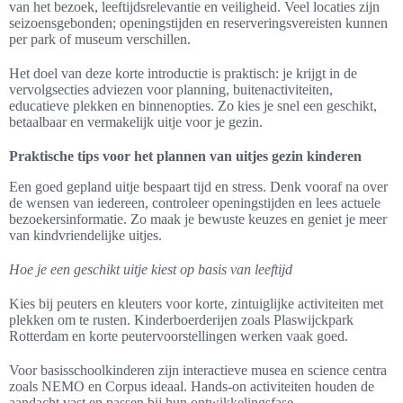
van het bezoek, leeftijdsrelevantie en veiligheid. Veel locaties zijn
seizoensgebonden; openingstijden en reserveringsvereisten kunnen
per park of museum verschillen.
Het doel van deze korte introductie is praktisch: je krijgt in de
vervolgsecties adviezen voor planning, buitenactiviteiten,
educatieve plekken en binnenopties. Zo kies je snel een geschikt,
betaalbaar en vermakelijk uitje voor je gezin.
Praktische tips voor het plannen van uitjes gezin kinderen
Een goed gepland uitje bespaart tijd en stress. Denk vooraf na over
de wensen van iedereen, controleer openingstijden en lees actuele
bezoekersinformatie. Zo maak je bewuste keuzes en geniet je meer
van kindvriendelijke uitjes.
Hoe je een geschikt uitje kiest op basis van leeftijd
Kies bij peuters en kleuters voor korte, zintuiglijke activiteiten met
plekken om te rusten. Kinderboerderijen zoals Plaswijckpark
Rotterdam en korte peutervoorstellingen werken vaak goed.
Voor basisschoolkinderen zijn interactieve musea en science centra
zoals NEMO en Corpus ideaal. Hands-on activiteiten houden de
aandacht vast en passen bij hun ontwikkelingsfase.