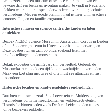
Een bezoek aan een museum of science centrum kan van een
gewone dag een leerzaam avontuur maken. Je vindt in Nederland
plekken waar kinderen spelenderwijs leren over natuur, techniek en
geschiedenis. Met een goede planning haal je meer uit interactieve
tentoonstellingen en familieprogramma’s.
Interactieve musea en science centra die kinderen laten
ontdekken
Bezoek NEMO Science Museum in Amsterdam, Corpus in Leiden
of het Spoorwegmuseum in Utrecht voor hands-on ervaringen.
Deze locaties richten zich op onderzoekend leren met
proefopstellingen en demonstraties.
Bekijk exposities die aangepast zijn per leeftijd. Gebruik de
Museumkaart en boek een tijdslot om wachttijden te vermijden.
Maak een kort plan met twee of drie must-see attracties en rust
tussendoor uit.
Historische locaties en kindvriendelijke rondleidingen
Burchten en kastelen zoals Slot Loevestein en Muiderslot geven
geschiedenis vorm met speurtochten en verkleedactiviteiten.
Historische binnensteden zoals Delft en Leiden bieden routes die
jonge bezoekers prikkelen.