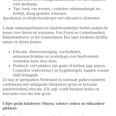
vóór deelname.
Tips: boek van tevoren, controleer minimumlengte en -
leeftijd, draag gesloten schoenen.
Speeltuinen en kinderboerderijen met educatieve elementen
Lokale natuurspeeltuinen en kinderboerderijen bieden praktische
lessen over dieren en seizoenen. Fun Forest en Geitenboerderij
Ridammerhoeve in het Amsterdamse Bos laten kinderen dichtbij
natuur en dieren komen.
Educatie: dierenverzorging, voedselketen,
seizoensactiviteiten en workshops over biodiversiteit
versterken leren door doen.
Praktisch: veel plekken zijn gratis of hebben lage prijzen.
Controleer voerschema’s en hygiëneregels; handen wassen
blijft belangrijk.
Zo kun je speelparken Nederland en nationale parken kinderen
combineren met uitdagende klimparken gezin en leerzame
kinderboerderij educatie. Elk uitje wordt hierdoor leuker en
leerzamer voor het hele gezin.
Uitjes gezin kinderen: Musea, science centra en educatieve
plekken