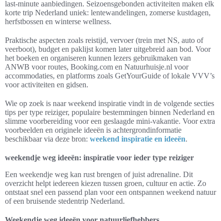
last-minute aanbiedingen. Seizoensgebonden activiteiten maken elk
korte trip Nederland uniek: lentewandelingen, zomerse kustdagen,
herfstbossen en winterse wellness.
Praktische aspecten zoals reistijd, vervoer (trein met NS, auto of
veerboot), budget en paklijst komen later uitgebreid aan bod. Voor
het boeken en organiseren kunnen lezers gebruikmaken van
ANWB voor routes, Booking.com en Natuurhuisje.nl voor
accommodaties, en platforms zoals GetYourGuide of lokale VVV’s
voor activiteiten en gidsen.
Wie op zoek is naar weekend inspiratie vindt in de volgende secties
tips per type reiziger, populaire bestemmingen binnen Nederland en
slimme voorbereiding voor een geslaagde mini-vakantie. Voor extra
voorbeelden en originele ideeën is achtergrondinformatie
beschikbaar via deze bron:
weekend inspiratie en ideeën
.
weekendje weg ideeën: inspiratie voor ieder type reiziger
Een weekendje weg kan rust brengen of juist adrenaline. Dit
overzicht helpt iedereen kiezen tussen groen, cultuur en actie. Zo
ontstaat snel een passend plan voor een ontspannen weekend natuur
of een bruisende stedentrip Nederland.
Weekendje weg ideeën voor natuurliefhebbers