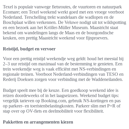
Texel is populair vanwege fietsroutes, de vuurtoren en natuurpark
Ecomare; een Texel weekend werkt goed met een vroege veerboot
Nederland. Terschelling trekt wandelaars die wadlopen en de
Boschplaat willen verkennen. De Veluwe nodigt uit tot wildspotting
en een bezoek aan het Kröller-Müller Museum. Maastricht staat
bekend om wandelingen langs de Maas en de bourgondische
keuken, een prettig Maastricht weekend voor fijnproevers.
Reistijd, budget en vervoer
Voor een prettig reistijd weekendje weg geldt: houd het meestal bij
2–3 uur reistijd om maximaal van de bestemming te genieten. Een
trein weekendje weg is vaak efficiënt met NS-verbindingen en
regionale treinen. Veerboot Nederland-verbindingen van TESO en
Rederij Doeksen zorgen voor verbinding met de Waddeneilanden.
Budget speelt mee bij de keuze. Een goedkoop weekend idee is
reizen doordeweeks of in het laagseizoen. Weekend budget tips:
vergelijk tarieven op Booking.com, gebruik NS-kortingen en pas
op parkeer- en toeristenbelastingkosten. Parkeer slim met P+R of
stap over op OV-fiets en deelmobiliteit voor flexibiliteit.
Pakketten en arrangementen kiezen