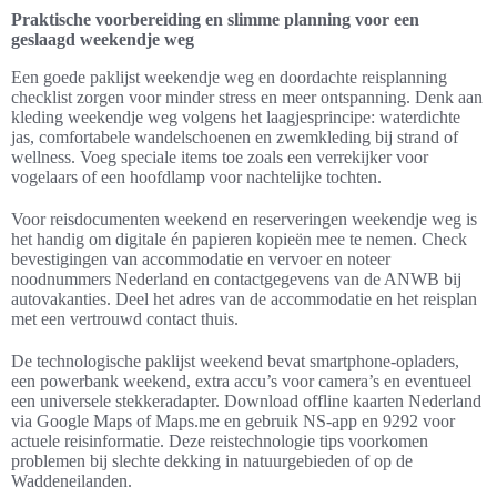
Praktische voorbereiding en slimme planning voor een
geslaagd weekendje weg
Een goede paklijst weekendje weg en doordachte reisplanning
checklist zorgen voor minder stress en meer ontspanning. Denk aan
kleding weekendje weg volgens het laagjesprincipe: waterdichte
jas, comfortabele wandelschoenen en zwemkleding bij strand of
wellness. Voeg speciale items toe zoals een verrekijker voor
vogelaars of een hoofdlamp voor nachtelijke tochten.
Voor reisdocumenten weekend en reserveringen weekendje weg is
het handig om digitale én papieren kopieën mee te nemen. Check
bevestigingen van accommodatie en vervoer en noteer
noodnummers Nederland en contactgegevens van de ANWB bij
autovakanties. Deel het adres van de accommodatie en het reisplan
met een vertrouwd contact thuis.
De technologische paklijst weekend bevat smartphone-opladers,
een powerbank weekend, extra accu’s voor camera’s en eventueel
een universele stekkeradapter. Download offline kaarten Nederland
via Google Maps of Maps.me en gebruik NS-app en 9292 voor
actuele reisinformatie. Deze reistechnologie tips voorkomen
problemen bij slechte dekking in natuurgebieden of op de
Waddeneilanden.