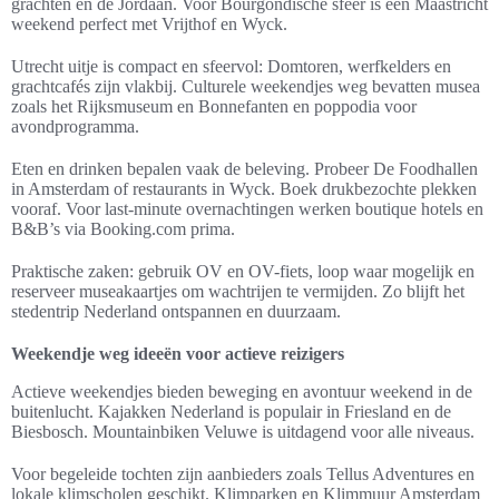
grachten en de Jordaan. Voor Bourgondische sfeer is een Maastricht
weekend perfect met Vrijthof en Wyck.
Utrecht uitje is compact en sfeervol: Domtoren, werfkelders en
grachtcafés zijn vlakbij. Culturele weekendjes weg bevatten musea
zoals het Rijksmuseum en Bonnefanten en poppodia voor
avondprogramma.
Eten en drinken bepalen vaak de beleving. Probeer De Foodhallen
in Amsterdam of restaurants in Wyck. Boek drukbezochte plekken
vooraf. Voor last-minute overnachtingen werken boutique hotels en
B&B’s via Booking.com prima.
Praktische zaken: gebruik OV en OV-fiets, loop waar mogelijk en
reserveer museakaartjes om wachtrijen te vermijden. Zo blijft het
stedentrip Nederland ontspannen en duurzaam.
Weekendje weg ideeën voor actieve reizigers
Actieve weekendjes bieden beweging en avontuur weekend in de
buitenlucht. Kajakken Nederland is populair in Friesland en de
Biesbosch. Mountainbiken Veluwe is uitdagend voor alle niveaus.
Voor begeleide tochten zijn aanbieders zoals Tellus Adventures en
lokale klimscholen geschikt. Klimparken en Klimmuur Amsterdam