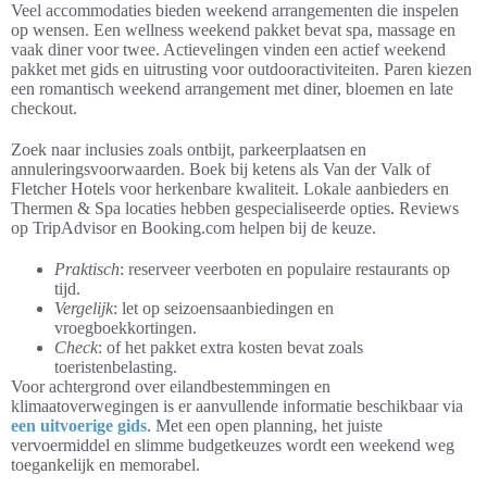
Veel accommodaties bieden weekend arrangementen die inspelen
op wensen. Een wellness weekend pakket bevat spa, massage en
vaak diner voor twee. Actievelingen vinden een actief weekend
pakket met gids en uitrusting voor outdooractiviteiten. Paren kiezen
een romantisch weekend arrangement met diner, bloemen en late
checkout.
Zoek naar inclusies zoals ontbijt, parkeerplaatsen en
annuleringsvoorwaarden. Boek bij ketens als Van der Valk of
Fletcher Hotels voor herkenbare kwaliteit. Lokale aanbieders en
Thermen & Spa locaties hebben gespecialiseerde opties. Reviews
op TripAdvisor en Booking.com helpen bij de keuze.
Praktisch
: reserveer veerboten en populaire restaurants op
tijd.
Vergelijk
: let op seizoensaanbiedingen en
vroegboekkortingen.
Check
: of het pakket extra kosten bevat zoals
toeristenbelasting.
Voor achtergrond over eilandbestemmingen en
klimaatoverwegingen is er aanvullende informatie beschikbaar via
een uitvoerige gids
. Met een open planning, het juiste
vervoermiddel en slimme budgetkeuzes wordt een weekend weg
toegankelijk en memorabel.