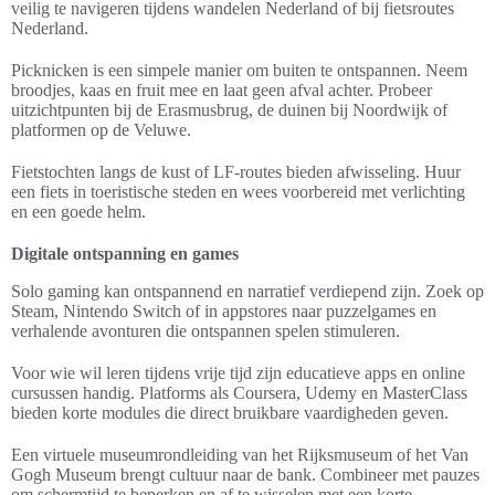
veilig te navigeren tijdens wandelen Nederland of bij fietsroutes
Nederland.
Picknicken is een simpele manier om buiten te ontspannen. Neem
broodjes, kaas en fruit mee en laat geen afval achter. Probeer
uitzichtpunten bij de Erasmusbrug, de duinen bij Noordwijk of
platformen op de Veluwe.
Fietstochten langs de kust of LF-routes bieden afwisseling. Huur
een fiets in toeristische steden en wees voorbereid met verlichting
en een goede helm.
Digitale ontspanning en games
Solo gaming kan ontspannend en narratief verdiepend zijn. Zoek op
Steam, Nintendo Switch of in appstores naar puzzelgames en
verhalende avonturen die ontspannen spelen stimuleren.
Voor wie wil leren tijdens vrije tijd zijn educatieve apps en online
cursussen handig. Platforms als Coursera, Udemy en MasterClass
bieden korte modules die direct bruikbare vaardigheden geven.
Een virtuele museumrondleiding van het Rijksmuseum of het Van
Gogh Museum brengt cultuur naar de bank. Combineer met pauzes
om schermtijd te beperken en af te wisselen met een korte