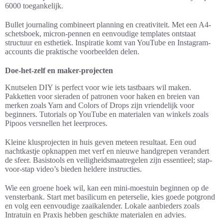
6000 toegankelijk.
Bullet journaling combineert planning en creativiteit. Met een A4-
schetsboek, micron-pennen en eenvoudige templates ontstaat
structuur en esthetiek. Inspiratie komt van YouTube en Instagram-
accounts die praktische voorbeelden delen.
Doe-het-zelf en maker-projecten
Knutselen DIY is perfect voor wie iets tastbaars wil maken.
Pakketten voor sieraden of patronen voor haken en breien van
merken zoals Yarn and Colors of Drops zijn vriendelijk voor
beginners. Tutorials op YouTube en materialen van winkels zoals
Pipoos versnellen het leerproces.
Kleine klusprojecten in huis geven meteen resultaat. Een oud
nachtkastje opknappen met verf en nieuwe handgrepen verandert
de sfeer. Basistools en veiligheidsmaatregelen zijn essentieel; stap-
voor-stap video’s bieden heldere instructies.
Wie een groene hoek wil, kan een mini-moestuin beginnen op de
vensterbank. Start met basilicum en peterselie, kies goede potgrond
en volg een eenvoudige zaaikalender. Lokale aanbieders zoals
Intratuin en Praxis hebben geschikte materialen en advies.