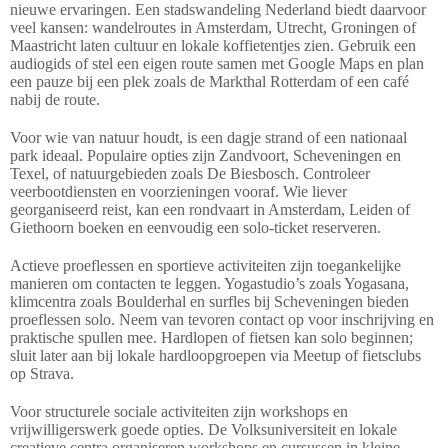
nieuwe ervaringen. Een stadswandeling Nederland biedt daarvoor
veel kansen: wandelroutes in Amsterdam, Utrecht, Groningen of
Maastricht laten cultuur en lokale koffietentjes zien. Gebruik een
audiogids of stel een eigen route samen met Google Maps en plan
een pauze bij een plek zoals de Markthal Rotterdam of een café
nabij de route.
Voor wie van natuur houdt, is een dagje strand of een nationaal
park ideaal. Populaire opties zijn Zandvoort, Scheveningen en
Texel, of natuurgebieden zoals De Biesbosch. Controleer
veerbootdiensten en voorzieningen vooraf. Wie liever
georganiseerd reist, kan een rondvaart in Amsterdam, Leiden of
Giethoorn boeken en eenvoudig een solo-ticket reserveren.
Actieve proeflessen en sportieve activiteiten zijn toegankelijke
manieren om contacten te leggen. Yogastudio’s zoals Yogasana,
klimcentra zoals Boulderhal en surfles bij Scheveningen bieden
proeflessen solo. Neem van tevoren contact op voor inschrijving en
praktische spullen mee. Hardlopen of fietsen kan solo beginnen;
sluit later aan bij lokale hardloopgroepen via Meetup of fietsclubs
op Strava.
Voor structurele sociale activiteiten zijn workshops en
vrijwilligerswerk goede opties. De Volksuniversiteit en lokale
creatieve centra organiseren workshops en cursussen in kleine