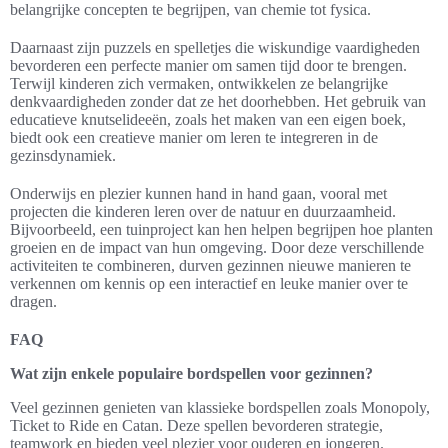
belangrijke concepten te begrijpen, van chemie tot fysica.
Daarnaast zijn puzzels en spelletjes die wiskundige vaardigheden
bevorderen een perfecte manier om samen tijd door te brengen.
Terwijl kinderen zich vermaken, ontwikkelen ze belangrijke
denkvaardigheden zonder dat ze het doorhebben. Het gebruik van
educatieve knutselideeën, zoals het maken van een eigen boek,
biedt ook een creatieve manier om leren te integreren in de
gezinsdynamiek.
Onderwijs en plezier kunnen hand in hand gaan, vooral met
projecten die kinderen leren over de natuur en duurzaamheid.
Bijvoorbeeld, een tuinproject kan hen helpen begrijpen hoe planten
groeien en de impact van hun omgeving. Door deze verschillende
activiteiten te combineren, durven gezinnen nieuwe manieren te
verkennen om kennis op een interactief en leuke manier over te
dragen.
FAQ
Wat zijn enkele populaire bordspellen voor gezinnen?
Veel gezinnen genieten van klassieke bordspellen zoals Monopoly,
Ticket to Ride en Catan. Deze spellen bevorderen strategie,
teamwork en bieden veel plezier voor ouderen en jongeren.