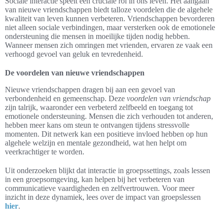
Sociale interactie speelt een cruciale rol in ons leven. Het aangaan
van nieuwe vriendschappen biedt talloze voordelen die de algehele
kwaliteit van leven kunnen verbeteren. Vriendschappen bevorderen
niet alleen sociale verbindingen, maar versterken ook de emotionele
ondersteuning die mensen in moeilijke tijden nodig hebben.
Wanneer mensen zich omringen met vrienden, ervaren ze vaak een
verhoogd gevoel van geluk en tevredenheid.
De voordelen van nieuwe vriendschappen
Nieuwe vriendschappen dragen bij aan een gevoel van
verbondenheid en gemeenschap. Deze
voordelen van vriendschap
zijn talrijk, waaronder een verbeterd zelfbeeld en toegang tot
emotionele ondersteuning. Mensen die zich verhouden tot anderen,
hebben meer kans om steun te ontvangen tijdens stressvolle
momenten. Dit netwerk kan een positieve invloed hebben op hun
algehele welzijn en mentale gezondheid, wat hen helpt om
veerkrachtiger te worden.
Uit onderzoeken blijkt dat interactie in groepssettings, zoals lessen
in een groepsomgeving, kan helpen bij het verbeteren van
communicatieve vaardigheden en zelfvertrouwen. Voor meer
inzicht in deze dynamiek, lees over de impact van groepslessen
hier
.