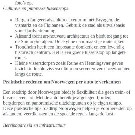
foto’s op.
Culturele en pittoreske tussenstops
Bergen fungeert als cultureel centrum met Bryggen, de
vismarkt en de Fløibanen. Gebruik de stad als uitvalsbasis
voor fjordverkenning.
Ålesund toont art-nouveau architectuur en biedt toegang tot
de Sunnmøre-alpen. De skyline daar maakt je route rijker.
Trondheim heeft een imposante domkerk en een levendig
historisch centrum. Het is een goede tussenstop op langere
routes.
Kleine vissersdorpen zoals Reine en Henningsvær geven
inzicht in lokale visserscultuur en serveren verse zeevruchten
langs de route.
Praktische redenen om Noorwegen per auto te verkennen
Een roadtrip door Noorwegen biedt je flexibiliteit die geen trein- of
busreis evenaart. Met de auto bereik je afgelegen fjorden,
bergdorpen en panoramische uitzichtpunten op je eigen tempo.
Deze praktische tips roadtrip Noorwegen helpen je voorbereiden op
afstanden, veerdiensten en de speciale regels langs de kust.
Bereikbaarheid en infrastructuur