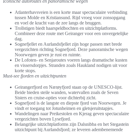
Iconische autoroutes en panoramische wegen
Atlanterhavsveien is een korte maar spectaculaire verbinding
tussen Molde en Kristiansund. Rijd vroeg voor zonsopgang
en voel de kracht van de zee langs de bruggen.
Trollstigen biedt haarspeldbochten en uitzichtplatforms.
Combineer deze route met Geiranger voor een onvergetelijke
dag.
Sognefjellet en Aurlandsfjellet zijn hoge passen met brede
vergezichten richting Sognefjord. Deze panoramische wegen
Noorwegen geven je rust en ruimte.
De Lofoten- en Senjaroutes voeren langs dramatische kusten
en vissersdorpjes. Stranden zoals Haukland nodigen uit voor
korte stops.
Must-see fjorden en uitzichtpunten
Geirangerfjord en Nærøyfjord staan op de UNESCO-lijst.
Beide bieden steile wanden, watervallen zoals de Seven
Sisters en cruise-opties voor dichterbij zicht.
Sognefjord is de langste en diepste fjord van Noorwegen. Je
vindt er toegang tot Jotunheimen en gletsjeruitstapjes.
Wandelingen naar Preikestolen en Kjerag geven spectaculaire
vergezichten boven Lysefjord.
Belangrijke uitzichtplatforms zijn Dalsnibba en het Stegastein
uitzichtpunt bij Aurlandsfjord; ze leveren adembenemende