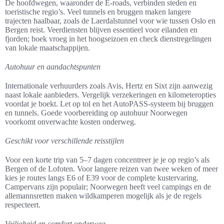
De hoofdwegen, waaronder de E-roads, verbinden steden en
toeristische regio’s. Veel tunnels en bruggen maken langere
trajecten haalbaar, zoals de Laerdalstunnel voor wie tussen Oslo en
Bergen reist. Veerdiensten blijven essentieel voor eilanden en
fjorden; boek vroeg in het hoogseizoen en check dienstregelingen
van lokale maatschappijen.
Autohuur en aandachtspunten
Internationale verhuurders zoals Avis, Hertz en Sixt zijn aanwezig
naast lokale aanbieders. Vergelijk verzekeringen en kilometeropties
voordat je boekt. Let op tol en het AutoPASS-systeem bij bruggen
en tunnels. Goede voorbereiding op autohuur Noorwegen
voorkomt onverwachte kosten onderweg.
Geschikt voor verschillende reisstijlen
Voor een korte trip van 5–7 dagen concentreer je je op regio’s als
Bergen of de Lofoten. Voor langere reizen van twee weken of meer
kies je routes langs E6 of E39 voor de complete kustervaring.
Campervans zijn populair; Noorwegen heeft veel campings en de
allemannsretten maken wildkamperen mogelijk als je de regels
respecteert.
Veiligheid en comfort onderweg