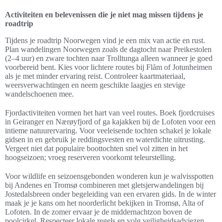
Activiteiten en belevenissen die je niet mag missen tijdens je
roadtrip
Tijdens je roadtrip Noorwegen vind je een mix van actie en rust.
Plan wandelingen Noorwegen zoals de dagtocht naar Preikestolen
(2–4 uur) en zware tochten naar Trolltunga alleen wanneer je goed
voorbereid bent. Kies voor lichtere routes bij Flåm of Jotunheimen
als je met minder ervaring reist. Controleer kaartmateriaal,
weersverwachtingen en neem geschikte laagjes en stevige
wandelschoenen mee.
Fjordactiviteiten vormen het hart van veel routes. Boek fjordcruises
in Geiranger en Nærøyfjord of ga kajakken bij de Lofoten voor een
intieme natuurervaring. Voor veeleisende tochten schakel je lokale
gidsen in en gebruik je reddingsvesten en waterdichte uitrusting.
Vergeet niet dat populaire boottochten snel vol zitten in het
hoogseizoen; vroeg reserveren voorkomt teleurstelling.
Voor wildlife en seizoensgebonden wonderen kun je walvisspotten
bij Andenes en Tromsø combineren met gletsjerwandelingen bij
Jostedalsbreen onder begeleiding van een ervaren gids. In de winter
maak je je kans om het noorderlicht bekijken in Tromsø, Alta of
Lofoten. In de zomer ervaar je de middernachtzon boven de
poolcirkel. Respecteer lokale regels en volg veiligheidsadviezen