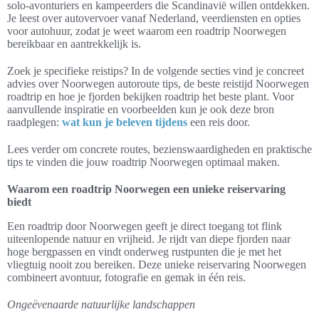
solo-avonturiers en kampeerders die Scandinavië willen ontdekken.
Je leest over autovervoer vanaf Nederland, veerdiensten en opties
voor autohuur, zodat je weet waarom een roadtrip Noorwegen
bereikbaar en aantrekkelijk is.
Zoek je specifieke reistips? In de volgende secties vind je concreet
advies over Noorwegen autoroute tips, de beste reistijd Noorwegen
roadtrip en hoe je fjorden bekijken roadtrip het beste plant. Voor
aanvullende inspiratie en voorbeelden kun je ook deze bron
raadplegen:
wat kun je beleven tijdens
een reis door.
Lees verder om concrete routes, bezienswaardigheden en praktische
tips te vinden die jouw roadtrip Noorwegen optimaal maken.
Waarom een roadtrip Noorwegen een unieke reiservaring
biedt
Een roadtrip door Noorwegen geeft je direct toegang tot flink
uiteenlopende natuur en vrijheid. Je rijdt van diepe fjorden naar
hoge bergpassen en vindt onderweg rustpunten die je met het
vliegtuig nooit zou bereiken. Deze unieke reiservaring Noorwegen
combineert avontuur, fotografie en gemak in één reis.
Ongeëvenaarde natuurlijke landschappen