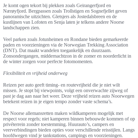
Je komt ogen tekort bij plekken zoals Geirangerfjord en
Nærøyfjord. Bergpassen zoals Trollstigen en Sognefjellet geven
panoramische uitzichten. Gletsjers als Jostedalsbreen en de
kustlijnen van Lofoten en Senja laten je telkens andere Noorse
landschappen zien.
Veel parken zoals Jotunheimen en Rondane bieden gemarkeerde
paden en voorzieningen via de Norwegian Trekking Association
(DNT). Dat maakt wandelen toegankelijk en duurzaam.
Zonsondergangen, middernachtzon in de zomer en noorderlicht in
de winter zorgen voor perfecte fotomomenten.
Flexibiliteit en vrijheid onderweg
Reizen per auto geeft timing- en routevrijheid die je niet wilt
missen. Je stopt bij viewpoints, volgt een onverwachte zijweg of
past je dag aan naar het weer. Deze vrijheid reizen auto Noorwegen
betekent reizen in je eigen tempo zonder vaste schema’s.
De Noorse allemansretten maken wildkamperen mogelijk met
respect voor regels; niet kamperen binnen bebouwde kommen of op
privéterrein zonder toestemming. Huurauto’s, campers en
veerverbindingen bieden opties voor verschillende reisstijlen. Langs
hoofdwegen vind je tankstations, campings en voorzieningen.