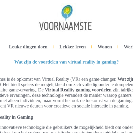
Leuke dingen doen
Lekker leven
Wonen
Wer
Wat zijn de voordelen van virtual reality in gaming?
mes is de opkomst van Virtual Reality (VR) een game-changer.
Wat zij
?
Het biedt spelers de mogelijkheid om zich volledig onder te dompelen
onaire game-ervaring. De
Virtual Reality gaming voordelen
zijn talrijk
ctieve ervaringen, deze technologie verandert de manier waarop gamers 
niet alleen individuen, maar vormt het ook de toekomst van de gaming-
ent VR nieuwe deuren voor creatieve en sociale interactie in gaming.
Reality in Gaming
en innovatieve technologie die gebruikers de mogelijkheid biedt om ond
t draait om het creëren van realistische ervaringen door middel van ha