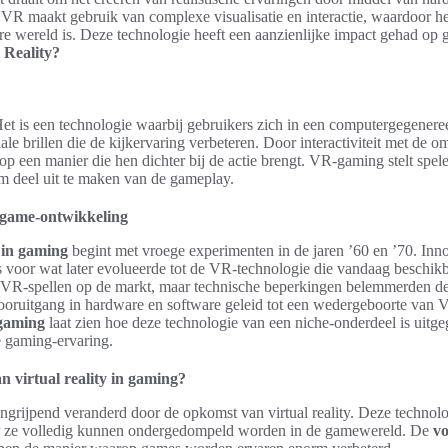
 VR maakt gebruik van complexe visualisatie en interactie, waardoor he
e wereld is. Deze technologie heeft een aanzienlijke impact gehad op g
 Reality?
et is een technologie waarbij gebruikers zich in een computergegener
le brillen die de kijkervaring verbeteren. Door interactiviteit met de
p een manier die hen dichter bij de actie brengt. VR-gaming stelt speler
m deel uit te maken van de gameplay.
 game-ontwikkeling
 in gaming
begint met vroege experimenten in de jaren ’60 en ’70. Inno
 voor wat later evolueerde tot de VR-technologie die vandaag beschikba
VR-spellen op de markt, maar technische beperkingen belemmerden de 
vooruitgang in hardware en software geleid tot een wedergeboorte van
 gaming
laat zien hoe deze technologie van een niche-onderdeel is uitgeg
 gaming-ervaring.
n virtual reality in gaming?
ngrijpend veranderd door de opkomst van virtual reality. Deze technolo
r ze volledig kunnen ondergedompeld worden in de gamewereld. De
vo