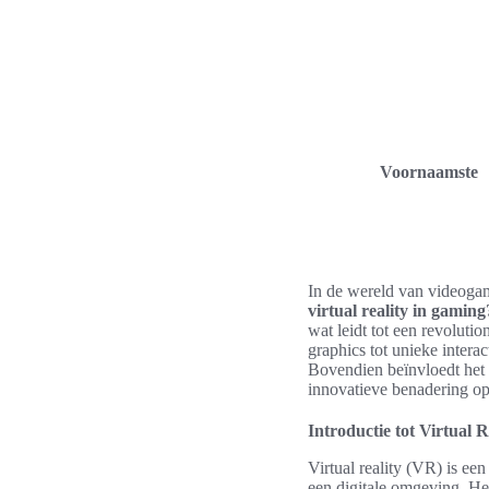
Voornaamste
In de wereld van videoga
virtual reality in gaming
wat leidt tot een revoluti
graphics tot unieke intera
Bovendien beïnvloedt het 
innovatieve benadering op
Introductie tot Virtual 
Virtual reality (VR) is e
een digitale omgeving. He