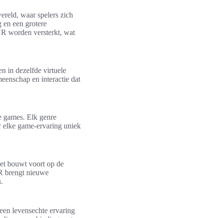
reld, waar spelers zich
g en een grotere
VR worden versterkt, wat
en in dezelfde virtuele
meenschap en interactie dat
ve games. Elk genre
r elke game-ervaring uniek
et bouwt voort op de
R brengt nieuwe
.
 een levensechte ervaring