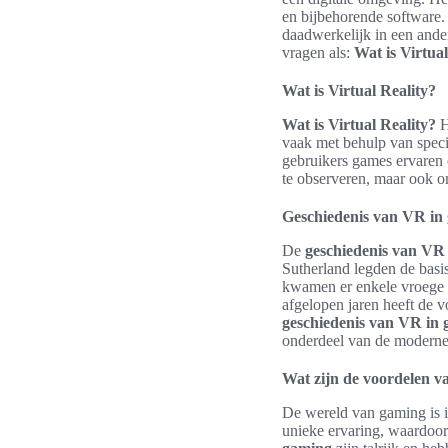
en bijbehorende software.
daadwerkelijk in een ander
vragen als:
Wat is Virtual
Wat is Virtual Reality?
Wat is Virtual Reality?
H
vaak met behulp van specia
gebruikers games ervaren o
te observeren, maar ook o
Geschiedenis van VR in
De
geschiedenis van VR
Sutherland legden de basis
kwamen er enkele vroege 
afgelopen jaren heeft de 
geschiedenis van VR in
onderdeel van de moderne
Wat zijn de voordelen va
De wereld van gaming is i
unieke ervaring, waardoo