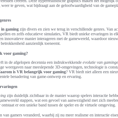
relden creëren. Deze hyperrealistische graphics maken het mogelijk o
weer te geven, wat bijdraagt aan de geloofwaardigheid van de gamepl
 genres
 in gaming
zijn divers en zien we terug in verschillende genres. Van act
pellen en zelfs educatieve simulaties, VR biedt unieke ervaringen in e
een innovatieve manier interageren met de gamewereld, waardoor nie
betrokkenheid aanzienlijk toeneemt.
jk voor gaming?
ft in de afgelopen decennia een indrukwekkende
evolutie van gaming
ge weergaven naar meeslepende 3D-omgevingen, technologie is constan
aarom is VR belangrijk voor gaming
? VR biedt niet alleen een nie
entele benadering van game-ontwerp en ervaring.
ervaringen
ming
zijn duidelijk zichtbaar in de manier waarop spelers interactie h
de gamewereld stappen, wat een gevoel van aanwezigheid met zich meebr
ontstaat er een unieke band tussen de speler en de virtuele omgeving.
 van gamers veranderd, waarbij zij nu meer realisme en interactie eise