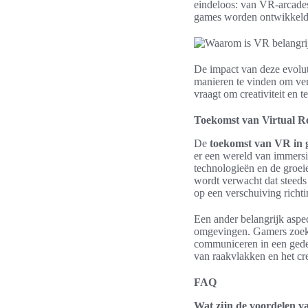
eindeloos: van VR-arcades 
games worden ontwikkeld,
De impact van deze evolut
manieren te vinden om ver
vraagt om creativiteit en 
Toekomst van Virtual Re
De
toekomst van VR in
er een wereld van immersi
technologieën en de groei
wordt verwacht dat steeds
op een verschuiving richt
Een ander belangrijk aspe
omgevingen. Gamers zoeke
communiceren in een gedee
van raakvlakken en het cr
FAQ
Wat zijn de voordelen va