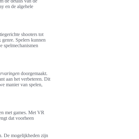
m de details van de
ay en de algehele
iegerichte shooters tot
lk genre. Spelers kunnen
uwe spelmechanismen
ervaringen
doorgemaakt.
t aan het verbeteren. Dit
uwe manier van spelen,
ebben met games. Met VR
engt dat voorheen
n. De mogelijkheden zijn