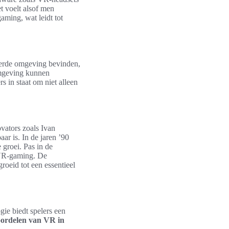
t voelt alsof men
aming, wat leidt tot
eerde omgeving bevinden,
 omgeving kunnen
s in staat om niet alleen
vators zoals Ivan
ar is. In de jaren ’90
groei. Pas in de
 VR-gaming. De
roeid tot een essentieel
gie biedt spelers een
ordelen van VR in