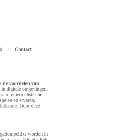
k
Contact
n de voordelen van
 in digitale omgevingen,
; van hyperrealistische
spelen en ervaren.
industrie. Door deze
ergedompeld te worden in
rdware zoals VR-headsets