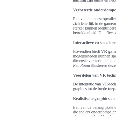
gaming
zijn talrijk en h
Verbeterde onderdompel
Een van de meest opvall
zich letterlijk in de game
sterker kunnen identificer
betrokkenheid. Dit effect 
Interactieve en sociale 
Bovendien biedt
VR gami
mogelijkheden kunnen spel
dimensie versterkt de ban
Rec Room
illustreren de
Voordelen van VR techn
De integratie van VR-techn
graphics tot de brede
toep
Realistische graphics e
Een van de belangrijkste
die spelers onderdompelen