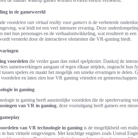
ebben de manier waarop games worden ervaren enorm verbeterd.
ing in de gamewereld
ende
voordelen van virtual reality voor gamers
is de verbeterde onderdo
omgeving, wat leidt tot een veel intensere ervaring. Deze onderdompelin
en met hun personages en de verhaalontwikkeling, wat resulteert in een
wordt versterkt door de interactieve elementen die VR-gaming biedt.
ervaringen
ng voordelen
die verder gaan dan enkel spelplezier. Dankzij de interac
ers samenwerkingen aangaan of tegen elkaar strijden, ongeacht hun fys
d tussen spelers en maakt het mogelijk om unieke ervaringen te delen.
ze voordelen en laten zien hoe VR gaming vrienden en gemeenschappen
ologie in gaming
ologie in gaming heeft aanzienlijke voordelen die de speelervaring verr
assingen van VR in gaming
, deze vooruitgang heeft gamers een nieu
n gameplay
voordelen van VR technologie in gaming
is de mogelijkheid om realis
 in hun virtuele omgevingen. Met krachtige engines zoals Unreal Eng