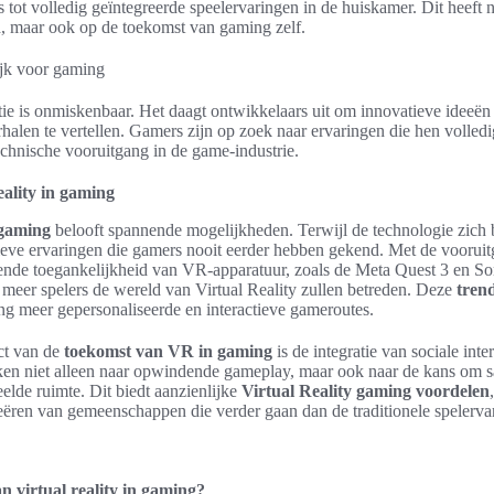
tot volledig geïntegreerde speelervaringen in de huiskamer. Dit heeft n
 maar ook op de toekomst van gaming zelf.
ie is onmiskenbaar. Het daagt ontwikkelaars uit om innovatieve ideeë
halen te vertellen. Gamers zijn op zoek naar ervaringen die hen volle
technische vooruitgang in de game-industrie.
ality in gaming
 gaming
belooft spannende mogelijkheden. Terwijl de technologie zich bl
eve ervaringen die gamers nooit eerder hebben gekend. Met de vooruit
ende toegankelijkheid van VR-apparatuur, zoals de Meta Quest 3 en S
 meer spelers de wereld van Virtual Reality zullen betreden. Deze
tren
ing meer gepersonaliseerde en interactieve gameroutes.
ct van de
toekomst van VR in gaming
is de integratie van sociale inte
n niet alleen naar opwindende gameplay, maar ook naar de kans om s
lde ruimte. Dit biedt aanzienlijke
Virtual Reality gaming voordelen
eëren van gemeenschappen die verder gaan dan de traditionele spelerva
n virtual reality in gaming?