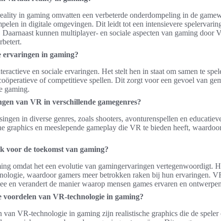
reality in gaming omvatten een verbeterde onderdompeling in de gamewe
len in digitale omgevingen. Dit leidt tot een intensievere spelervarin
 Daarnaast kunnen multiplayer- en sociale aspecten van gaming door 
rbetert.
e ervaringen in gaming?
eractieve en sociale ervaringen. Het stelt hen in staat om samen te spel
coöperatieve of competitieve spellen. Dit zorgt voor een gevoel van ge
le gaming.
ingen van VR in verschillende gamegenres?
assingen in diverse genres, zoals shooters, avonturenspellen en educatie
ische graphics en meeslepende gameplay die VR te bieden heeft, waardoo
k voor de toekomst van gaming?
ming omdat het een evolutie van gamingervaringen vertegenwoordigt. H
hnologie, waardoor gamers meer betrokken raken bij hun ervaringen. V
ee en verandert de manier waarop mensen games ervaren en ontwerpen
te voordelen van VR-technologie in gaming?
 van VR-technologie in gaming zijn realistische graphics die de speler