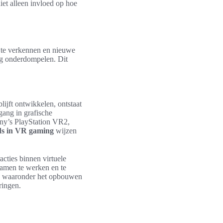
iet alleen invloed op hoe
n te verkennen en nieuwe
dig onderdompelen. Dit
ijft ontwikkelen, ontstaat
gang in grafische
ony’s PlayStation VR2,
ds in VR gaming
wijzen
racties binnen virtuele
amen te werken en te
, waaronder het opbouwen
ringen.