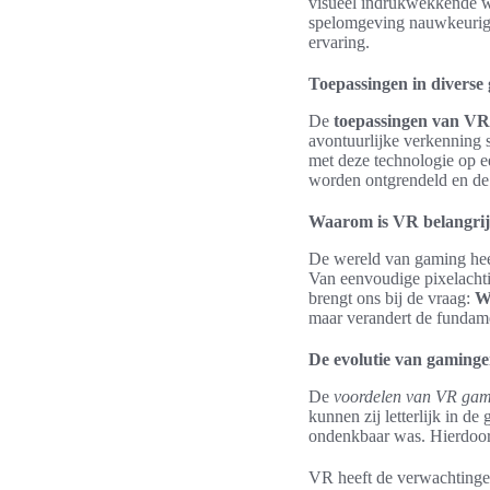
visueel indrukwekkende we
spelomgeving nauwkeurig 
ervaring.
Toepassingen in diverse
De
toepassingen van VR
avontuurlijke verkenning s
met deze technologie op 
worden ontgrendeld en de 
Waarom is VR belangri
De wereld van gaming hee
Van eenvoudige pixelachti
brengt ons bij de vraag:
W
maar verandert de fundam
De evolutie van gaming
De
voordelen van VR ga
kunnen zij letterlijk in 
ondenkbaar was. Hierdoor 
VR heeft de verwachtingen