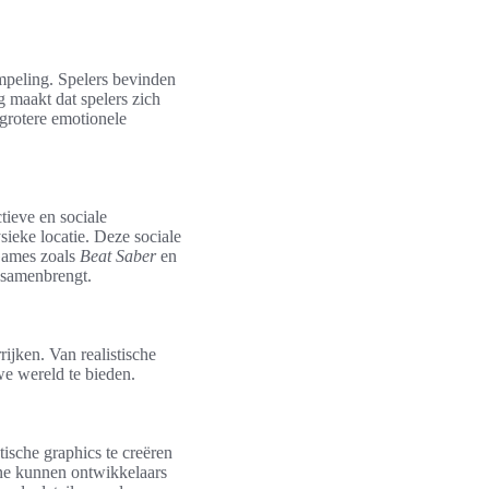
mpeling. Spelers bevinden
g maakt dat spelers zich
 grotere emotionele
tieve en sociale
ieke locatie. Deze sociale
 Games zoals
Beat Saber
en
 samenbrengt.
ijken. Van realistische
we wereld te bieden.
tische graphics te creëren
ine kunnen ontwikkelaars