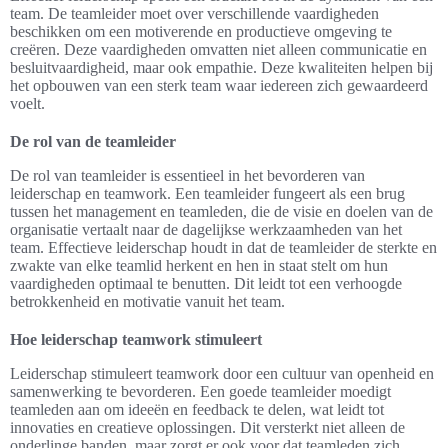
team. De teamleider moet over verschillende vaardigheden
beschikken om een motiverende en productieve omgeving te
creëren. Deze vaardigheden omvatten niet alleen communicatie en
besluitvaardigheid, maar ook empathie. Deze kwaliteiten helpen bij
het opbouwen van een sterk team waar iedereen zich gewaardeerd
voelt.
De rol van de teamleider
De rol van teamleider is essentieel in het bevorderen van
leiderschap en teamwork. Een teamleider fungeert als een brug
tussen het management en teamleden, die de visie en doelen van de
organisatie vertaalt naar de dagelijkse werkzaamheden van het
team. Effectieve leiderschap houdt in dat de teamleider de sterkte en
zwakte van elke teamlid herkent en hen in staat stelt om hun
vaardigheden optimaal te benutten. Dit leidt tot een verhoogde
betrokkenheid en motivatie vanuit het team.
Hoe leiderschap teamwork stimuleert
Leiderschap stimuleert teamwork door een cultuur van openheid en
samenwerking te bevorderen. Een goede teamleider moedigt
teamleden aan om ideeën en feedback te delen, wat leidt tot
innovaties en creatieve oplossingen. Dit versterkt niet alleen de
onderlinge banden, maar zorgt er ook voor dat teamleden zich