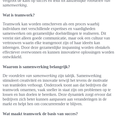
vergroot de kans op succes en leidt tot aanzienlijke
voordelen van
samenwerking
.
Wat is teamwork?
Teamwork kan worden omschreven als een proces waarbij
individuen met verschillende expertises en vaardigheden
samenwerken om gezamenlijke doelstellingen te realiseren. Dit
vereist niet alleen goede communicatie, maar ook een cultuur van
vertrouwen waarin elke teamgenoot zijn of haar ideeën kan
inbrengen. Door deze gezamenlijke inspanning worden obstakels
effectiever overwonnen en kunnen innovatieve oplossingen worden
ontwikkeld.
Waarom is samenwerking belangrijk?
De
voordelen van samenwerking
zijn talrijk. Samenwerking
stimuleert creativiteit en innovatie terwijl het tevens de motivatie
van teamleden verhoogt. Onderzoek toont aan dat bedrijven die
teamwork omarmen, vaak sneller in staat zijn om problemen op te
lossen en hun doelen te bereiken. Deze dynamiek zorgt ervoor dat
bedrijven zich beter kunnen aanpassen aan veranderingen in de
markt en helpt hen om concurrerender te blijven.
Wat maakt teamwork de basis van succes?