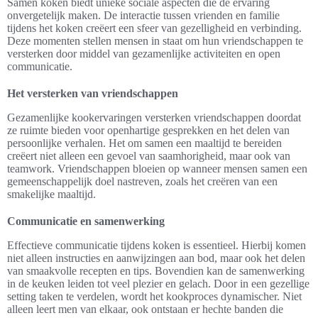
Samen koken biedt unieke sociale aspecten die de ervaring
onvergetelijk maken. De interactie tussen vrienden en familie
tijdens het koken creëert een sfeer van gezelligheid en verbinding.
Deze momenten stellen mensen in staat om hun vriendschappen te
versterken door middel van gezamenlijke activiteiten en open
communicatie.
Het versterken van vriendschappen
Gezamenlijke kookervaringen versterken vriendschappen doordat
ze ruimte bieden voor openhartige gesprekken en het delen van
persoonlijke verhalen. Het om samen een maaltijd te bereiden
creëert niet alleen een gevoel van saamhorigheid, maar ook van
teamwork. Vriendschappen bloeien op wanneer mensen samen een
gemeenschappelijk doel nastreven, zoals het creëren van een
smakelijke maaltijd.
Communicatie en samenwerking
Effectieve communicatie tijdens koken is essentieel. Hierbij komen
niet alleen instructies en aanwijzingen aan bod, maar ook het delen
van smaakvolle recepten en tips. Bovendien kan de samenwerking
in de keuken leiden tot veel plezier en gelach. Door in een gezellige
setting taken te verdelen, wordt het kookproces dynamischer. Niet
alleen leert men van elkaar, ook ontstaan er hechte banden die