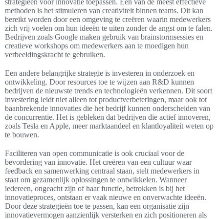
strategieën voor innovatie toepassen. Een van de meest effectieve
methoden is het stimuleren van creativiteit binnen teams. Dit kan
bereikt worden door een omgeving te creëren waarin medewerkers
zich vrij voelen om hun ideeën te uiten zonder de angst om te falen.
Bedrijven zoals Google maken gebruik van brainstormsessies en
creatieve workshops om medewerkers aan te moedigen hun
verbeeldingskracht te gebruiken.
Een andere belangrijke strategie is investeren in onderzoek en
ontwikkeling. Door resources toe te wijzen aan R&D kunnen
bedrijven de nieuwste trends en technologieën verkennen. Dit soort
investering leidt niet alleen tot productverbeteringen, maar ook tot
baanbrekende innovaties die het bedrijf kunnen onderscheiden van
de concurrentie. Het is gebleken dat bedrijven die actief innoveren,
zoals Tesla en Apple, meer marktaandeel en klantloyaliteit weten op
te bouwen.
Faciliteren van open communicatie is ook cruciaal voor de
bevordering van innovatie. Het creëren van een cultuur waar
feedback en samenwerking centraal staan, stelt medewerkers in
staat om gezamenlijk oplossingen te ontwikkelen. Wanneer
iedereen, ongeacht zijn of haar functie, betrokken is bij het
innovatieproces, ontstaan er vaak nieuwe en onverwachte ideeën.
Door deze strategieën toe te passen, kan een organisatie zijn
innovatievermogen aanzienlijk versterken en zich positioneren als