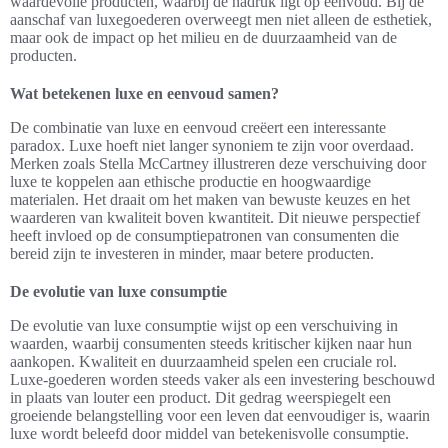
waardevolle producten, waarbij de nadruk ligt op eenvoud. Bij de
aanschaf van luxegoederen overweegt men niet alleen de esthetiek,
maar ook de impact op het milieu en de duurzaamheid van de
producten.
Wat betekenen luxe en eenvoud samen?
De combinatie van luxe en eenvoud creëert een interessante
paradox. Luxe hoeft niet langer synoniem te zijn voor overdaad.
Merken zoals Stella McCartney illustreren deze verschuiving door
luxe te koppelen aan ethische productie en hoogwaardige
materialen. Het draait om het maken van bewuste keuzes en het
waarderen van kwaliteit boven kwantiteit. Dit nieuwe perspectief
heeft invloed op de consumptiepatronen van consumenten die
bereid zijn te investeren in minder, maar betere producten.
De evolutie van luxe consumptie
De evolutie van luxe consumptie wijst op een verschuiving in
waarden, waarbij consumenten steeds kritischer kijken naar hun
aankopen. Kwaliteit en duurzaamheid spelen een cruciale rol.
Luxe-goederen worden steeds vaker als een investering beschouwd
in plaats van louter een product. Dit gedrag weerspiegelt een
groeiende belangstelling voor een leven dat eenvoudiger is, waarin
luxe wordt beleefd door middel van betekenisvolle consumptie.