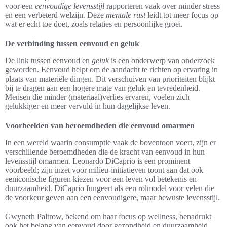
voor een
eenvoudige levensstijl
rapporteren vaak over minder stress
en een verbeterd welzijn. Deze
mentale rust
leidt tot meer focus op
wat er echt toe doet, zoals relaties en persoonlijke groei.
De verbinding tussen eenvoud en geluk
De link tussen eenvoud en
geluk
is een onderwerp van onderzoek
geworden. Eenvoud helpt om de aandacht te richten op ervaring in
plaats van materiële dingen. Dit verschuiven van prioriteiten blijkt
bij te dragen aan een hogere mate van geluk en tevredenheid.
Mensen die minder (materiaal)verlies ervaren, voelen zich
gelukkiger en meer vervuld in hun dagelijkse leven.
Voorbeelden van beroemdheden die eenvoud omarmen
In een wereld waarin consumptie vaak de boventoon voert, zijn er
verschillende beroemdheden die de kracht van eenvoud in hun
levensstijl omarmen. Leonardo DiCaprio is een prominent
voorbeeld; zijn inzet voor milieu-initiatieven toont aan dat ook
eeniconische figuren kiezen voor een leven vol betekenis en
duurzaamheid. DiCaprio fungeert als een rolmodel voor velen die
de voorkeur geven aan een eenvoudigere, maar bewuste levensstijl.
Gwyneth Paltrow, bekend om haar focus op wellness, benadrukt
ook het belang van eenvoud door gezondheid en duurzaamheid