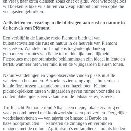
en vraag naar extra diensten zoals chef of gids. Voor wie zorgeloos
wil boeken is luxe villa huren via vivapiedmont.com een optie die
veel gasten gebruiken.
Activiteiten en ervaringen die bijdragen aan rust en natuur in
de heuvels van Piëmont
Een verblijf in de Langhe regio Piëmont biedt tal van
buitenactiviteiten die rust en natuur in de heuvels van Piëmont
versterken. Wandelen in Langhe is toegankelijk dankzij
gemarkeerde routes van lichte tot middellijke moeilijkheid.
Fietsroutes met panoramische beklimmingen zijn ideaal in lente en
herfst, wanneer het weer mild is en de wijngaarden kleuren tonen.
Natuurwandelingen en vogelobservatie vinden plaats in stille
valleien en bosranden. Bezoekers zien zangvogels, buizerds en
lokale flora tussen kastanjebomen en hazelnoten. Kleine
picknickplekken tussen wijngaarden geven ruimte voor stilte en
contemplatie tijdens een vakantie in de Italiaanse wijnstreek.
Truffeljacht Piemonte rond Alba is een diepe, lokale ervaring en
vaak gecombineerd met kookworkshops en proeverijen. Dergelijke
voedselactiviteiten — van tajarin tot brasato al Barolo en
hazelnootproducten — kalmeren de zintuigen en verbinden
reizigers met de cultuur. Agriturismo’s en familierestaurants bieden