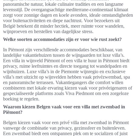
panoramische natuur, lokale culinaire tradities en een langzame
levensstijl. De overgangsachtige mediterrane-continentaal klimaat
zorgt voor zonnige dagen en koele avonden, ideale omstandigheden
voor buitenactiviteiten en diepe nachtrust. Voor bezoekers uit
België betekent dit minder hectiek, meer ruimte voor wandelen,
wijnproeven en herstellen van dagelijkse stress.
Welke soorten accommodaties zijn er voor wie rust zoekt?
In Piëmont zijn verschillende accommodaties beschikbaar, van
landelijke vakantiehuizen tussen de wijngaarden tot luxe villa’s.
Een villa in wijnveld Piëmont of een villa te huur in Piëmont biedt
privacy, ruime leefruimtes en directe toegang tot wandelpaden en
wijnhuizen. Luxe villa’s in de Piemonte wijnregio en exclusieve
villa’s met uitzicht op wijnvelden hebben vaak privézwembad, spa
en panoramische terrassen. Vakantiegangers die comfort willen
combineren met lokale ervaring kiezen vaak voor privéeigenaren of
gespecialiseerde platforms zoals Viva Piedmont om een zorgeloze
boeking te regelen.
Waarom kiezen Belgen vaak voor een villa met zwembad in
Piëmont?
Belgen kiezen vaak voor een privé villa met zwembad in Piëmont
vanwege de combinatie van privacy, gezinssfeer en buitenleven.
Een zwembad biedt een ontspannen plek om te socializen of juist