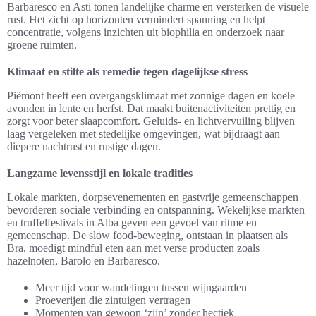
Barbaresco en Asti tonen landelijke charme en versterken de visuele
rust. Het zicht op horizonten vermindert spanning en helpt
concentratie, volgens inzichten uit biophilia en onderzoek naar
groene ruimten.
Klimaat en stilte als remedie tegen dagelijkse stress
Piëmont heeft een overgangsklimaat met zonnige dagen en koele
avonden in lente en herfst. Dat maakt buitenactiviteiten prettig en
zorgt voor beter slaapcomfort. Geluids- en lichtvervuiling blijven
laag vergeleken met stedelijke omgevingen, wat bijdraagt aan
diepere nachtrust en rustige dagen.
Langzame levensstijl en lokale tradities
Lokale markten, dorpsevenementen en gastvrije gemeenschappen
bevorderen sociale verbinding en ontspanning. Wekelijkse markten
en truffelfestivals in Alba geven een gevoel van ritme en
gemeenschap. De slow food-beweging, ontstaan in plaatsen als
Bra, moedigt mindful eten aan met verse producten zoals
hazelnoten, Barolo en Barbaresco.
Meer tijd voor wandelingen tussen wijngaarden
Proeverijen die zintuigen vertragen
Momenten van gewoon ‘zijn’ zonder hectiek