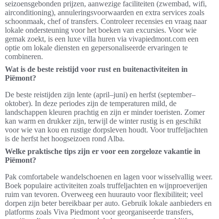
seizoensgebonden prijzen, aanwezige faciliteiten (zwembad, wifi,
airconditioning), annuleringsvoorwaarden en extra services zoals
schoonmaak, chef of transfers. Controleer recensies en vraag naar
lokale ondersteuning voor het boeken van excursies. Voor wie
gemak zoekt, is een luxe villa huren via vivapiedmont.com een
optie om lokale diensten en gepersonaliseerde ervaringen te
combineren.
Wat is de beste reistijd voor rust en buitenactiviteiten in
Piëmont?
De beste reistijden zijn lente (april–juni) en herfst (september–
oktober). In deze periodes zijn de temperaturen mild, de
landschappen kleuren prachtig en zijn er minder toeristen. Zomer
kan warm en drukker zijn, terwijl de winter rustig is en geschikt
voor wie van kou en rustige dorpsleven houdt. Voor truffeljachten
is de herfst het hoogseizoen rond Alba.
Welke praktische tips zijn er voor een zorgeloze vakantie in
Piëmont?
Pak comfortabele wandelschoenen en lagen voor wisselvallig weer.
Boek populaire activiteiten zoals truffeljachten en wijnproeverijen
ruim van tevoren. Overweeg een huurauto voor flexibiliteit; veel
dorpen zijn beter bereikbaar per auto. Gebruik lokale aanbieders en
platforms zoals Viva Piedmont voor georganiseerde transfers,