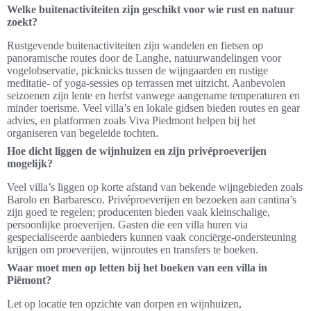
Welke buitenactiviteiten zijn geschikt voor wie rust en natuur
zoekt?
Rustgevende buitenactiviteiten zijn wandelen en fietsen op
panoramische routes door de Langhe, natuurwandelingen voor
vogelobservatie, picknicks tussen de wijngaarden en rustige
meditatie- of yoga-sessies op terrassen met uitzicht. Aanbevolen
seizoenen zijn lente en herfst vanwege aangename temperaturen en
minder toerisme. Veel villa’s en lokale gidsen bieden routes en gear
advies, en platformen zoals Viva Piedmont helpen bij het
organiseren van begeleide tochten.
Hoe dicht liggen de wijnhuizen en zijn privéproeverijen
mogelijk?
Veel villa’s liggen op korte afstand van bekende wijngebieden zoals
Barolo en Barbaresco. Privéproeverijen en bezoeken aan cantina’s
zijn goed te regelen; producenten bieden vaak kleinschalige,
persoonlijke proeverijen. Gasten die een villa huren via
gespecialiseerde aanbieders kunnen vaak conciërge-ondersteuning
krijgen om proeverijen, wijnroutes en transfers te boeken.
Waar moet men op letten bij het boeken van een villa in
Piëmont?
Let op locatie ten opzichte van dorpen en wijnhuizen,