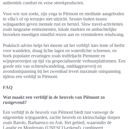
authentiek comfort en verse streekproducten.
Voor wie rust zoekt, zijn yoga in Piëmont en meditatie aangeboden
in villa’s of op terrasjes met uitzicht. Sessies buiten tussen
wijngaarden geven mentale rust en herstel. Slow travel-activiteiten
zoals langzame eetmomenten, lokale markten en ambachtelijke
bezoeken moedigen mindful reizen aan en verminderen reisdwang.
Praktisch advies helpt het meeste uit het verblijf: kies lente of herfst
voor wandelen, draag lichte lagen en waterdichte schoenen, en
boek populaire ervaringen zoals truffeljacht Piemonte en
wijnproeverijen op tijd via gespecialiseerde verhuurplatformen. Een
goede mix van ochtendwandeling, middagproeverij en
avondontspanning bij het zwembad levert maximale ontspanning
tijdens een verblijf in Piëmont.
FAQ
Wat maakt een verblijf in de heuvels van Piëmont zo
rustgevend?
Een verblijf in de heuvels van Piëmont biedt rust vanwege de
uitgestrekte wijngaarden, zachte heuvels en kleinschalige dorpen
zoals Barolo, Barbaresco en Asti. Het gebied, waaronder de
Langhe en Monferrato (UNESCO-erkend), combineert