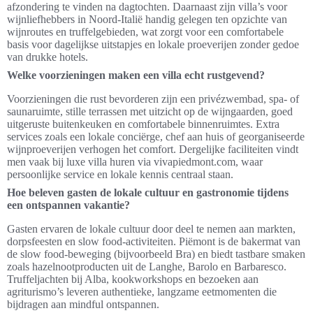
afzondering te vinden na dagtochten. Daarnaast zijn villa’s voor
wijnliefhebbers in Noord-Italië handig gelegen ten opzichte van
wijnroutes en truffelgebieden, wat zorgt voor een comfortabele
basis voor dagelijkse uitstapjes en lokale proeverijen zonder gedoe
van drukke hotels.
Welke voorzieningen maken een villa echt rustgevend?
Voorzieningen die rust bevorderen zijn een privézwembad, spa- of
saunaruimte, stille terrassen met uitzicht op de wijngaarden, goed
uitgeruste buitenkeuken en comfortabele binnenruimtes. Extra
services zoals een lokale conciërge, chef aan huis of georganiseerde
wijnproeverijen verhogen het comfort. Dergelijke faciliteiten vindt
men vaak bij luxe villa huren via vivapiedmont.com, waar
persoonlijke service en lokale kennis centraal staan.
Hoe beleven gasten de lokale cultuur en gastronomie tijdens
een ontspannen vakantie?
Gasten ervaren de lokale cultuur door deel te nemen aan markten,
dorpsfeesten en slow food-activiteiten. Piëmont is de bakermat van
de slow food-beweging (bijvoorbeeld Bra) en biedt tastbare smaken
zoals hazelnootproducten uit de Langhe, Barolo en Barbaresco.
Truffeljachten bij Alba, kookworkshops en bezoeken aan
agriturismo’s leveren authentieke, langzame eetmomenten die
bijdragen aan mindful ontspannen.