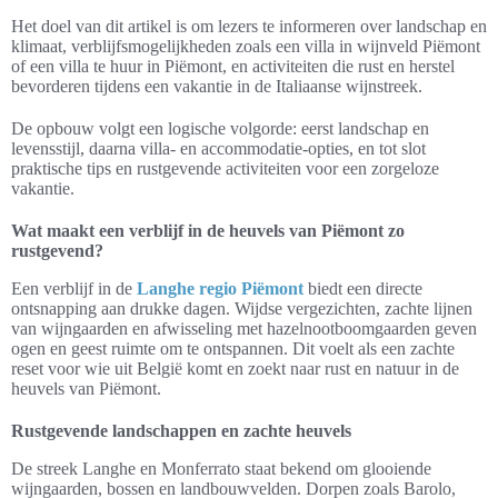
Het doel van dit artikel is om lezers te informeren over landschap en
klimaat, verblijfsmogelijkheden zoals een villa in wijnveld Piëmont
of een villa te huur in Piëmont, en activiteiten die rust en herstel
bevorderen tijdens een vakantie in de Italiaanse wijnstreek.
De opbouw volgt een logische volgorde: eerst landschap en
levensstijl, daarna villa- en accommodatie-opties, en tot slot
praktische tips en rustgevende activiteiten voor een zorgeloze
vakantie.
Wat maakt een verblijf in de heuvels van Piëmont zo
rustgevend?
Een verblijf in de
Langhe regio Piëmont
biedt een directe
ontsnapping aan drukke dagen. Wijdse vergezichten, zachte lijnen
van wijngaarden en afwisseling met hazelnootboomgaarden geven
ogen en geest ruimte om te ontspannen. Dit voelt als een zachte
reset voor wie uit België komt en zoekt naar rust en natuur in de
heuvels van Piëmont.
Rustgevende landschappen en zachte heuvels
De streek Langhe en Monferrato staat bekend om glooiende
wijngaarden, bossen en landbouwvelden. Dorpen zoals Barolo,