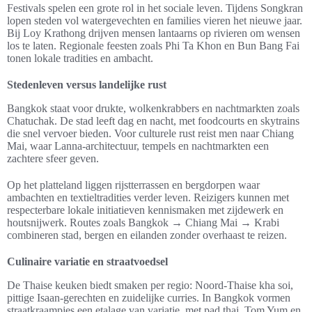
Festivals spelen een grote rol in het sociale leven. Tijdens Songkran
lopen steden vol watergevechten en families vieren het nieuwe jaar.
Bij Loy Krathong drijven mensen lantaarns op rivieren om wensen
los te laten. Regionale feesten zoals Phi Ta Khon en Bun Bang Fai
tonen lokale tradities en ambacht.
Stedenleven versus landelijke rust
Bangkok staat voor drukte, wolkenkrabbers en nachtmarkten zoals
Chatuchak. De stad leeft dag en nacht, met foodcourts en skytrains
die snel vervoer bieden. Voor culturele rust reist men naar Chiang
Mai, waar Lanna-architectuur, tempels en nachtmarkten een
zachtere sfeer geven.
Op het platteland liggen rijstterrassen en bergdorpen waar
ambachten en textieltradities verder leven. Reizigers kunnen met
respecterbare lokale initiatieven kennismaken met zijdewerk en
houtsnijwerk. Routes zoals Bangkok → Chiang Mai → Krabi
combineren stad, bergen en eilanden zonder overhaast te reizen.
Culinaire variatie en straatvoedsel
De Thaise keuken biedt smaken per regio: Noord-Thaise kha soi,
pittige Isaan-gerechten en zuidelijke curries. In Bangkok vormen
straatkraampjes een etalage van variatie, met pad thai, Tom Yum en