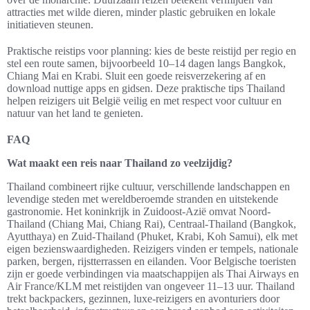
attracties met wilde dieren, minder plastic gebruiken en lokale
initiatieven steunen.
Praktische reistips voor planning: kies de beste reistijd per regio en
stel een route samen, bijvoorbeeld 10–14 dagen langs Bangkok,
Chiang Mai en Krabi. Sluit een goede reisverzekering af en
download nuttige apps en gidsen. Deze praktische tips Thailand
helpen reizigers uit België veilig en met respect voor cultuur en
natuur van het land te genieten.
FAQ
Wat maakt een reis naar Thailand zo veelzijdig?
Thailand combineert rijke cultuur, verschillende landschappen en
levendige steden met wereldberoemde stranden en uitstekende
gastronomie. Het koninkrijk in Zuidoost-Azië omvat Noord-
Thailand (Chiang Mai, Chiang Rai), Centraal-Thailand (Bangkok,
Ayutthaya) en Zuid-Thailand (Phuket, Krabi, Koh Samui), elk met
eigen bezienswaardigheden. Reizigers vinden er tempels, nationale
parken, bergen, rijstterrassen en eilanden. Voor Belgische toeristen
zijn er goede verbindingen via maatschappijen als Thai Airways en
Air France/KLM met reistijden van ongeveer 11–13 uur. Thailand
trekt backpackers, gezinnen, luxe-reizigers en avonturiers door