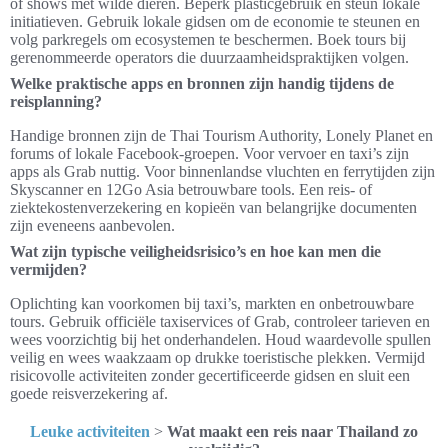
of shows met wilde dieren. Beperk plasticgebruik en steun lokale
initiatieven. Gebruik lokale gidsen om de economie te steunen en
volg parkregels om ecosystemen te beschermen. Boek tours bij
gerenommeerde operators die duurzaamheidspraktijken volgen.
Welke praktische apps en bronnen zijn handig tijdens de
reisplanning?
Handige bronnen zijn de Thai Tourism Authority, Lonely Planet en
forums of lokale Facebook-groepen. Voor vervoer en taxi’s zijn
apps als Grab nuttig. Voor binnenlandse vluchten en ferrytijden zijn
Skyscanner en 12Go Asia betrouwbare tools. Een reis- of
ziektekostenverzekering en kopieën van belangrijke documenten
zijn eveneens aanbevolen.
Wat zijn typische veiligheidsrisico’s en hoe kan men die
vermijden?
Oplichting kan voorkomen bij taxi’s, markten en onbetrouwbare
tours. Gebruik officiële taxiservices of Grab, controleer tarieven en
wees voorzichtig bij het onderhandelen. Houd waardevolle spullen
veilig en wees waakzaam op drukke toeristische plekken. Vermijd
risicovolle activiteiten zonder gecertificeerde gidsen en sluit een
goede reisverzekering af.
Leuke activiteiten
>
Wat maakt een reis naar Thailand zo