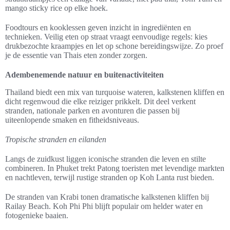
mango sticky rice op elke hoek.
Foodtours en kooklessen geven inzicht in ingrediënten en
technieken. Veilig eten op straat vraagt eenvoudige regels: kies
drukbezochte kraampjes en let op schone bereidingswijze. Zo proef
je de essentie van Thais eten zonder zorgen.
Adembenemende natuur en buitenactiviteiten
Thailand biedt een mix van turquoise wateren, kalkstenen kliffen en
dicht regenwoud die elke reiziger prikkelt. Dit deel verkent
stranden, nationale parken en avonturen die passen bij
uiteenlopende smaken en fitheidsniveaus.
Tropische stranden en eilanden
Langs de zuidkust liggen iconische stranden die leven en stilte
combineren. In Phuket trekt Patong toeristen met levendige markten
en nachtleven, terwijl rustige stranden op Koh Lanta rust bieden.
De stranden van Krabi tonen dramatische kalkstenen kliffen bij
Railay Beach. Koh Phi Phi blijft populair om helder water en
fotogenieke baaien.