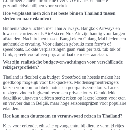
Controleer actuele informatie over COVID-19- en andere
gezondheidsrichtlijnen voor vertrek.
Hoe verplaatst men zich het beste binnen Thailand tussen
steden en naar eilanden?
Binnenlandse vluchten met Thai Airways, Bangkok Airways en
low-cost carriers zoals AirAsia en Nok Air zijn handig voor langere
afstanden. Nachttreinen tussen Bangkok en Chiang Mai bieden een
authentieke ervaring. Voor eilanden gebruikt men ferry’s of
speedboats. Lokale verplaatsingen gaan vaak per taxi, tuk-tuk of
Grab; spreek vooraf een prijs af of laat de meter aanstaan.
Wat zijn realistische budgetverwachtingen voor verschillende
reizigersprofielen?
Thailand is flexibel qua budget. Streetfood en hostels maken het
goedkoop mogelijk voor backpackers. Middensegmentreizigers
kiezen voor comfortabele hotels en georganiseerde tours. Luxe-
reizigers vinden high-end resorts en private tours. Gemiddelde
dagelijkse uitgaven variëren sterk; reken op lagere kosten voor eten
en vervoer dan in België, maar hoge seizoensprijzen voor populaire
eilanden.
Hoe kan men duurzaam en verantwoord reizen in Thailand?
Kies voor erkende, ethische opvangcentra bij dieren: vermijd ritjes