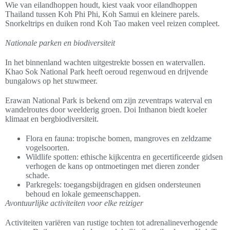
Wie van eilandhoppen houdt, kiest vaak voor eilandhoppen
Thailand tussen Koh Phi Phi, Koh Samui en kleinere parels.
Snorkeltrips en duiken rond Koh Tao maken veel reizen compleet.
Nationale parken en biodiversiteit
In het binnenland wachten uitgestrekte bossen en watervallen.
Khao Sok National Park heeft oeroud regenwoud en drijvende
bungalows op het stuwmeer.
Erawan National Park is bekend om zijn zeventraps waterval en
wandelroutes door weelderig groen. Doi Inthanon biedt koeler
klimaat en bergbiodiversiteit.
Flora en fauna: tropische bomen, mangroves en zeldzame
vogelsoorten.
Wildlife spotten: ethische kijkcentra en gecertificeerde gidsen
verhogen de kans op ontmoetingen met dieren zonder
schade.
Parkregels: toegangsbijdragen en gidsen ondersteunen
behoud en lokale gemeenschappen.
Avontuurlijke activiteiten voor elke reiziger
Activiteiten variëren van rustige tochten tot adrenalineverhogende