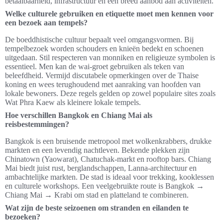
betaalbaarheid, infrastructuur en een breed aanbod aan activiteiten.
Welke culturele gebruiken en etiquette moet men kennen voor
een bezoek aan tempels?
De boeddhistische cultuur bepaalt veel omgangsvormen. Bij
tempelbezoek worden schouders en knieën bedekt en schoenen
uitgedaan. Stil respecteren van monniken en religieuze symbolen is
essentieel. Men kan de wai-groet gebruiken als teken van
beleefdheid. Vermijd discutabele opmerkingen over de Thaise
koning en wees terughoudend met aanraking van hoofden van
lokale bewoners. Deze regels gelden op zowel populaire sites zoals
Wat Phra Kaew als kleinere lokale tempels.
Hoe verschillen Bangkok en Chiang Mai als
reisbestemmingen?
Bangkok is een bruisende metropool met wolkenkrabbers, drukke
markten en een levendig nachtleven. Bekende plekken zijn
Chinatown (Yaowarat), Chatuchak-markt en rooftop bars. Chiang
Mai biedt juist rust, berglandschappen, Lanna-architectuur en
ambachtelijke markten. De stad is ideaal voor trekking, kooklessen
en culturele workshops. Een veelgebruikte route is Bangkok →
Chiang Mai → Krabi om stad en platteland te combineren.
Wat zijn de beste seizoenen om stranden en eilanden te
bezoeken?