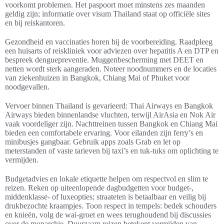
voorkomt problemen. Het paspoort moet minstens zes maanden
geldig zijn; informatie over visum Thailand staat op officiële sites
en bij reiskantoren.
Gezondheid en vaccinaties horen bij de voorbereiding. Raadpleeg
een huisarts of reiskliniek voor adviezen over hepatitis A en DTP en
bespreek denguepreventie. Muggenbescherming met DEET en
netten wordt sterk aangeraden. Noteer noodnummers en de locaties
van ziekenhuizen in Bangkok, Chiang Mai of Phuket voor
noodgevallen.
Vervoer binnen Thailand is gevarieerd: Thai Airways en Bangkok
Airways bieden binnenlandse vluchten, terwijl AirAsia en Nok Air
vaak voordeliger zijn. Nachttreinen tussen Bangkok en Chiang Mai
bieden een comfortabele ervaring. Voor eilanden zijn ferry’s en
minibusjes gangbaar. Gebruik apps zoals Grab en let op
meterstanden of vaste tarieven bij taxi’s en tuk-tuks om oplichting te
vermijden.
Budgetadvies en lokale etiquette helpen om respectvol en slim te
reizen. Reken op uiteenlopende dagbudgetten voor budget-,
middenklasse- of luxeopties; straateten is betaalbaar en veilig bij
drukbezochte kraampjes. Toon respect in tempels: bedek schouders
en knieën, volg de wai-groet en wees terughoudend bij discussies
over de monarchie. Duurzaam reizen betekent vermijden van