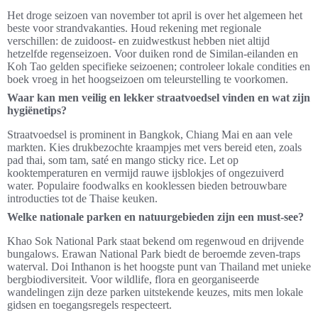
Het droge seizoen van november tot april is over het algemeen het
beste voor strandvakanties. Houd rekening met regionale
verschillen: de zuidoost- en zuidwestkust hebben niet altijd
hetzelfde regenseizoen. Voor duiken rond de Similan-eilanden en
Koh Tao gelden specifieke seizoenen; controleer lokale condities en
boek vroeg in het hoogseizoen om teleurstelling te voorkomen.
Waar kan men veilig en lekker straatvoedsel vinden en wat zijn
hygiënetips?
Straatvoedsel is prominent in Bangkok, Chiang Mai en aan vele
markten. Kies drukbezochte kraampjes met vers bereid eten, zoals
pad thai, som tam, saté en mango sticky rice. Let op
kooktemperaturen en vermijd rauwe ijsblokjes of ongezuiverd
water. Populaire foodwalks en kooklessen bieden betrouwbare
introducties tot de Thaise keuken.
Welke nationale parken en natuurgebieden zijn een must-see?
Khao Sok National Park staat bekend om regenwoud en drijvende
bungalows. Erawan National Park biedt de beroemde zeven-traps
waterval. Doi Inthanon is het hoogste punt van Thailand met unieke
bergbiodiversiteit. Voor wildlife, flora en georganiseerde
wandelingen zijn deze parken uitstekende keuzes, mits men lokale
gidsen en toegangsregels respecteert.