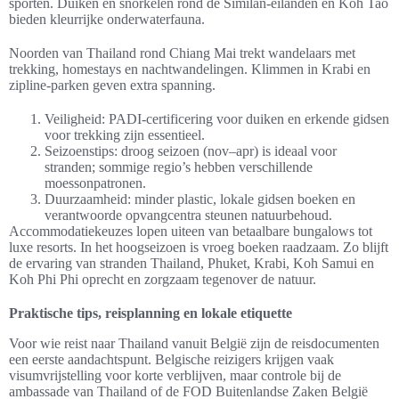
sporten. Duiken en snorkelen rond de Similan-eilanden en Koh Tao
bieden kleurrijke onderwaterfauna.
Noorden van Thailand rond Chiang Mai trekt wandelaars met
trekking, homestays en nachtwandelingen. Klimmen in Krabi en
zipline-parken geven extra spanning.
Veiligheid: PADI-certificering voor duiken en erkende gidsen
voor trekking zijn essentieel.
Seizoenstips: droog seizoen (nov–apr) is ideaal voor
stranden; sommige regio’s hebben verschillende
moessonpatronen.
Duurzaamheid: minder plastic, lokale gidsen boeken en
verantwoorde opvangcentra steunen natuurbehoud.
Accommodatiekeuzes lopen uiteen van betaalbare bungalows tot
luxe resorts. In het hoogseizoen is vroeg boeken raadzaam. Zo blijft
de ervaring van stranden Thailand, Phuket, Krabi, Koh Samui en
Koh Phi Phi oprecht en zorgzaam tegenover de natuur.
Praktische tips, reisplanning en lokale etiquette
Voor wie reist naar Thailand vanuit België zijn de reisdocumenten
een eerste aandachtspunt. Belgische reizigers krijgen vaak
visumvrijstelling voor korte verblijven, maar controle bij de
ambassade van Thailand of de FOD Buitenlandse Zaken België