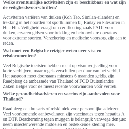
Welke avontuurlijke activiteiten zijn er beschikbaar en wat zijn
de veiligheidsvoorschriften?
Activiteiten variëren van duiken (Koh Tao, Similan-eilanden) en
trekking in het noorden tot sportklimmen bij Railay en kitesurfen in
Hua Hin. Veiligheid vraagt om certificering zoals PADI voor
duiken, ervaren gidsen voor trekking en betrouwbare operators
voor extreme sporten. Verzekering en medische voorzorg zijn aan te
raden.
Wat moet een Belgische reiziger weten over visa en
reisdocumenten?
Veel Belgische toeristen hebben recht op visumvrijstelling voor
korte verblijven, maar regels verschillen per duur van het verblijf.
Het paspoort moet doorgaans minstens 6 maanden geldig zijn.
Raadpleeg de ambassade van Thailand of FOD Buitenlandse
Zaken België voor de meest recente voorwaarden vóór vertrek.
Welke gezondheidsadviezen en vaccins zijn aanbevolen voor
Thailand?
Raadpleeg een huisarts of reiskliniek voor persoonlijke adviezen.
Veel voorkomende aanbevelingen zijn vaccinaties tegen hepatitis A
en DTP. Bescherming tegen muggen is belangrijk vanwege dengue;
neem insectenwerende middelen en bedekkende kleding mee.