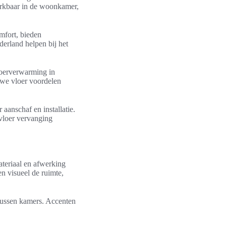
merkbaar in de woonkamer,
mfort, bieden
rland helpen bij het
loerverwarming in
euwe vloer voordelen
 aanschaf en installatie.
 vloer vervanging
ateriaal en afwerking
en visueel de ruimte,
tussen kamers. Accenten