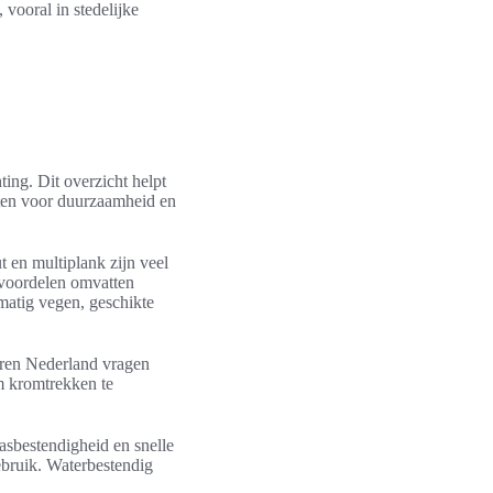
 vooral in stedelijke
ing. Dit overzicht helpt
unten voor duurzaamheid en
 en multiplank zijn veel
r voordelen omvatten
matig vegen, geschikte
oeren Nederland vragen
m kromtrekken te
rasbestendigheid en snelle
ebruik. Waterbestendig