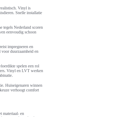
alistisch. Vinyl is
ieren. Snelle installatie
e tegels Nederland scoren
ijven eenvoudig schoon
reist impregneren en
al voor duurzaamheid en
.
loerdikte spelen een rol
iders. Vinyl en LVT werken
binatie.
atie. Huiseigenaren winnen
e keuze verhoogt comfort
t materiaal- en