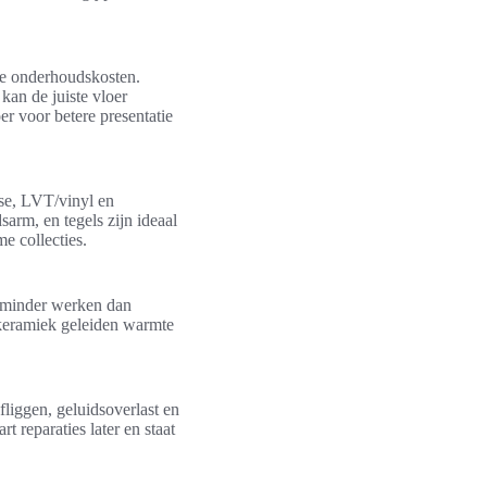
ere onderhoudskosten.
kan de juiste vloer
er voor betere presentatie
sse, LVT/vinyl en
sarm, en tegels zijn ideaal
e collecties.
e minder werken dan
 keramiek geleiden warmte
liggen, geluidsoverlast en
 reparaties later en staat