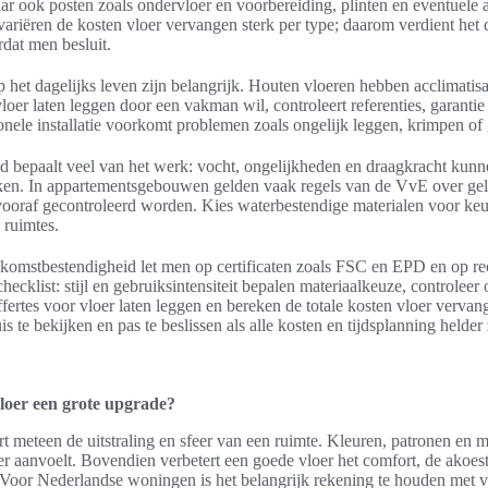
ar ook posten zoals ondervloer en voorbereiding, plinten en eventuele 
riëren de kosten vloer vervangen sterk per type; daarom verdient het
rdat men besluit.
 het dagelijks leven zijn belangrijk. Houten vloeren hebben acclimatisat
oer laten leggen door een vakman wil, controleert referenties, garantie 
onele installatie voorkomt problemen zoals ongelijk leggen, krimpen of 
 bepaalt veel van het werk: vocht, ongelijkheden en draagkracht kunnen
en. In appartementsgebouwen gelden vaak regels van de VvE over gelui
vooraf gecontroleerd worden. Kies waterbestendige materialen voor keu
 ruimtes.
omstbestendigheid let men op certificaten zoals FSC en EPD en op re
hecklist: stijl en gebruiksintensiteit bepalen materiaalkeuze, controleer
ffertes voor vloer laten leggen en bereken de totale kosten vloer vervang
 te bekijken en pas te beslissen als alle kosten en tijdsplanning helder 
loer een grote upgrade?
t meteen de uitstraling en sfeer van een ruimte. Kleuren, patronen en m
er aanvoelt. Bovendien verbetert een goede vloer het comfort, de akoes
Voor Nederlandse woningen is het belangrijk rekening te houden met 