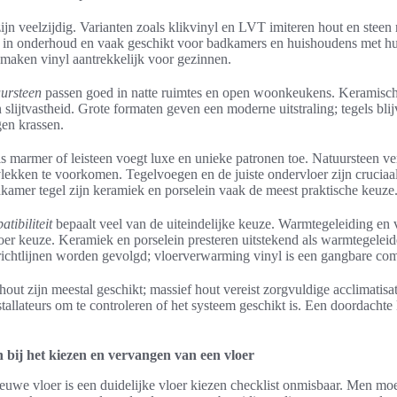
jn veelzijdig. Varianten zoals klikvinyl en LVT imiteren hout en steen re
 in onderhoud en vaak geschikt voor badkamers en huishoudens met huisd
maken vinyl aantrekkelijk voor gezinnen.
uursteen
passen goed in natte ruimtes en open woonkeukens. Keramisch
slijtvastheid. Grote formaten geven een moderne uitstraling; tegels bl
gen krassen.
ls marmer of leisteen voegt luxe en unieke patronen toe. Natuursteen ve
ekken te voorkomen. Tegelvoegen en de juiste ondervloer zijn crucia
kamer tegel zijn keramiek en porselein vaak de meest praktische keuze
ibiliteit
bepaalt veel van de uiteindelijke keuze. Warmtegeleiding en v
oer keuze. Keramiek en porselein presteren uitstekend als warmtegele
ichtlijnen worden gevolgd; vloerverwarming vinyl is een gangbare com
out zijn meestal geschikt; massief hout vereist zorgvuldige acclimatis
stallateurs om te controleren of het systeem geschikt is. Een doordacht
 bij het kiezen en vervangen van een vloer
euwe vloer is een duidelijke vloer kiezen checklist onmisbaar. Men moe