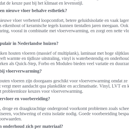
 de keuze past bij het klimaat en levensstijl.
en nieuwe vloer behalve esthetiek?
nieuwe vloer verbeterd loopcomfort, betere geluidsisolatie en vaak lag
 eikenhout of keramische tegels kunnen tientallen jaren meegaan. Ook 
ring, vooral in combinatie met vloerverwarming, en zorgt een nette vlo
opulair in Nederlandse huizen?
iken houten vloeren (massief of multiplank), laminaat met hoge slijtkla
eft warmte en tijdloze uitstraling, vinyl is waterbestendig en onderhoud
rken als Quick-Step, Forbo en Moduleo bieden veel variatie en duurzam
 bij vloerverwarming?
houten vloeren zijn doorgaans geschikt voor vloerverwarming omdat z
t vergt meer aandacht qua plankdikte en acclimatisatie. Vinyl, LVT en
st probleemloze keuzes voor vloerverwarming.
dervloer en voorbereiding?
e, droge en draagkrachtige ondergrond voorkomt problemen zoals scheef
seren, vochtwering of extra isolatie nodig. Goede voorbereiding bespaart
voorwaarden.
n onderhoud zich per materiaal?