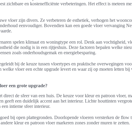
est zichtbare en kostenefficiënte verbeteringen. Het effect is meteen 
we vloer zijn divers. Ze verbeteren de esthetiek, verhogen het woonco
derhoud eenvoudiger. Bovendien kan een goede vloer vervanging Nede
aarde.
naren spelen klimaat en woningtype een rol. Denk aan vochtigheid, v
astheid die nodig is in een rijtjeshuis. Deze factoren bepalen welke ni
 wensen zoals onderhoudsgemak en energiebesparing.
begeleidt bij de keuze tussen vloertypes en praktische overwegingen voor
in welke vloer een echte upgrade levert en waar zij op moeten letten bij
loer een grote upgrade?
 direct de sfeer van een huis. De keuze voor kleur en patroon vloer, m
en geeft een duidelijk accent aan het interieur. Lichte houttinten vergrot
en intieme sfeer interieur.
goed bij open plattegronden. Doorlopende vloeren versterken de flow 
n andere kleur en patroon vloer markeren zones zonder muren te zetten.