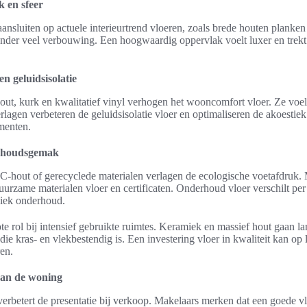
k en sfeer
 aansluiten op actuele interieurtrend vloeren, zoals brede houten planken
onder veel verbouwing. Een hoogwaardig oppervlak voelt luxer en trekt
 geluidsisolatie
hout, kurk en kwalitatief vinyl verhogen het wooncomfort vloer. Ze v
agen verbeteren de geluidsisolatie vloer en optimaliseren de akoestiek
ementen.
rhoudsgemak
hout of gerecyclede materialen verlagen de ecologische voetafdruk. 
urzame materialen vloer en certificaten. Onderhoud vloer verschilt per 
diek onderhoud.
rote rol bij intensief gebruikte ruimtes. Keramiek en massief hout gaan 
die kras- en vlekbestendig is. Een investering vloer in kwaliteit kan op 
en.
an de woning
verbetert de presentatie bij verkoop. Makelaars merken dat een goede 