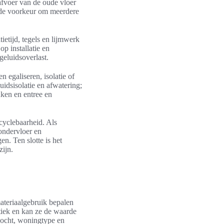
afvoer van de oude vloer
 de voorkeur om meerdere
ietijd, tegels en lijmwerk
op installatie en
geluidsoverlast.
 egaliseren, isolatie of
dsisolatie en afwatering;
ken en entree en
cyclebaarheid. Als
 ondervloer en
en. Ten slotte is het
zijn.
ateriaalgebruik bepalen
tiek en kan ze de waarde
vocht, woningtype en