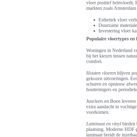
vloer positief beïnvloedt.
markten zoals Amsterdam 
Esthetiek vloer verh
Duurzame materialen
Investering vloer ka
Populaire vloertypes e
Woningen in Nederland vra
bij het kiezen tussen natu
comfort.
Houten vloeren
blijven po
gekozen uitvoeringen. Een 
schuren en opnieuw afwerk
houtreinigers en periodie
Junckers en Boen leveren 
extra aandacht in vochtig
voorkomen.
Laminaat en vinyl
bieden b
plaatsing. Moderne HDF-pl
laminaat breidt de inzetbaa