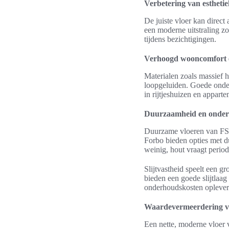
Verbetering van esthetie
De juiste vloer kan direct
een moderne uitstraling z
tijdens bezichtigingen.
Verhoogd wooncomfort en
Materialen zoals massief 
loopgeluiden. Goede onderl
in rijtjeshuizen en appart
Duurzaamheid en onde
Duurzame vloeren van FSC-
Forbo bieden opties met du
weinig, hout vraagt perio
Slijtvastheid speelt een g
bieden een goede slijtlaag 
onderhoudskosten oplever
Waardevermeerdering v
Een nette, moderne vloer 