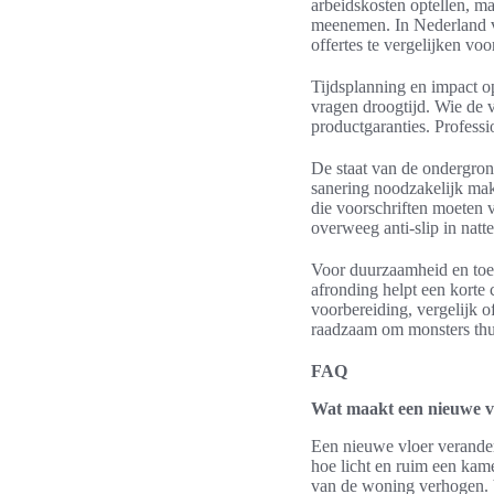
arbeidskosten optellen, ma
meenemen. In Nederland va
offertes te vergelijken voo
Tijdsplanning en impact op
vragen droogtijd. Wie de vl
productgaranties. Professi
De staat van de ondergrond
sanering noodzakelijk mak
die voorschriften moeten 
overweeg anti-slip in natte
Voor duurzaamheid en toek
afronding helpt een korte c
voorbereiding, vergelijk o
raadzaam om monsters thuis
FAQ
Wat maakt een nieuwe v
Een nieuwe vloer verander
hoe licht en ruim een kam
van de woning verhogen. 