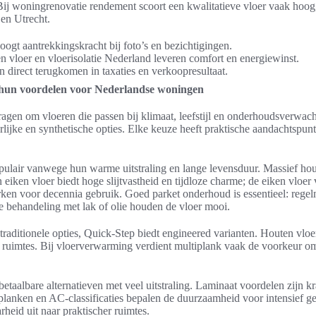
 Bij woningrenovatie rendement scoort een kwalitatieve vloer vaak hoog,
en Utrecht.
oogt aantrekkingskracht bij foto’s en bezichtigingen.
 vloer en vloerisolatie Nederland leveren comfort en energiewinst.
n direct terugkomen in taxaties en verkoopresultaat.
n hun voordelen voor Nederlandse woningen
gen om vloeren die passen bij klimaat, leefstijl en onderhoudsverwacht
urlijke en synthetische opties. Elke keuze heeft praktische aandachtsp
pulair vanwege hun warme uitstraling en lange levensduur. Massief hout
eiken vloer biedt hoge slijtvastheid en tijdloze charme; de eiken vloe
en voor decennia gebruik. Goed parket onderhoud is essentieel: regel
ke behandeling met lak of olie houden de vloer mooi.
traditionele opties, Quick-Step biedt engineered varianten. Houten vl
e ruimtes. Bij vloerverwarming verdient multiplank vaak de voorkeur o
etaalbare alternatieven met veel uitstraling. Laminaat voordelen zijn k
anken en AC-classificaties bepalen de duurzaamheid voor intensief g
rheid uit naar praktischer ruimtes.