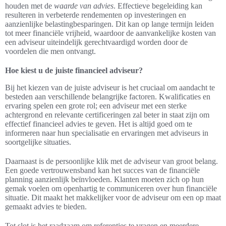
houden met de
waarde van advies
. Effectieve begeleiding kan
resulteren in verbeterde rendementen op investeringen en
aanzienlijke belastingbesparingen. Dit kan op lange termijn leiden
tot meer financiële vrijheid, waardoor de aanvankelijke kosten van
een adviseur uiteindelijk gerechtvaardigd worden door de
voordelen die men ontvangt.
Hoe kiest u de juiste financieel adviseur?
Bij het kiezen van de juiste adviseur is het cruciaal om aandacht te
besteden aan verschillende belangrijke factoren. Kwalificaties en
ervaring spelen een grote rol; een adviseur met een sterke
achtergrond en relevante certificeringen zal beter in staat zijn om
effectief financieel advies te geven. Het is altijd goed om te
informeren naar hun specialisatie en ervaringen met adviseurs in
soortgelijke situaties.
Daarnaast is de persoonlijke klik met de adviseur van groot belang.
Een goede vertrouwensband kan het succes van de financiële
planning aanzienlijk beïnvloeden. Klanten moeten zich op hun
gemak voelen om openhartig te communiceren over hun financiële
situatie. Dit maakt het makkelijker voor de adviseur om een op maat
gemaakt advies te bieden.
Tot slot is het raadzaam om referenties te vragen en meerdere