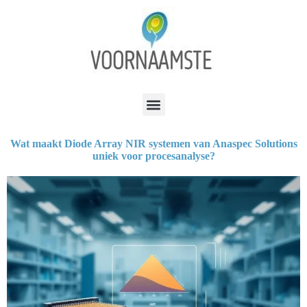
Wat maakt Diode Array NIR systemen van Anaspec Solutions
uniek voor procesanalyse?