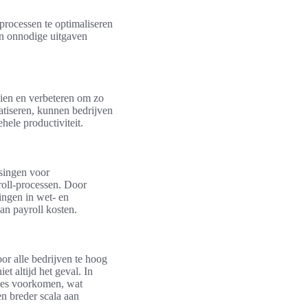
processen te optimaliseren
en onnodige uitgaven
zien en verbeteren om zo
atiseren, kunnen bedrijven
ehele productiviteit.
ssingen voor
roll-processen. Door
ingen in wet- en
van payroll kosten.
or alle bedrijven te hoog
t altijd het geval. In
ties voorkomen, wat
en breder scala aan