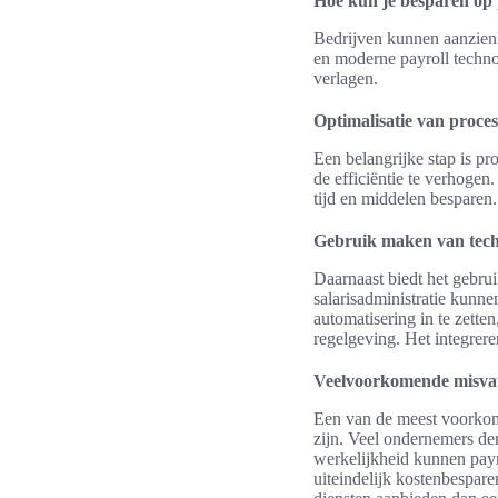
Hoe kun je besparen op 
Bedrijven kunnen aanzienli
en moderne payroll techno
verlagen.
Optimalisatie van proce
Een belangrijke stap is pr
de efficiëntie te verhogen
tijd en middelen besparen. 
Gebruik maken van tech
Daarnaast biedt het gebru
salarisadministratie kunne
automatisering in te zette
regelgeving. Het integrere
Veelvoorkomende misvatt
Een van de meest voorkomen
zijn. Veel ondernemers den
werkelijkheid kunnen payro
uiteindelijk kostenbespare