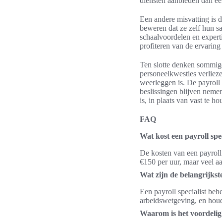
diensten aanbieden dan een
Een andere misvatting is d
beweren dat ze zelf hun s
schaalvoordelen en experti
profiteren van de ervaring
Ten slotte denken sommigen
personeelkwesties verliez
weerleggen is. De payroll s
beslissingen blijven nemen
is, in plaats van vast te 
FAQ
Wat kost een payroll spe
De kosten van een payroll 
€150 per uur, maar veel 
Wat zijn de belangrijkste
Een payroll specialist beh
arbeidswetgeving, en houd
Waarom is het voordelig 