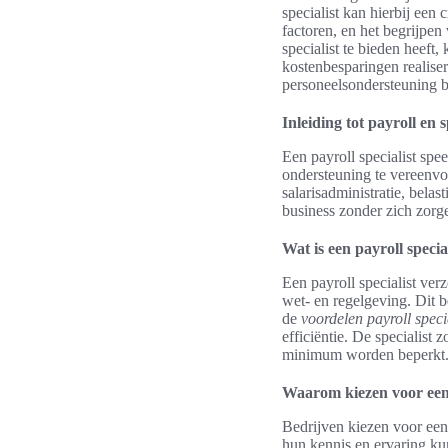
specialist kan hierbij een 
factoren, en het begrijpen
specialist te bieden heeft
kostenbesparingen realisere
personeelsondersteuning 
Inleiding tot payroll en s
Een payroll specialist spe
ondersteuning te vereenv
salarisadministratie, bela
business zonder zich zorge
Wat is een payroll specia
Een payroll specialist ver
wet- en regelgeving. Dit b
de
voordelen payroll speci
efficiëntie. De specialist 
minimum worden beperkt
Waarom kiezen voor een 
Bedrijven kiezen voor een 
hun kennis en ervaring kun