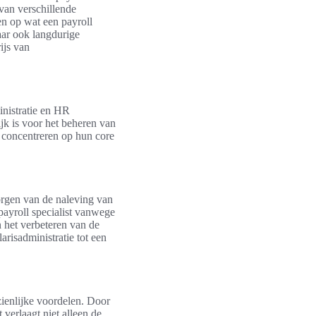
 van verschillende
en op wat een payroll
maar ook langdurige
ijs van
inistratie en HR
k is voor het beheren van
n concentreren op hun core
borgen van de naleving van
 payroll specialist vanwege
 het verbeteren van de
arisadministratie tot een
zienlijke voordelen. Door
verlaagt niet alleen de