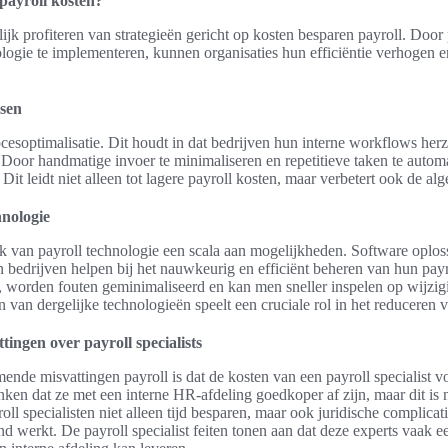
payroll kosten?
jk profiteren van strategieën gericht op kosten besparen payroll. Door 
logie te implementeren, kunnen organisaties hun efficiëntie verhogen 
ssen
ocesoptimalisatie. Dit houdt in dat bedrijven hun interne workflows her
. Door handmatige invoer te minimaliseren en repetitieve taken te autom
Dit leidt niet alleen tot lagere payroll kosten, maar verbetert ook de alg
nologie
ik van payroll technologie een scala aan mogelijkheden. Software oplo
n bedrijven helpen bij het nauwkeurig en efficiënt beheren van hun pay
n, worden fouten geminimaliseerd en kan men sneller inspelen op wijzig
n van dergelijke technologieën speelt een cruciale rol in het reduceren 
ingen over payroll specialists
de misvattingen payroll is dat de kosten van een payroll specialist vo
ken dat ze met een interne HR-afdeling goedkoper af zijn, maar dit is nie
ll specialisten niet alleen tijd besparen, maar ook juridische complica
nd werkt. De payroll specialist feiten tonen aan dat deze experts vaak e