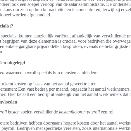
ndeert ook een soepel verloop van de salarisadministratie. De onderste
de kans om zich op hun kernactiviteiten te concentreren, terwijl zij er z
ioneel worden afgehandeld.
ialist?
specialist kunnen aanzienlijk variëren, afhankelijk van verschillende
pr
t begrijpen van deze elementen is cruciaal voor bedrijven die overwegen 
en enkele gangbare prijsmodellen besproken, evenals de belangrijkste fa
n.
len uitgelegd
len
waarmee payroll specials hun diensten aanbieden:
l rekent kosten op basis van het aantal gewerkte uren.
ementen: Een vast bedrag per maand, ongeacht het aantal werknemers.
r: Hier betaalt een bedrijf afhankelijk van het aantal werknemers dat o
ïnvloeden
roll kosten
spelen verschillende
kostenfactoren payroll
een rol:
tere bedrijven hebben doorgaans hogere kosten door het aantal werkn
 payroll: Bedrijven met specifieke vereisten, zoals internationale wer