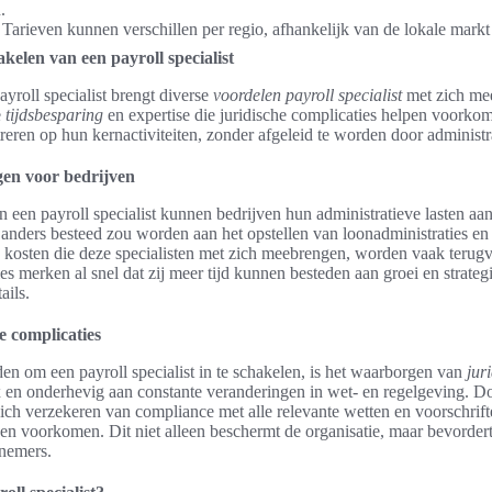
.
 Tarieven kunnen verschillen per regio, afhankelijk van de lokale markt
kelen van een payroll specialist
yroll specialist brengt diverse
voordelen payroll specialist
met zich me
e
tijdsbesparing
en expertise die juridische complicaties helpen voorkome
treren op hun kernactiviteiten, zonder afgeleid te worden door administr
gen voor bedrijven
een payroll specialist kunnen bedrijven hun administratieve lasten aan
anders besteed zou worden aan het opstellen van loonadministraties en
kosten die deze specialisten met zich meebrengen, worden vaak terugv
es merken al snel dat zij meer tijd kunnen besteden aan groei en strategi
ails.
e complicaties
en om een payroll specialist in te schakelen, is het waarborgen van
jur
 en onderhevig aan constante veranderingen in wet- en regelgeving. Door
zich verzekeren van compliance met alle relevante wetten en voorschrift
n voorkomen. Dit niet alleen beschermt de organisatie, maar bevordert
nemers.