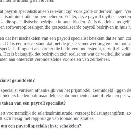
 interne afdeling kan leveren.
at payroll specialists alleen relevant zijn voor grote ondernemingen. Vee
alarisadministratie kunnen beheren. Echter, deze payroll mythes negere
se die specialistische bedrijven kunnen bieden. Zelfs de kleinst mogeli
 en softwareoplossingen die gespecialiseerde payroll bedrijven in huis 
 dat het inschakelen van een payroll specialist betekent dat ze hun co
en. Dit is een misverstand dat met de juiste samenwerking en communic
pecialist fungeert als partner die bedrijven ondersteunt, terwijl zij zelf 
. Het is belangrijk dat bedrijven zich realiseren wat de werkelijke waar
houden aan onterecht veronderstelde voordelen van zelfbeheer.
cialist gemiddeld?
specialist variëren afhankelijk van het prijsmodel. Gemiddeld liggen d
aanbieders bieden ook maandelijkse abonnementen aan of rekenen per 
 taken van een payroll specialist?
eert voornamelijk de salarisadministratie, verzorgt belastingaangiften, 
t zich bezig met rapportage van loonadministraties.
om een payroll specialist in te schakelen?