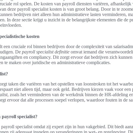
cruciale rol spelen. De kosten van payroll diensten variëren, afhankelijk
 van deze payroll specialist kosten is van groot belang. Door in te zoom
, kunnen bedrijven niet alleen hun administratieve lasten verminderen, 
n. In deze sectie krijgt u inzicht in de belangrijkste elementen die de pr
beïnvloeden.
pecialistische kosten
elt een cruciale rol binnen bedrijven door de complexiteit van salarisadm
oudigen. De
payroll specialist definitie
omvat iemand die verantwoordelij
stingaangiften en compliancy. Dit zorgt ervoor dat bedrijven zich kunne
n te maken over juridische en administratieve complicaties.
list?
zorgt taken die variëren van het opstellen van loonstroken tot het waar
espaart niet alleen tijd, maar ook geld. Bedrijven kiezen vaak voor een
alist
, zoals het verminderen van de werkdruk binnen de HR-afdeling en
zorgt ervoor dat alle processen soepel verlopen, waardoor fouten in de sal
.
payroll specialist?
payroll specialist omdat zij expert zijn in hun vakgebied. Dit biedt aan
nen zij adequaat inspelen op veranderingen in wet- en regelgeving. Dit 