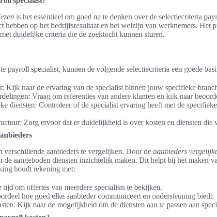
oll specialist?
iezen
is het essentieel om goed na te denken over de selectiecriteria payr
t hebben op het bedrijfsresultaat en het welzijn van werknemers. Het p
 met duidelijke criteria die de zoektocht kunnen sturen.
ste payroll specialist, kunnen de volgende selectiecriteria een goede bas
r: Kijk naar de ervaring van de specialist binnen jouw specifieke branc
rdelingen: Vraag om referenties van andere klanten en kijk naar beoord
eke diensten: Controleer of de specialist ervaring heeft met de specifiek
ructuur: Zorg ervoor dat er duidelijkheid is over kosten en diensten die
aanbieders
m verschillende aanbieders te vergelijken. Door de
aanbieders vergelijk
 van de aangeboden diensten inzichtelijk maken. Dit helpt bij het maken
king houdt rekening met:
tijd om offertes van meerdere specialists te bekijken.
ordeel hoe goed elke aanbieder communiceert en ondersteuning biedt.
ensten: Kijk naar de mogelijkheid om de diensten aan te passen aan spec