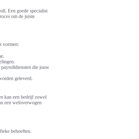
oll. Een goede specialist
roces om de juiste
is vormen:
he.
elingen.
e payrolldiensten die jouw
 worden geleverd.
en
kan een bedrijf zowel
 van een weloverwogen
ifieke behoeften.