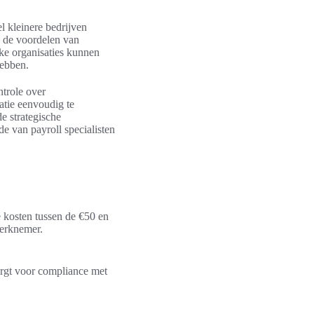
l kleinere bedrijven
n de voordelen van
jke organisaties kunnen
hebben.
ntrole over
atie eenvoudig te
de strategische
de van payroll specialisten
e kosten tussen de €50 en
werknemer.
zorgt voor compliance met