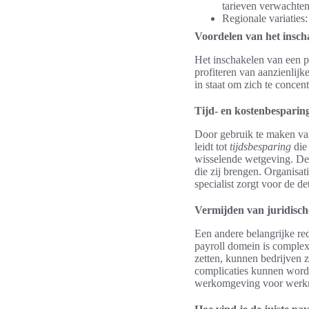
tarieven verwachten
Regionale variaties:
Voordelen van het inscha
Het inschakelen van een pa
profiteren van aanzienlijk
in staat om zich te concen
Tijd- en kostenbesparin
Door gebruik te maken van 
leidt tot
tijdsbesparing
die 
wisselende wetgeving. De 
die zij brengen. Organisati
specialist zorgt voor de det
Vermijden van juridisch
Een andere belangrijke red
payroll domein is complex
zetten, kunnen bedrijven 
complicaties kunnen worde
werkomgeving voor werk