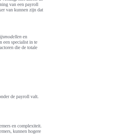
uning van een payroll
eker van kunnen zijn dat
ijsmodellen
en
een specialist in te
ctoren die de totale
nder de payroll valt.
emers en complexiteit.
knemers, kunnen hogere