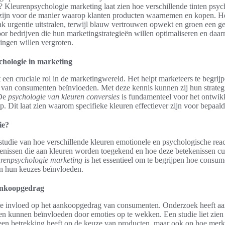
? Kleurenpsychologie marketing laat zien hoe verschillende tinten psyc
zijn voor de manier waarop klanten producten waarnemen en kopen. Het 
k urgentie uitstralen, terwijl blauw vertrouwen opwekt en groen een ge
voor bedrijven die hun marketingstrategieën willen optimaliseren en daa
ingen willen vergroten.
chologie in marketing
een cruciale rol in de marketingwereld. Het helpt marketeers te begrij
 van consumenten beïnvloeden. Met deze kennis kunnen zij hun strateg
 De
psychologie van kleuren conversies
is fundamenteel voor het ontwik
p. Dit laat zien waarom specifieke kleuren effectiever zijn voor bepaal
ie?
studie van hoe verschillende kleuren emotionele en psychologische rea
ekenissen die aan kleuren worden toegekend en hoe deze betekenissen c
urenpsychologie marketing
is het essentieel om te begrijpen hoe cons
 hun keuzes beïnvloeden.
aankoopgedrag
te invloed op het aankoopgedrag van consumenten. Onderzoek heeft aa
en kunnen beïnvloeden door emoties op te wekken. Een studie liet zien
leen betrekking heeft op de keuze van producten, maar ook op hoe m