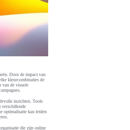
gieën. Door de impact van
elke kleurcombinaties de
n van de visuele
gcampagnes.
evolle inzichten. Tools
j verschillende
te optimalisatie kan leiden
eren.
rganisatie die zijn online