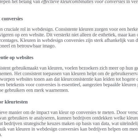
repen het belang van
effectieve kleurcombinaties voor conversies
in ver
 conversies
en cruciale rol in webdesign. Consistente kleuren zorgen voor een herken
avigeren op een website. Dit versterkt niet alleen de esthetiek, maar kan
entages. Kleuren in webdesign conversies zijn sterk afhankelijk van de
ioneel en betrouwbaar imago.
ntie op websites
stent gebruikmaakt van kleuren, voelen bezoekers zich meer op hun ge
nemen. Het consistent toepassen van kleuren helpt om de gebruikerserva
orpen websites tonen aan dat kleurconsistentie kan leiden tot hogere 
n betekenis voor conversies is essentieel, aangezien bepaalde kleuren
oe gebruikers een merk waarnemen.
r kleurtesten
tieve manier om de impact van kleur op conversies te meten. Door versc
 van gebruikers te analyseren, kunnen bedrijven ontdekken welke kleuren
at bedrijven strategische keuzes maken op basis van data, wat uiteindelij
bruik van kleuren in webdesign conversies kan bedrijven helpen om mee
n.