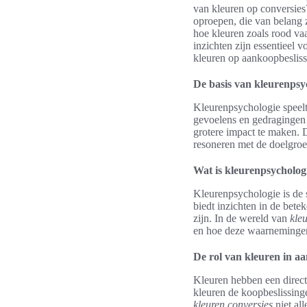
van kleuren op conversies
oproepen, die van belang 
hoe kleuren zoals rood vaa
inzichten zijn essentieel 
kleuren op aankoopbesliss
De basis van kleurenpsy
Kleurenpsychologie speelt 
gevoelens en gedragingen
grotere impact te maken.
resoneren met de doelgroe
Wat is kleurenpsycholog
Kleurenpsychologie is de 
biedt inzichten in de bet
zijn. In de wereld van
kle
en hoe deze waarnemingen
De rol van kleuren in 
Kleuren hebben een direc
kleuren de koopbeslissing
kleuren conversies
niet al