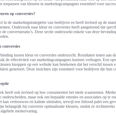
en toepassen van kleuren in marketingcampagnes essentieel voor succes
euren op conversies?
 rol in de marketingstrategieën van bedrijven en heeft invloed op de m
emen. Onderzoek naar kleur en conversies heeft aangetoond dat specifi
 de conversieratio’s. Deze sectie onderzoekt enkele van deze bevindi
oeden.
 conversies
binding tussen kleur en conversies onderzocht. Resultaten tonen aan dat
uik de effectiviteit van marketingcampagnes kunnen verhogen. Een opva
kleuren knoppen op een website kan betekenen dat het verschil tussen 
ken genereert. Deze inzichten zijn essentieel voor bedrijven die hun c
eptie
rk heeft ook invloed op hoe consumenten het merk waarnemen. Merken
e onderscheiden, maar ook om bepaalde emoties en associaties op te ro
 kan vertrouwen en kalmte uitstralen, terwijl een felrood palet een gev
jn belangrijk bij conversie optimalisatie kleuren, omdat ze rechtstreeks
algehele merkervaring.