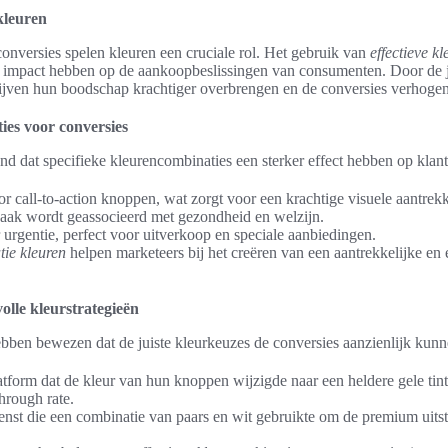
kleuren
conversies spelen kleuren een cruciale rol. Het gebruik van
effectieve k
 impact hebben op de aankoopbeslissingen van consumenten. Door de ju
rijven hun boodschap krachtiger overbrengen en de conversies verhogen
ies voor conversies
d dat specifieke kleurencombinaties een sterker effect hebben op klant
r call-to-action knoppen, wat zorgt voor een krachtige visuele aantrek
aak wordt geassocieerd met gezondheid en welzijn.
urgentie, perfect voor uitverkoop en speciale aanbiedingen.
tie kleuren
helpen marketeers bij het creëren van een aantrekkelijke en 
olle kleurstrategieën
ebben bewezen dat de juiste kleurkeuzes de conversies aanzienlijk kun
form dat de kleur van hun knoppen wijzigde naar een heldere gele tint,
through rate.
st die een combinatie van paars en wit gebruikte om de premium uitst