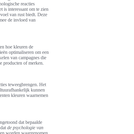
hologische reacties
is interessant om te zien
voel van rust biedt. Deze
rmee de invloed van
pen hoe kleuren de
ieën optimaliseren om een
kelen van campagnes die
de producten of merken.
cties teweegbrengen. Het
ultuurafhankelijk kunnen
umenten kleuren waarnemen
ngetoond dat bepaalde
 dat
de psychologie van
erken worden waargenomen.