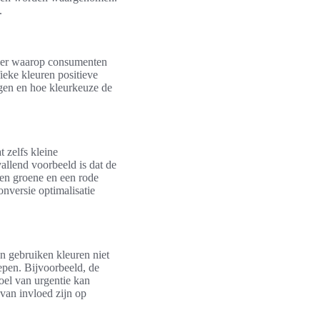
.
anier waarop consumenten
eke kleuren positieve
ngen en hoe kleurkeuze de
 zelfs kleine
llend voorbeeld is dat de
een groene en een rode
onversie optimalisatie
 gebruiken kleuren niet
epen. Bijvoorbeeld, de
oel van urgentie kan
 van invloed zijn op