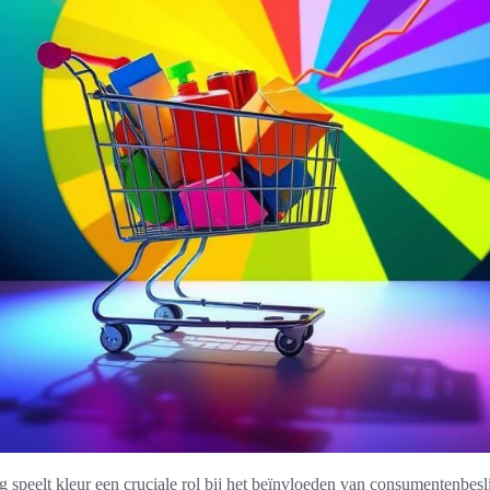
 speelt kleur een cruciale rol bij het beïnvloeden van consumentenbesl