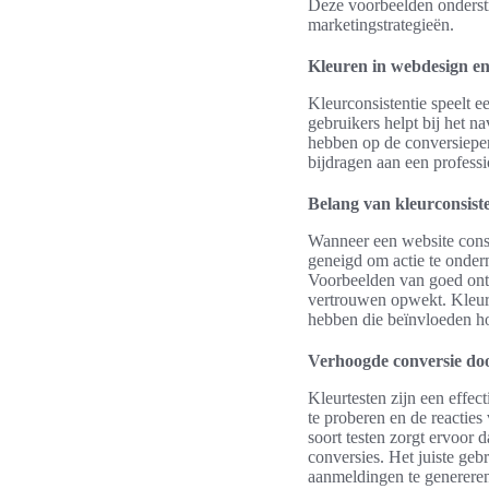
Deze voorbeelden onderst
marketingstrategieën.
Kleuren in webdesign en
Kleurconsistentie speelt e
gebruikers helpt bij het n
hebben op de conversieperc
bijdragen aan een profess
Belang van kleurconsiste
Wanneer een website consi
geneigd om actie te onder
Voorbeelden van goed ontw
vertrouwen opwekt. Kleure
hebben die beïnvloeden h
Verhoogde conversie doo
Kleurtesten zijn een effec
te proberen en de reacties
soort testen zorgt ervoor d
conversies. Het juiste ge
aanmeldingen te generere