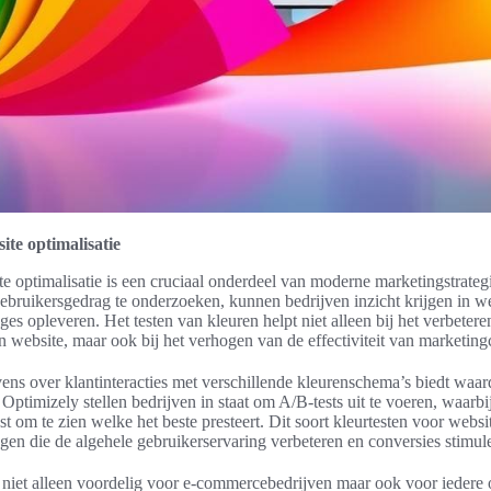
ite optimalisatie
te optimalisatie is een cruciaal onderdeel van moderne marketingstrate
gebruikersgedrag te onderzoeken, kunnen bedrijven inzicht krijgen in w
es opleveren. Het testen van kleuren helpt niet alleen bij het verbetere
n website, maar ook bij het verhogen van de effectiviteit van marketin
ns over klantinteracties met verschillende kleurenschema’s biedt waard
ptimizely stellen bedrijven in staat om A/B-tests uit te voeren, waarbi
st om te zien welke het beste presteert. Dit soort kleurtesten voor websi
ngen die de algehele gebruikerservaring verbeteren en conversies stimul
n niet alleen voordelig voor e-commercebedrijven maar ook voor iedere o