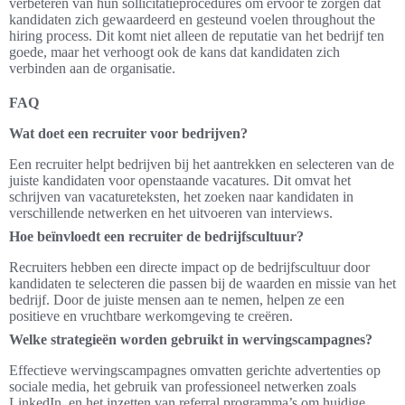
verbeteren van hun sollicitatieprocedures om ervoor te zorgen dat
kandidaten zich gewaardeerd en gesteund voelen throughout the
hiring process. Dit komt niet alleen de reputatie van het bedrijf ten
goede, maar het verhoogt ook de kans dat kandidaten zich
verbinden aan de organisatie.
FAQ
Wat doet een recruiter voor bedrijven?
Een recruiter helpt bedrijven bij het aantrekken en selecteren van de
juiste kandidaten voor openstaande vacatures. Dit omvat het
schrijven van vacatureteksten, het zoeken naar kandidaten in
verschillende netwerken en het uitvoeren van interviews.
Hoe beïnvloedt een recruiter de bedrijfscultuur?
Recruiters hebben een directe impact op de bedrijfscultuur door
kandidaten te selecteren die passen bij de waarden en missie van het
bedrijf. Door de juiste mensen aan te nemen, helpen ze een
positieve en vruchtbare werkomgeving te creëren.
Welke strategieën worden gebruikt in wervingscampagnes?
Effectieve wervingscampagnes omvatten gerichte advertenties op
sociale media, het gebruik van professioneel netwerken zoals
LinkedIn, en het inzetten van referral programma’s om huidige