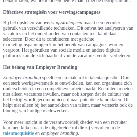
benadrukken, wat leidt tot een betere match met de bedrijfscultuur.
Effectieve strategieën voor wervingscampagnes
Bij het opstellen van
wervingsstrategieën
maakt een recruiter
gebruik van verschillende technieken. Dit omvat het analyseren van
vacatures en het onderhouden van contacten met kandidaat-
selectoren. Door dit te combineren met gerichte
marketinginspanningen kan het bereik van campagnes worden
vergroot. Het gebruiken van sociale media en andere digitale
platforms kan de zichtbaarheid van de vacatures verder verbeteren.
Het belang van Employer Branding
Employer branding
speelt een cruciale rol in talentacquisitie. Door
een sterk werkgeversmerk te ontwikkelen, kan een organisatie zich
onderscheiden in een competitieve arbeidsmarkt. Recruiters moeten
niet alleen vacatures invullen, maar ook zorgen dat de cultuur van
het bedrijf wordt gecommuniceerd naar potentiële kandidaten. Dit
helpt niet alleen bij het aantrekken van talent, maar versterkt ook de
binding van huidige medewerkers.
Voor meer inzicht in de verantwoordelijkheden van een recruiter
kan men kijken naar de uitgebreide rol die zij vervullen in de
talentacquisitie
en
employer branding
.