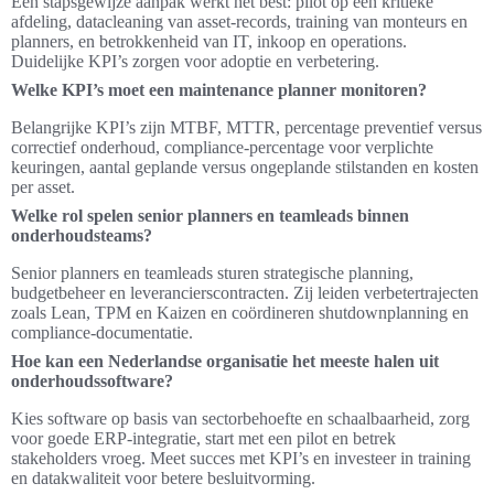
Een stapsgewijze aanpak werkt het best: pilot op een kritieke
afdeling, datacleaning van asset‑records, training van monteurs en
planners, en betrokkenheid van IT, inkoop en operations.
Duidelijke KPI’s zorgen voor adoptie en verbetering.
Welke KPI’s moet een maintenance planner monitoren?
Belangrijke KPI’s zijn MTBF, MTTR, percentage preventief versus
correctief onderhoud, compliance‑percentage voor verplichte
keuringen, aantal geplande versus ongeplande stilstanden en kosten
per asset.
Welke rol spelen senior planners en teamleads binnen
onderhoudsteams?
Senior planners en teamleads sturen strategische planning,
budgetbeheer en leverancierscontracten. Zij leiden verbetertrajecten
zoals Lean, TPM en Kaizen en coördineren shutdownplanning en
compliance‑documentatie.
Hoe kan een Nederlandse organisatie het meeste halen uit
onderhoudssoftware?
Kies software op basis van sectorbehoefte en schaalbaarheid, zorg
voor goede ERP‑integratie, start met een pilot en betrek
stakeholders vroeg. Meet succes met KPI’s en investeer in training
en datakwaliteit voor betere besluitvorming.