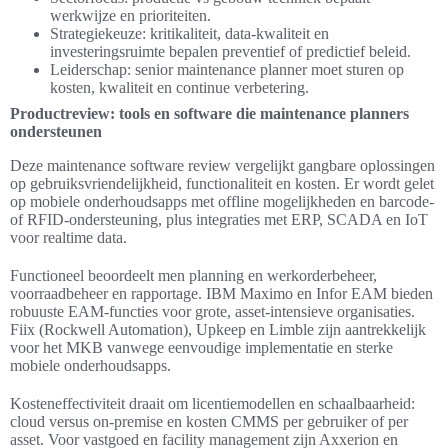
werkwijze en prioriteiten.
Strategiekeuze: kritikaliteit, data-kwaliteit en
investeringsruimte bepalen preventief of predictief beleid.
Leiderschap: senior maintenance planner moet sturen op
kosten, kwaliteit en continue verbetering.
Productreview: tools en software die maintenance planners
ondersteunen
Deze maintenance software review vergelijkt gangbare oplossingen
op gebruiksvriendelijkheid, functionaliteit en kosten. Er wordt gelet
op mobiele onderhoudsapps met offline mogelijkheden en barcode‑
of RFID‑ondersteuning, plus integraties met ERP, SCADA en IoT
voor realtime data.
Functioneel beoordeelt men planning en werkorderbeheer,
voorraadbeheer en rapportage. IBM Maximo en Infor EAM bieden
robuuste EAM‑functies voor grote, asset‑intensieve organisaties.
Fiix (Rockwell Automation), Upkeep en Limble zijn aantrekkelijk
voor het MKB vanwege eenvoudige implementatie en sterke
mobiele onderhoudsapps.
Kosteneffectiviteit draait om licentiemodellen en schaalbaarheid:
cloud versus on‑premise en kosten CMMS per gebruiker of per
asset. Voor vastgoed en facility management zijn Axxerion en