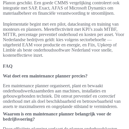
Planon geschikt. Een goede CMMS vergelijking controleert ook
integratie met SAP, Exact, AFAS of Microsoft Dynamics om
materiaalbeheer en financiële verantwoording te stroomlijnen.
Implementatie begint met een pilot, datacleaning en training van
monteurs en planners. Meeteffectiviteit met KPI’s zoals MTBF,
MTTR, percentage preventief onderhoud en kosten per asset. Voor
Nederlandse bedrijven geldt: kies volgens sectorbehoefte —
uitgebreid EAM voor productie en energie, en Fiix, Upkeep of
Limble als beste onderhoudssoftware Nederland voor snelle,
kosteneffectieve inzet.
FAQ
Wat doet een maintenance planner precies?
Een maintenance planner organiseert, plant en bewaakt
onderhoudswerkzaamheden aan machines, installaties en
gebouwgebonden techniek. Dit omvat preventief en correctief
onderhoud met als doel beschikbaarheid en betrouwbaarheid van
assets te maximaliseren en ongeplande stilstand te verminderen.
Waarom is een maintenance planner belangrijk voor de
bedrijfsvoering?
Door efficiënte planning verlaagt de planner onderhoudskosten,