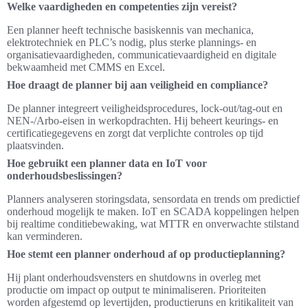
Welke vaardigheden en competenties zijn vereist?
Een planner heeft technische basiskennis van mechanica,
elektrotechniek en PLC’s nodig, plus sterke plannings‑ en
organisatievaardigheden, communicatievaardigheid en digitale
bekwaamheid met CMMS en Excel.
Hoe draagt de planner bij aan veiligheid en compliance?
De planner integreert veiligheidsprocedures, lock‑out/tag‑out en
NEN‑/Arbo‑eisen in werkopdrachten. Hij beheert keurings- en
certificatiegegevens en zorgt dat verplichte controles op tijd
plaatsvinden.
Hoe gebruikt een planner data en IoT voor
onderhoudsbeslissingen?
Planners analyseren storingsdata, sensordata en trends om predictief
onderhoud mogelijk te maken. IoT en SCADA koppelingen helpen
bij realtime conditiebewaking, wat MTTR en onverwachte stilstand
kan verminderen.
Hoe stemt een planner onderhoud af op productieplanning?
Hij plant onderhoudsvensters en shutdowns in overleg met
productie om impact op output te minimaliseren. Prioriteiten
worden afgestemd op levertijden, productieruns en kritikaliteit van