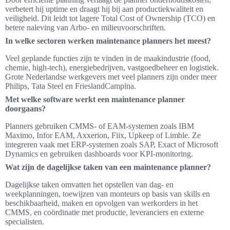
verbetert hij uptime en draagt hij bij aan productiekwaliteit en
veiligheid. Dit leidt tot lagere Total Cost of Ownership (TCO) en
betere naleving van Arbo‑ en milieuvoorschriften.
In welke sectoren werken maintenance planners het meest?
Veel geplande functies zijn te vinden in de maakindustrie (food,
chemie, high‑tech), energiebedrijven, vastgoedbeheer en logistiek.
Grote Nederlandse werkgevers met veel planners zijn onder meer
Philips, Tata Steel en FrieslandCampina.
Met welke software werkt een maintenance planner
doorgaans?
Planners gebruiken CMMS‑ of EAM‑systemen zoals IBM
Maximo, Infor EAM, Axxerion, Fiix, Upkeep of Limble. Ze
integreren vaak met ERP‑systemen zoals SAP, Exact of Microsoft
Dynamics en gebruiken dashboards voor KPI‑monitoring.
Wat zijn de dagelijkse taken van een maintenance planner?
Dagelijkse taken omvatten het opstellen van dag‑ en
weekplanningen, toewijzen van monteurs op basis van skills en
beschikbaarheid, maken en opvolgen van werkorders in het
CMMS, en coördinatie met productie, leveranciers en externe
specialisten.