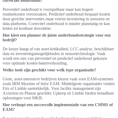
correctief onderhoud?
Preventief onderhoud is voorspelbaar maar kan hogere
routinekosten veroorzaken. Predictief onderhoud bespaart kosten
door gerichte interventies maar vereist investering in sensoren en
data‑platforms. Correctief onderhoud is minder planmatig en kan
leiden tot kostbare downtime.
Hoe kiest een planner de juiste onderhoudsstrategie voor een
bedrijf?
De keuze hangt af van asset‑kritikaliteit, LCC‑analyse, beschikbare
data en investeringsmogelijkheden in sensortechnologie. Vaak
wordt een mix van preventief en predictief onderhoud gekozen
voor optimale kosten‑batenverhouding.
Welke tools zijn geschikt voor welk type organisatie?
Grote, asset‑intensieve bedrijven kiezen vaak voor EAM‑systemen
zoals IBM Maximo of Infor EAM. Middelgrote organisaties vinden
Fiix of Limble aantrekkelijk. Voor facility management zijn
Axxerion en Planon geschikt; Upkeep en Limble bieden betaalbare
oplossingen voor MKB.
Hoe verloopt een succesvolle implementatie van een CMMS of
EAM?