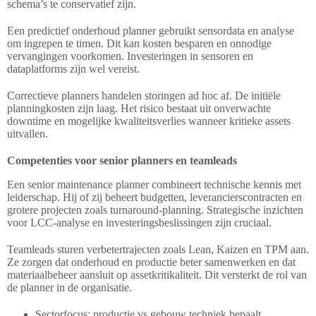
schema’s te conservatief zijn.
Een predictief onderhoud planner gebruikt sensordata en analyse
om ingrepen te timen. Dit kan kosten besparen en onnodige
vervangingen voorkomen. Investeringen in sensoren en
dataplatforms zijn wel vereist.
Correctieve planners handelen storingen ad hoc af. De initiële
planningkosten zijn laag. Het risico bestaat uit onverwachte
downtime en mogelijke kwaliteitsverlies wanneer kritieke assets
uitvallen.
Competenties voor senior planners en teamleads
Een senior maintenance planner combineert technische kennis met
leiderschap. Hij of zij beheert budgetten, leverancierscontracten en
grotere projecten zoals turnaround-planning. Strategische inzichten
voor LCC-analyse en investeringsbeslissingen zijn cruciaal.
Teamleads sturen verbetertrajecten zoals Lean, Kaizen en TPM aan.
Ze zorgen dat onderhoud en productie beter samenwerken en dat
materiaalbeheer aansluit op assetkritikaliteit. Dit versterkt de rol van
de planner in de organisatie.
Sectorfocus: productie vs gebouw techniek bepaalt