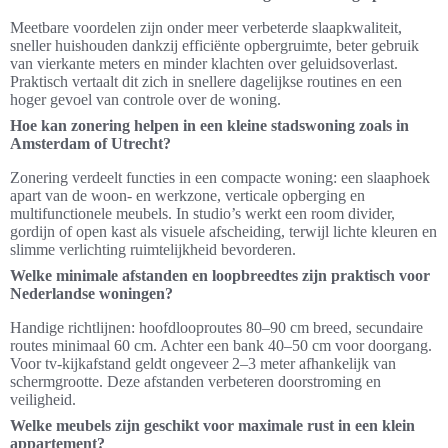
Meetbare voordelen zijn onder meer verbeterde slaapkwaliteit,
sneller huishouden dankzij efficiënte opbergruimte, beter gebruik
van vierkante meters en minder klachten over geluidsoverlast.
Praktisch vertaalt dit zich in snellere dagelijkse routines en een
hoger gevoel van controle over de woning.
Hoe kan zonering helpen in een kleine stadswoning zoals in
Amsterdam of Utrecht?
Zonering verdeelt functies in een compacte woning: een slaaphoek
apart van de woon- en werkzone, verticale opberging en
multifunctionele meubels. In studio’s werkt een room divider,
gordijn of open kast als visuele afscheiding, terwijl lichte kleuren en
slimme verlichting ruimtelijkheid bevorderen.
Welke minimale afstanden en loopbreedtes zijn praktisch voor
Nederlandse woningen?
Handige richtlijnen: hoofdlooproutes 80–90 cm breed, secundaire
routes minimaal 60 cm. Achter een bank 40–50 cm voor doorgang.
Voor tv-kijkafstand geldt ongeveer 2–3 meter afhankelijk van
schermgrootte. Deze afstanden verbeteren doorstroming en
veiligheid.
Welke meubels zijn geschikt voor maximale rust in een klein
appartement?