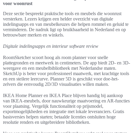
voor woonrust
Deze sectie bespreekt praktische tools en meubels die woonrust
versterken. Lezers krijgen een helder overzicht van digitale
indelingsapps en van meubelkeuzes die helpen rommel en geluid te
verminderen. De nadruk ligt op bruikbaarheid in Nederland en op
betrouwbare merken en winkels.
Digitale indelingsapps en interieur software review
RoomSketcher scoort hoog als room planner voor snelle
plattegronden en meetwerk in centimeters. De app biedt 2D- en 3D-
weergave en een meubelbibliotheek met Nederlandse maten.
SketchUp is beter voor professioneel maatwerk, met krachtige tools
en een steilere leercurve. Planner 5D is geschikt voor doe-het-
zelvers die eenvoudig 2D/3D visualisaties willen maken.
IKEA Home Planner en IKEA Place blijven handig bij aankoop
van IKEA-meubels, door nauwkeurige maatvoering en AR-functies
voor plaatsing. Vergelijk functionaliteit op prijsmodel,
exportmogelijkheden en integratie met lokale leveranciers. Gratis
basisversies helpen starten; betaalde licenties ontsluiten hoge
resolutie renders en uitgebreidere bibliotheken.