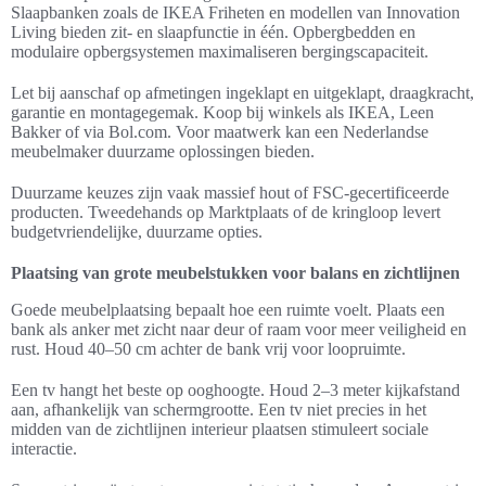
Slaapbanken zoals de IKEA Friheten en modellen van Innovation
Living bieden zit- en slaapfunctie in één. Opbergbedden en
modulaire opbergsystemen maximaliseren bergingscapaciteit.
Let bij aanschaf op afmetingen ingeklapt en uitgeklapt, draagkracht,
garantie en montagegemak. Koop bij winkels als IKEA, Leen
Bakker of via Bol.com. Voor maatwerk kan een Nederlandse
meubelmaker duurzame oplossingen bieden.
Duurzame keuzes zijn vaak massief hout of FSC-gecertificeerde
producten. Tweedehands op Marktplaats of de kringloop levert
budgetvriendelijke, duurzame opties.
Plaatsing van grote meubelstukken voor balans en zichtlijnen
Goede meubelplaatsing bepaalt hoe een ruimte voelt. Plaats een
bank als anker met zicht naar deur of raam voor meer veiligheid en
rust. Houd 40–50 cm achter de bank vrij voor loopruimte.
Een tv hangt het beste op ooghoogte. Houd 2–3 meter kijkafstand
aan, afhankelijk van schermgrootte. Een tv niet precies in het
midden van de zichtlijnen interieur plaatsen stimuleert sociale
interactie.