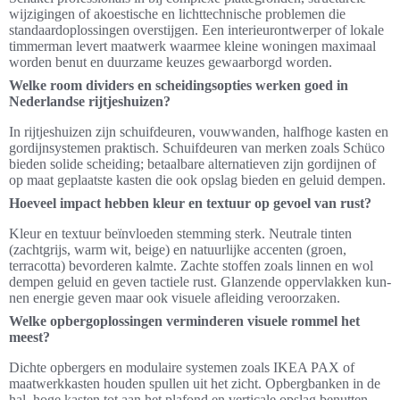
wijzigingen of akoestische en lichttechnische problemen die
standaardoplossingen overstijgen. Een interieurontwerper of lokale
timmerman levert maatwerk waarmee kleine woningen maximaal
worden benut en duurzame keuzes gewaarborgd worden.
Welke room dividers en scheidingsopties werken goed in
Nederlandse rijtjeshuizen?
In rijtjeshuizen zijn schuifdeuren, vouwwanden, halfhoge kasten en
gordijnsystemen praktisch. Schuifdeuren van merken zoals Schüco
bieden solide scheiding; betaalbare alternatieven zijn gordijnen of
op maat geplaatste kasten die ook opslag bieden en geluid dempen.
Hoeveel impact hebben kleur en textuur op gevoel van rust?
Kleur en textuur beïnvloeden stemming sterk. Neutrale tinten
(zachtgrijs, warm wit, beige) en natuurlijke accenten (groen,
terracotta) bevorderen kalmte. Zachte stoffen zoals linnen en wol
dempen geluid en geven tactiele rust. Glanzende oppervlakken kun­
nen energie geven maar ook visuele afleiding veroorzaken.
Welke opbergoplossingen verminderen visuele rommel het
meest?
Dichte opbergers en modulaire systemen zoals IKEA PAX of
maatwerkkasten houden spullen uit het zicht. Opbergbanken in de
hal, hoge kasten tot aan het plafond en verticale opslag benutten