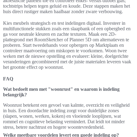
akoestische panelen toe en controleer enkel- versus dubbel glas;
tochtstrips helpen tegen geluid en koude. Deze stappen maken het
huis direct rustiger maken haalbaar zonder zware verbouwing.
Kies meubels strategisch en test indelingen digitaal. Investeer in
multifunctionele stukken zoals een slaapbank of een opbergbed en
ga voor neutrale kleuren en zachte texturen. Maak een 2D-
plattegrond met RoomSketcher of Planner 5D om alternatieven te
proberen. Start tweedehands voor opbergers op Marktplaats en
controleer maatvoering om miskopen te voorkomen. Woon twee
weken met de nieuwe opstelling en evalueer: kleine, doelgerichte
veranderingen gecombineerd met de juiste materialen leveren vaak
het grootste effect op woonrust.
FAQ
Wat bedoelt men met "woonrust" en waarom is indeling
belangrijk?
Woonrust betekent een gevoel van kalmte, overzicht en veiligheid
in huis. Een doordachte indeling zorgt voor duidelijke zones
(slapen, wonen, werken, koken) en vloeiende looplijnen, wat
rommel en cognitieve belasting vermindert. Dat leidt tot minder
stress, betere nachtrust en hogere woontevredenheid.
Welke meetbare voordelen levert een goede indeling op?