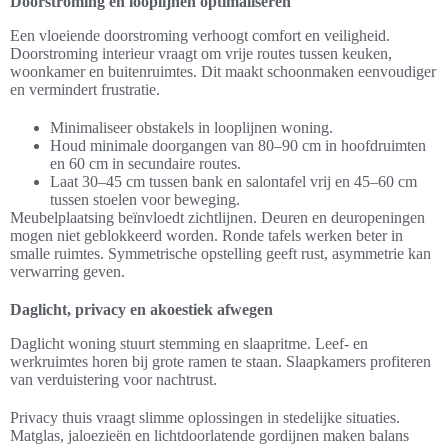
Doorstroming en looplijnen optimaliseren
Een vloeiende doorstroming verhoogt comfort en veiligheid.
Doorstroming interieur vraagt om vrije routes tussen keuken,
woonkamer en buitenruimtes. Dit maakt schoonmaken eenvoudiger
en vermindert frustratie.
Minimaliseer obstakels in looplijnen woning.
Houd minimale doorgangen van 80–90 cm in hoofdruimten
en 60 cm in secundaire routes.
Laat 30–45 cm tussen bank en salontafel vrij en 45–60 cm
tussen stoelen voor beweging.
Meubelplaatsing beïnvloedt zichtlijnen. Deuren en deuropeningen
mogen niet geblokkeerd worden. Ronde tafels werken beter in
smalle ruimtes. Symmetrische opstelling geeft rust, asymmetrie kan
verwarring geven.
Daglicht, privacy en akoestiek afwegen
Daglicht woning stuurt stemming en slaapritme. Leef- en
werkruimtes horen bij grote ramen te staan. Slaapkamers profiteren
van verduistering voor nachtrust.
Privacy thuis vraagt slimme oplossingen in stedelijke situaties.
Matglas, jaloezieën en lichtdoorlatende gordijnen maken balans