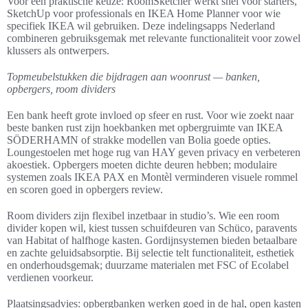
Voor een praktische keuze: RoomSketcher werkt snel voor starters,
SketchUp voor professionals en IKEA Home Planner voor wie
specifiek IKEA wil gebruiken. Deze indelingsapps Nederland
combineren gebruiksgemak met relevante functionaliteit voor zowel
klussers als ontwerpers.
Topmeubelstukken die bijdragen aan woonrust — banken,
opbergers, room dividers
Een bank heeft grote invloed op sfeer en rust. Voor wie zoekt naar
beste banken rust zijn hoekbanken met opbergruimte van IKEA
SÖDERHAMN of strakke modellen van Bolia goede opties.
Loungestoelen met hoge rug van HAY geven privacy en verbeteren
akoestiek. Opbergers moeten dichte deuren hebben; modulaire
systemen zoals IKEA PAX en Montèl verminderen visuele rommel
en scoren goed in opbergers review.
Room dividers zijn flexibel inzetbaar in studio’s. Wie een room
divider kopen wil, kiest tussen schuifdeuren van Schüco, paravents
van Habitat of halfhoge kasten. Gordijnsystemen bieden betaalbare
en zachte geluidsabsorptie. Bij selectie telt functionaliteit, esthetiek
en onderhoudsgemak; duurzame materialen met FSC of Ecolabel
verdienen voorkeur.
Plaatsingsadvies: opbergbanken werken goed in de hal, open kasten