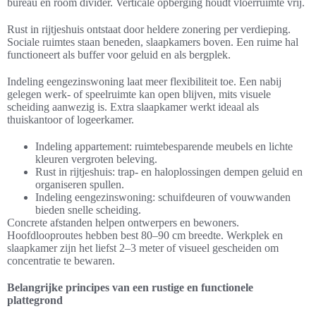
bureau en room divider. Verticale opberging houdt vloerruimte vrij.
Rust in rijtjeshuis ontstaat door heldere zonering per verdieping.
Sociale ruimtes staan beneden, slaapkamers boven. Een ruime hal
functioneert als buffer voor geluid en als bergplek.
Indeling eengezinswoning laat meer flexibiliteit toe. Een nabij
gelegen werk- of speelruimte kan open blijven, mits visuele
scheiding aanwezig is. Extra slaapkamer werkt ideaal als
thuiskantoor of logeerkamer.
Indeling appartement: ruimtebesparende meubels en lichte
kleuren vergroten beleving.
Rust in rijtjeshuis: trap- en haloplossingen dempen geluid en
organiseren spullen.
Indeling eengezinswoning: schuifdeuren of vouwwanden
bieden snelle scheiding.
Concrete afstanden helpen ontwerpers en bewoners.
Hoofdlooproutes hebben best 80–90 cm breedte. Werkplek en
slaapkamer zijn het liefst 2–3 meter of visueel gescheiden om
concentratie te bewaren.
Belangrijke principes van een rustige en functionele
plattegrond