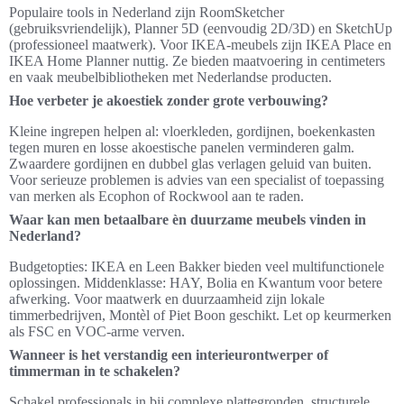
Populaire tools in Nederland zijn RoomSketcher
(gebruiksvriendelijk), Planner 5D (eenvoudig 2D/3D) en SketchUp
(professioneel maatwerk). Voor IKEA-meubels zijn IKEA Place en
IKEA Home Planner nuttig. Ze bieden maatvoering in centimeters
en vaak meubelbibliotheken met Nederlandse producten.
Hoe verbeter je akoestiek zonder grote verbouwing?
Kleine ingrepen helpen al: vloerkleden, gordijnen, boekenkasten
tegen muren en losse akoestische panelen verminderen galm.
Zwaardere gordijnen en dubbel glas verlagen geluid van buiten.
Voor serieuze problemen is advies van een specialist of toepassing
van merken als Ecophon of Rockwool aan te raden.
Waar kan men betaalbare èn duurzame meubels vinden in
Nederland?
Budgetopties: IKEA en Leen Bakker bieden veel multifunctionele
oplossingen. Middenklasse: HAY, Bolia en Kwantum voor betere
afwerking. Voor maatwerk en duurzaamheid zijn lokale
timmerbedrijven, Montèl of Piet Boon geschikt. Let op keurmerken
als FSC en VOC-arme verven.
Wanneer is het verstandig een interieurontwerper of
timmerman in te schakelen?
Schakel professionals in bij complexe plattegronden, structurele