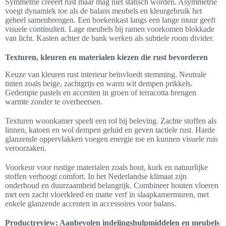
Symmetrie creëert rust maar mag niet statisch worden. Asymmetrie
voegt dynamiek toe als de balans meubels en kleurgebruik het
geheel samenbrengen. Een boekenkast langs een lange muur geeft
visuele continuïteit. Lage meubels bij ramen voorkomen blokkade
van licht. Kasten achter de bank werken als subtiele room divider.
Texturen, kleuren en materialen kiezen die rust bevorderen
Keuze van kleuren rust interieur beïnvloedt stemming. Neutrale
tinten zoals beige, zachtgrijs en warm wit dempen prikkels.
Gedempte pastels en accenten in groen of terracotta brengen
warmte zonder te overheersen.
Texturen woonkamer speelt een rol bij beleving. Zachte stoffen als
linnen, katoen en wol dempen geluid en geven tactiele rust. Harde
glanzende oppervlakken voegen energie toe en kunnen visuele ruis
veroorzaken.
Voorkeur voor rustige materialen zoals hout, kurk en natuurlijke
stoffen verhoogt comfort. In het Nederlandse klimaat zijn
onderhoud en duurzaamheid belangrijk. Combineer houten vloeren
met een zacht vloerkleed en matte verf in slaapkamermuren, met
enkele glanzende accenten in accessoires voor balans.
Productreview: Aanbevolen indelingshulpmiddelen en meubels