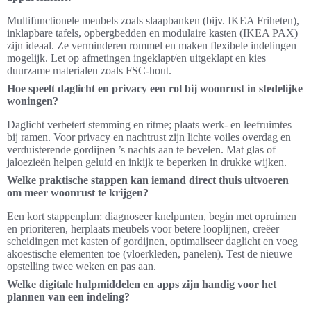
Multifunctionele meubels zoals slaapbanken (bijv. IKEA Friheten),
inklapbare tafels, opbergbedden en modulaire kasten (IKEA PAX)
zijn ideaal. Ze verminderen rommel en maken flexibele indelingen
mogelijk. Let op afmetingen ingeklapt/en uitgeklapt en kies
duurzame materialen zoals FSC-hout.
Hoe speelt daglicht en privacy een rol bij woonrust in stedelijke
woningen?
Daglicht verbetert stemming en ritme; plaats werk- en leefruimtes
bij ramen. Voor privacy en nachtrust zijn lichte voiles overdag en
verduisterende gordijnen ’s nachts aan te bevelen. Mat glas of
jaloezieën helpen geluid en inkijk te beperken in drukke wijken.
Welke praktische stappen kan iemand direct thuis uitvoeren
om meer woonrust te krijgen?
Een kort stappenplan: diagnoseer knelpunten, begin met opruimen
en prioriteren, herplaats meubels voor betere looplijnen, creëer
scheidingen met kasten of gordijnen, optimaliseer daglicht en voeg
akoestische elementen toe (vloerkleden, panelen). Test de nieuwe
opstelling twee weken en pas aan.
Welke digitale hulpmiddelen en apps zijn handig voor het
plannen van een indeling?