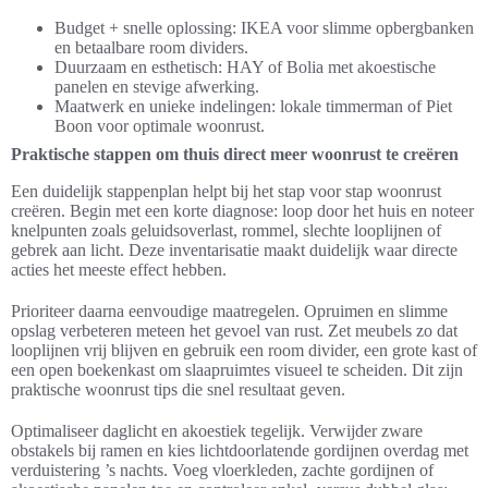
Budget + snelle oplossing: IKEA voor slimme opbergbanken
en betaalbare room dividers.
Duurzaam en esthetisch: HAY of Bolia met akoestische
panelen en stevige afwerking.
Maatwerk en unieke indelingen: lokale timmerman of Piet
Boon voor optimale woonrust.
Praktische stappen om thuis direct meer woonrust te creëren
Een duidelijk stappenplan helpt bij het stap voor stap woonrust
creëren. Begin met een korte diagnose: loop door het huis en noteer
knelpunten zoals geluidsoverlast, rommel, slechte looplijnen of
gebrek aan licht. Deze inventarisatie maakt duidelijk waar directe
acties het meeste effect hebben.
Prioriteer daarna eenvoudige maatregelen. Opruimen en slimme
opslag verbeteren meteen het gevoel van rust. Zet meubels zo dat
looplijnen vrij blijven en gebruik een room divider, een grote kast of
een open boekenkast om slaapruimtes visueel te scheiden. Dit zijn
praktische woonrust tips die snel resultaat geven.
Optimaliseer daglicht en akoestiek tegelijk. Verwijder zware
obstakels bij ramen en kies lichtdoorlatende gordijnen overdag met
verduistering ’s nachts. Voeg vloerkleden, zachte gordijnen of