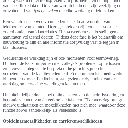
de dag vaak met het doorspreken van prioriteiten en het inplannen
van specifieke taken. De verantwoordelijkheden zijn veelzijdig en
omvatten tal van
typetjes taken
die elke werkdag uniek maken.
Eén van de eerste werkzaamheden is het beantwoorden van
telefoontjes van klanten. Deze gesprekken zijn cruciaal voor het
onderhouden van klantrelaties. Het verwerken van bestellingen en
aanvragen volgt snel daarop. Tijdens deze fase is het belangrijk om
nauwkeurig te zijn en alle informatie zorgvuldig vast te leggen in
klantdossiers.
Gedurende de werkdag zijn er ook momenten voor teamoverleg.
Dit biedt de kans om samen met collega’s problemen op te lossen
en nieuwe strategieën te bespreken die gericht zijn op het
verbeteren van de klanttevredenheid. Een commercieel medewerker
binnendienst moet flexibel zijn, aangezien de dynamiek van de
werkdag onverwachte wendingen kan nemen.
Het uiteindelijke doel is het optimaliseren van de bedrijfsvoering en
het ondersteunen van de verkoopactiviteiten. Elke werkdag brengt
nieuwe uitdagingen en mogelijkheden met zich mee, waardoor deze
functie zowel aantrekkelijk als veeleisend is.
Opleidingsmogelijkheden en carrièremogelijkheden