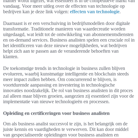
manier wordt ingezet, wat essentieel is in de competitieve markt van
vandaag. Voor meer uitleg over de effecten van technologie op
bedrijven kan je deze link volgen:
effecten van technologie
.
Daarnaast is er een verschuiving in bedrijfsmodellen door digitale
transformatie. Traditionele manieren van waardecreatie worden
uitgedaagd, wat leidt tot de ontwikkeling van abonnementsdiensten
en on-demand services. Business analisten spelen een cruciale rol in
het identificeren van deze nieuwe mogelijkheden, wat bedrijven
helpt zich aan te passen aan de veranderende behoeften van
klanten.
De toekomstige trends in technologie in business zullen blijven
evolueren, waarbij kunstmatige intelligentie en blockchain steeds
meer impact zullen hebben. Om concurrerend te blijven, is
voortdurende aanpassing en investering in technologische
innovaties noodzakelijk. De rol van business analisten in dit proces
zal alleen maar blijven groeien, aangezien zij essentieel zijn voor de
implementatie van nieuwe technologieën en processen.
Opleiding en certificeringen voor business analisten
Om als business analist succesvol te zijn, is het belangrijk om de
juiste kennis en vaardigheden te verwerven. Dit kan door middel
van gespecialiseerde opleidingen voor business analisten en