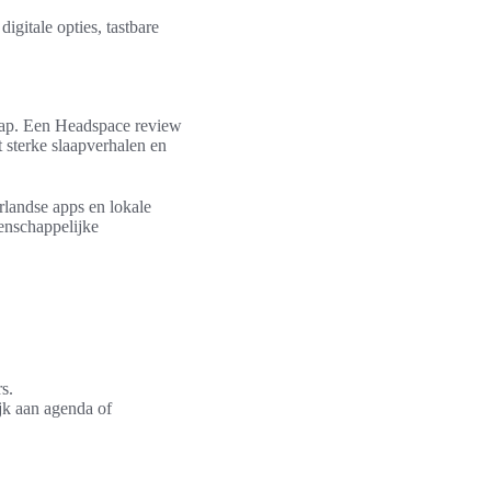
igitale opties, tastbare
.
aap. Een Headspace review
 sterke slaapverhalen en
rlandse apps en lokale
enschappelijke
s.
jk aan agenda of