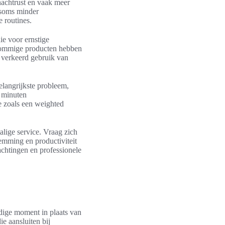
nachtrust en vaak meer
 soms minder
 routines.
ie voor ernstige
en sommige producten hebben
s verkeerd gebruik van
elangrijkste probleem,
f minuten
e zoals een weighted
alige service. Vraag zich
temming en productiviteit
achtingen en professionele
dige moment in plaats van
e aansluiten bij