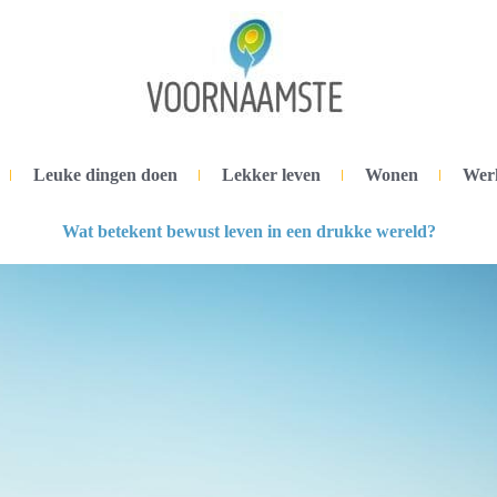
Leuke dingen doen
Lekker leven
Wonen
Wer
Wat betekent bewust leven in een drukke wereld?