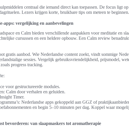
hulpmiddelen centraal die iemand direct kan toepassen. De focus ligt op d
agrituelen. Lezers krijgen korte, bruikbare tips om meteen te beginnen
e-apps: vergelijking en aanbevelingen
eadspace en Calm bieden verschillende aanpakken voor meditatie en sl
ichtelijke cursussen en een heldere opbouw. Een Calm review benadrukt
root gratis aanbod. Wie Nederlandse content zoekt, vindt sommige Nede
andstalige sessies. Vergelijk gebruiksvriendelijkheid, prijsmodel, wet
zoals progress tracking.
te:
ce voor gestructureerde modules.
en: Calm door verhalen en geluiden.
 Insight Timer.
rogramma’s: Nederlandse apps gekoppeld aan GGZ of praktijkaanbieder
 proefabonnementen en begin 5–10 minuten per dag. Koppel waar mogeli
ust bevorderen: van slaapmaskers tot aromatherapie