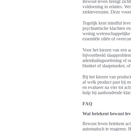
Bewust leven brengt zichtb
voldoening in relaties. W
ziekteverzuim. Deze voord
Tegelijk kent mindful leve
psychiatrische klachten en
weinig wetenschappelijke 
essentiële oliën of overc
Voor het kiezen van een aa
bijvoorbeeld slaapprobleme
ademhalingsoefening of oo
blanket of slaapmasker, of
Bij het kiezen van product
af welk product past bij m
en evalueer na vier tot a
hulp bij aanhoudende klach
FAQ
Wat betekent bewust lev
Bewust leven betekent act
automatisch te reageren. H