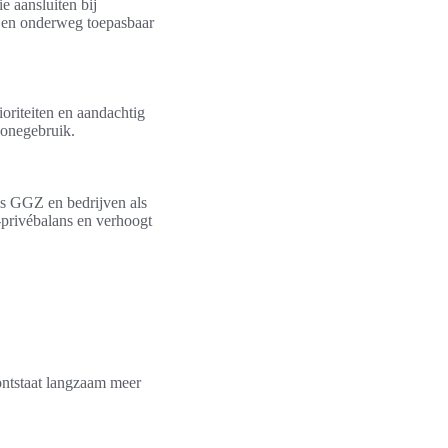
e aansluiten bij
rk en onderweg toepasbaar
oriteiten en aandachtig
honegebruik.
s GGZ en bedrijven als
-privébalans en verhoogt
ontstaat langzaam meer