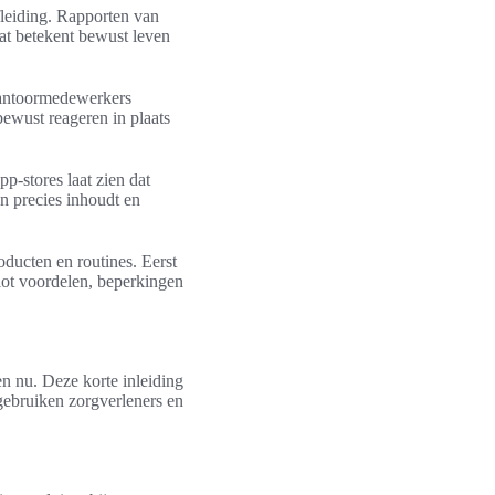
fleiding. Rapporten van
at betekent bewust leven
kantoormedewerkers
bewust reageren in plaats
p-stores laat zien dat
n precies inhoudt en
ducten en routines. Eerst
lot voordelen, beperkingen
n nu. Deze korte inleiding
 gebruiken zorgverleners en