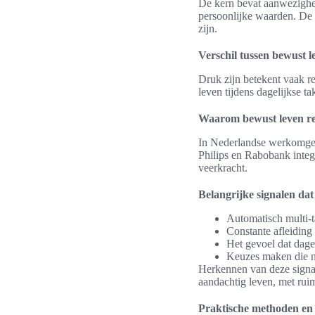
De kern bevat aanwezighei
persoonlijke waarden. De 
zijn.
Verschil tussen bewust l
Druk zijn betekent vaak re
leven tijdens dagelijkse t
Waarom bewust leven re
In Nederlandse werkomgev
Philips en Rabobank integ
veerkracht.
Belangrijke signalen da
Automatisch multi-ta
Constante afleidin
Het gevoel dat dagen
Keuzes maken die ni
Herkennen van deze signal
aandachtig leven, met ruim
Praktische methoden en 