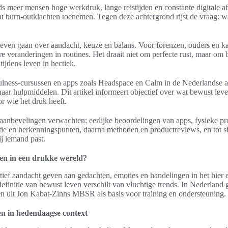
ds meer mensen hoge werkdruk, lange reistijden en constante digitale a
burn-outklachten toenemen. Tegen deze achtergrond rijst de vraag: w
leven gaan over aandacht, keuze en balans. Voor forenzen, ouders en 
are veranderingen in routines. Het draait niet om perfecte rust, maar om 
ijdens leven in hectiek.
ulness-cursussen en apps zoals Headspace en Calm in de Nederlandse ap
aar hulpmiddelen. Dit artikel informeert objectief over wat bewust leve
r wie het druk heeft.
aanbevelingen verwachten: eerlijke beoordelingen van apps, fysieke pro
itie en herkenningspunten, daarna methoden en productreviews, en tot s
ij iemand past.
en in een drukke wereld?
tief aandacht geven aan gedachten, emoties en handelingen in het hier e
efinitie van bewust leven verschilt van vluchtige trends. In Nederland
 uit Jon Kabat-Zinns MBSR als basis voor training en ondersteuning.
en in hedendaagse context