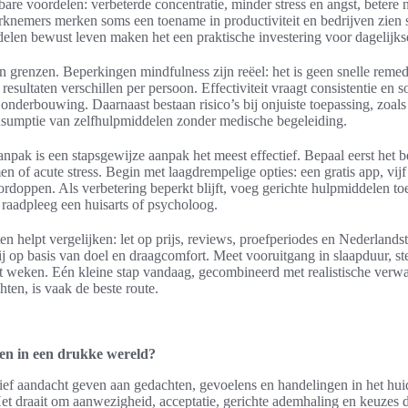
are voordelen: verbeterde concentratie, minder stress en angst, betere 
erknemers merken soms een toename in productiviteit en bedrijven zien
elen bewust leven maken het een praktische investering voor dagelijkse
n grenzen. Beperkingen mindfulness zijn reëel: het is geen snelle remed
 resultaten verschillen per persoon. Effectiviteit vraagt consistentie 
onderbouwing. Daarnaast bestaan risico’s bij onjuiste toepassing, zoal
onsumptie van zelfhulpmiddelen zonder medische begeleiding.
npak is een stapsgewijze aanpak het meest effectief. Bepaal eerst het b
n of acute stress. Begin met laagdrempelige opties: een gratis app, vij
rdoppen. Als verbetering beperkt blijft, voeg gerichte hulpmiddelen to
 raadpleeg een huisarts of psycholoog.
en helpt vergelijken: let op prijs, reviews, proefperiodes en Nederlandst
ij op basis van doel en draagcomfort. Meet vooruitgang in slaapduur, s
cht weken. Eén kleine stap vandaag, gecombineerd met realistische verw
ten, is vaak de beste route.
en in een drukke wereld?
ief aandacht geven aan gedachten, gevoelens en handelingen in het hui
et draait om aanwezigheid, acceptatie, gerichte ademhaling en keuzes di