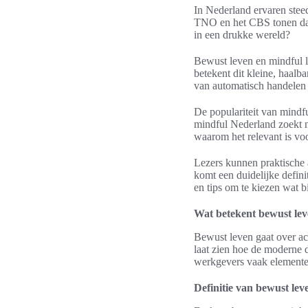
In Nederland ervaren stee
TNO en het CBS tonen dat 
in een drukke wereld?
Bewust leven en mindful 
betekent dit kleine, haalb
van automatisch handelen t
De populariteit van mindf
mindful Nederland zoekt n
waarom het relevant is voo
Lezers kunnen praktische 
komt een duidelijke defin
en tips om te kiezen wat b
Wat betekent bewust lev
Bewust leven gaat over ac
laat zien hoe de moderne d
werkgevers vaak elementen
Definitie van bewust lev