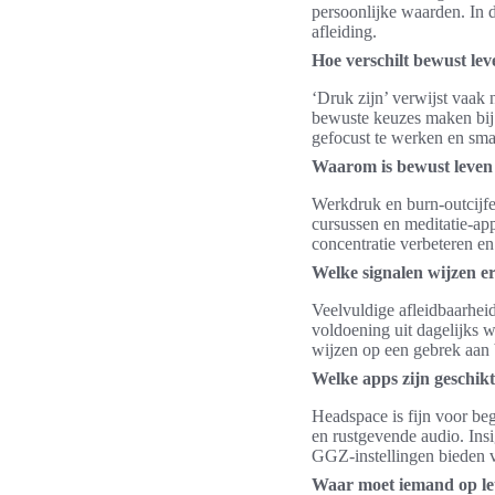
persoonlijke waarden. In 
afleiding.
Hoe verschilt bewust le
‘Druk zijn’ verwijst vaak
bewuste keuzes maken bij
gefocust te werken en sma
Waarom is bewust leven
Werkdruk en burn-outcijf
cursussen en meditatie-ap
concentratie verbeteren en 
Welke signalen wijzen e
Veelvuldige afleidbaarhei
voldoening uit dagelijks 
wijzen op een gebrek aan
Welke apps zijn geschik
Headspace is fijn voor be
en rustgevende audio. Insi
GGZ-instellingen bieden v
Waar moet iemand op let