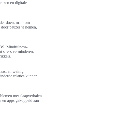
enzen en digitale
inder doen, maar om
 door pauzes te nemen,
CBS. Mindfulness-
t stress verminderen,
rikkels.
haast en weinig
inderde relaties kunnen
roblemen met slaapverhalen
ven en apps gekoppeld aan