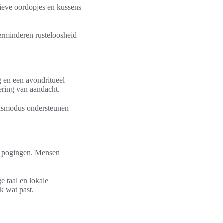
ieve oordopjes en kussens
erminderen rusteloosheid
 en een avondritueel
ering van aandacht.
cusmodus ondersteunen
te pogingen. Mensen
 taal en lokale
k wat past.