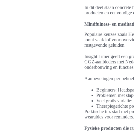
In dit deel staan concrete 
producten en eenvoudige d
Mindfulness- en meditati
Populaire keuzes zoals H
toont vaak lof voor overz
rustgevende geluiden.
Insight Timer geeft een g
GGZ-aanbieders met Nederl
onderbouwing en functies 
Aanbevelingen per behoef
Beginners: Headspa
Problemen met slap
Veel gratis variatie:
Therapiegerichte p
Praktische tip: start met
wearables voor reminders.
Fysieke producten die r