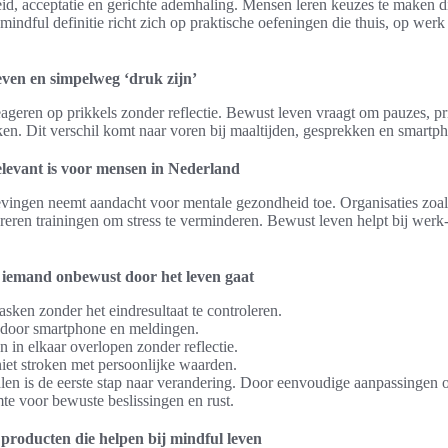
d, acceptatie en gerichte ademhaling. Mensen leren keuzes te maken di
mindful definitie richt zich op praktische oefeningen die thuis, op we
even en simpelweg ‘druk zijn’
ageren op prikkels zonder reflectie. Bewust leven vraagt om pauzes, pri
aken. Dit verschil komt naar voren bij maaltijden, gesprekken en smartp
levant is voor mensen in Nederland
ingen neemt aandacht voor mentale gezondheid toe. Organisaties zoal
reren trainingen om stress te verminderen. Bewust leven helpt bij werk
t iemand onbewust door het leven gaat
sken zonder het eindresultaat te controleren.
g door smartphone en meldingen.
 in elkaar overlopen zonder reflectie.
et stroken met persoonlijke waarden.
en is de eerste stap naar verandering. Door eenvoudige aanpassingen 
te voor bewuste beslissingen en rust.
producten die helpen bij mindful leven