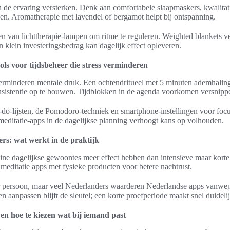
de ervaring versterken. Denk aan comfortabele slaapmaskers, kwalitat
n. Aromatherapie met lavendel of bergamot helpt bij ontspanning.
 van lichttherapie-lampen om ritme te reguleren. Weighted blankets v
en klein investeringsbedrag kan dagelijk effect opleveren.
ools voor tijdsbeheer die stress verminderen
verminderen mentale druk. Een ochtendritueel met 5 minuten ademhaling
sistentie op te bouwen. Tijdblokken in de agenda voorkomen versnipp
-do-lijsten, de Pomodoro-techniek en smartphone-instellingen voor fo
 meditatie-apps in de dagelijkse planning verhoogt kans op volhouden.
rs: wat werkt in de praktijk
ine dagelijkse gewoontes meer effect hebben dan intensieve maar kor
meditatie apps met fysieke producten voor betere nachtrust.
r persoon, maar veel Nederlanders waarderen Nederlandse apps vanwege
n aanpassen blijft de sleutel; een korte proefperiode maakt snel duidelij
en hoe te kiezen wat bij iemand past