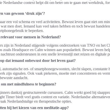
de Nederlandse context helpt dit om beter om te gaan met werkdruk, for
ven van gewoon ‘druk zijn’?
 naar een vol schema en veel activiteiten. Bewust leven gaat niet om m
 wat men doet. Iemand kan veel taken hebben en toch bewust handelen
rtphonegebruik te beperken.
 relevant voor mensen in Nederland?
ers zijn in Nederland stijgende volgens onderzoeken van TNO en het 
ps zoals Headspace en Calm winnen aan populariteit. Bewust leven help
nachtrust ondersteunen in een snelle levensstijl met reizen en digitale p
rop dat iemand onbewust door het leven gaat?
d, automatische eet- of smartphonegewoonten, slecht slapen, constante 
werk zijn signalen. Ook vaak piekeren, moeite met concentreren en verm
 bewuste aandacht.
t om met mindfulness te beginnen?
ginners dankzij gestructureerde cursussen. Calm werkt goed bij slaapp
ght Timer biedt veel gratis content en variatie. Nederlandse alternatie
aak Nederlandstalige en therapeutische opties.
ten bij het kiezen van een meditatie-app?