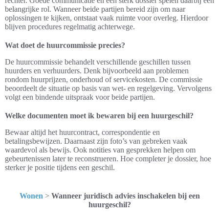
rechter. Goede communicatie en een sterk dossier spelen daarbij een
belangrijke rol. Wanneer beide partijen bereid zijn om naar
oplossingen te kijken, ontstaat vaak ruimte voor overleg. Hierdoor
blijven procedures regelmatig achterwege.
Wat doet de huurcommissie precies?
De huurcommissie behandelt verschillende geschillen tussen
huurders en verhuurders. Denk bijvoorbeeld aan problemen
rondom huurprijzen, onderhoud of servicekosten. De commissie
beoordeelt de situatie op basis van wet- en regelgeving. Vervolgens
volgt een bindende uitspraak voor beide partijen.
Welke documenten moet ik bewaren bij een huurgeschil?
Bewaar altijd het huurcontract, correspondentie en
betalingsbewijzen. Daarnaast zijn foto’s van gebreken vaak
waardevol als bewijs. Ook notities van gesprekken helpen om
gebeurtenissen later te reconstrueren. Hoe completer je dossier, hoe
sterker je positie tijdens een geschil.
Wonen
>
Wanneer juridisch advies inschakelen bij een
huurgeschil?