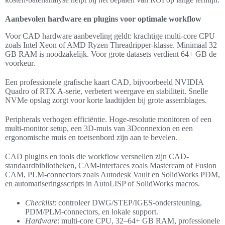
Aanbevolen hardware en plugins voor optimale workflow
Voor CAD hardware aanbeveling geldt: krachtige multi-core CPU
zoals Intel Xeon of AMD Ryzen Threadripper-klasse. Minimaal 32
GB RAM is noodzakelijk. Voor grote datasets verdient 64+ GB de
voorkeur.
Een professionele grafische kaart CAD, bijvoorbeeld NVIDIA
Quadro of RTX A-serie, verbetert weergave en stabiliteit. Snelle
NVMe opslag zorgt voor korte laadtijden bij grote assemblages.
Peripherals verhogen efficiëntie. Hoge-resolutie monitoren of een
multi-monitor setup, een 3D-muis van 3Dconnexion en een
ergonomische muis en toetsenbord zijn aan te bevelen.
CAD plugins en tools die workflow versnellen zijn CAD-
standaardbibliotheken, CAM-interfaces zoals Mastercam of Fusion
CAM, PLM-connectors zoals Autodesk Vault en SolidWorks PDM,
en automatiseringsscripts in AutoLISP of SolidWorks macros.
Checklist
: controleer DWG/STEP/IGES-ondersteuning,
PDM/PLM-connectors, en lokale support.
Hardware
: multi-core CPU, 32–64+ GB RAM, professionele