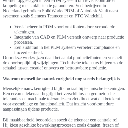
worden opgeslagen in een PDM-systeem om revisiecontrole en
koppeling met stuklijsten te garanderen. Veel bedrijven in
Nederland gebruiken SolidWorks PDM of Autodesk Vault naast
systemen zoals Siemens Teamcenter en PTC Windchill.
Versiebeheer in PDM voorkomt fouten door verouderde
tekeningen.
Integratie van CAD en PLM versnelt ontwerp naar productie
processen.
Een audittrail in het PLM-systeem verbetert compliance en
traceerbaarheid.
Door deze werkwijzen daalt het aantal productiefouten en versnelt
de doorlooptijd bij wijzigingen. Technische tekenaars blijven zo de
schakel tussen creatief ontwerp en betrouwbare productie.
Waarom menselijke nauwkeurigheid nog steeds belangrijk is
Menselijke nauwkeurigheid blijft cruciaal bij technische tekeningen.
Een ervaren tekenaar begrijpt het verschil tussen geometrische
toleranties en machinale toleranties en ziet direct wat dat betekent
voor assemblage en functionaliteit. Dat inzicht voorkomt dure
aanpassingen tijdens productie.
Bij maakbaarheid beoordelen speelt de tekenaar een centrale rol.
Hij kiest geschikte bewerkingsprocessen zoals draaien, frezen of