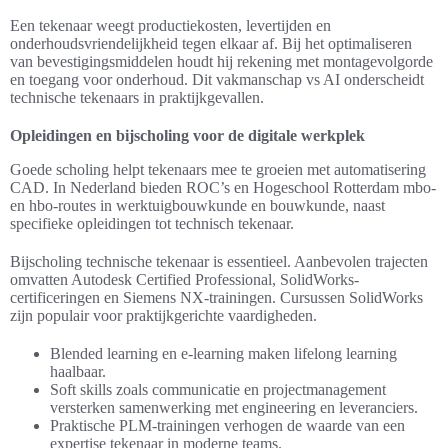
Een tekenaar weegt productiekosten, levertijden en
onderhoudsvriendelijkheid tegen elkaar af. Bij het optimaliseren
van bevestigingsmiddelen houdt hij rekening met montagevolgorde
en toegang voor onderhoud. Dit vakmanschap vs AI onderscheidt
technische tekenaars in praktijkgevallen.
Opleidingen en bijscholing voor de digitale werkplek
Goede scholing helpt tekenaars mee te groeien met automatisering
CAD. In Nederland bieden ROC’s en Hogeschool Rotterdam mbo-
en hbo-routes in werktuigbouwkunde en bouwkunde, naast
specifieke opleidingen tot technisch tekenaar.
Bijscholing technische tekenaar is essentieel. Aanbevolen trajecten
omvatten Autodesk Certified Professional, SolidWorks-
certificeringen en Siemens NX-trainingen. Cursussen SolidWorks
zijn populair voor praktijkgerichte vaardigheden.
Blended learning en e-learning maken lifelong learning
haalbaar.
Soft skills zoals communicatie en projectmanagement
versterken samenwerking met engineering en leveranciers.
Praktische PLM-trainingen verhogen de waarde van een
expertise tekenaar in moderne teams.