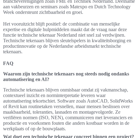
brancheverenigingen zoals FME en Techniek Nederland. Deelname
aan vakbeurzen en seminars zoals Matexpo en Dutch Technology
Week ondersteunt zichtbaarheid en groei.
Het vooruitzicht blijft positief: de combinatie van menselijke
expertise en digitale hulpmiddelen maakt dat de vraag naar deze
functie technische tekenaar Nederland niet snel zal verdwijnen.
Technische tekenaars blijven sleutelspelers in kwaliteitsborging en
productinnovatie op de Nederlandse arbeidsmarkt technische
tekenaars.
FAQ
Waarom zijn technische tekenaars nog steeds nodig ondanks
automatisering en AI?
Technische tekenaars blijven onmisbaar omdat zij vakmanschap,
contextueel inzicht en norminterpretatie leveren waar
automatisering tekortschiet. Software zoals AutoCAD, SolidWorks
of Revit kan routinetaken versnellen, maar mensen beslissen over
maakbaarheid, toleranties, lasnaden en montagevolgorde. Ze
verifiëren normen (ISO, NEN), communiceren met leveranciers en
productie en voorkomen fouten die anders kostbaar worden in de
werkplaats of op de bouwplaats.
Wat doet een technische tekenaar concreet binnen een project?