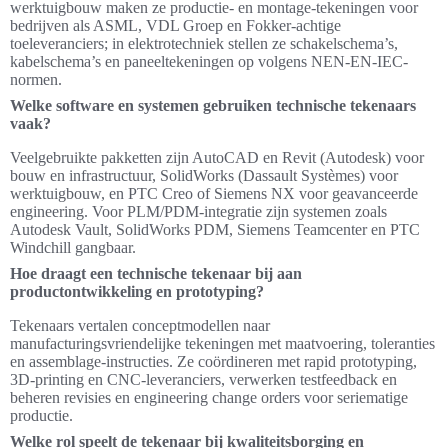
werktuigbouw maken ze productie- en montage-tekeningen voor
bedrijven als ASML, VDL Groep en Fokker-achtige
toeleveranciers; in elektrotechniek stellen ze schakelschema’s,
kabelschema’s en paneeltekeningen op volgens NEN-EN-IEC-
normen.
Welke software en systemen gebruiken technische tekenaars
vaak?
Veelgebruikte pakketten zijn AutoCAD en Revit (Autodesk) voor
bouw en infrastructuur, SolidWorks (Dassault Systèmes) voor
werktuigbouw, en PTC Creo of Siemens NX voor geavanceerde
engineering. Voor PLM/PDM-integratie zijn systemen zoals
Autodesk Vault, SolidWorks PDM, Siemens Teamcenter en PTC
Windchill gangbaar.
Hoe draagt een technische tekenaar bij aan
productontwikkeling en prototyping?
Tekenaars vertalen conceptmodellen naar
manufacturingsvriendelijke tekeningen met maatvoering, toleranties
en assemblage-instructies. Ze coördineren met rapid prototyping,
3D-printing en CNC-leveranciers, verwerken testfeedback en
beheren revisies en engineering change orders voor seriematige
productie.
Welke rol speelt de tekenaar bij kwaliteitsborging en