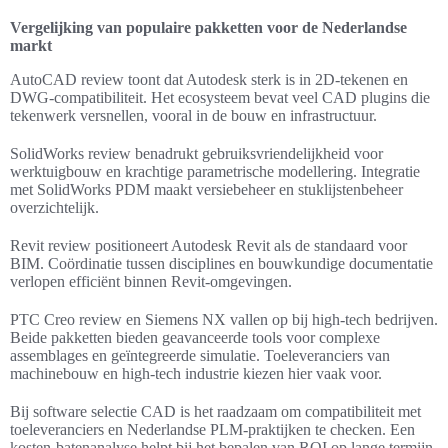
Vergelijking van populaire pakketten voor de Nederlandse
markt
AutoCAD review toont dat Autodesk sterk is in 2D-tekenen en
DWG-compatibiliteit. Het ecosysteem bevat veel CAD plugins die
tekenwerk versnellen, vooral in de bouw en infrastructuur.
SolidWorks review benadrukt gebruiksvriendelijkheid voor
werktuigbouw en krachtige parametrische modellering. Integratie
met SolidWorks PDM maakt versiebeheer en stuklijstenbeheer
overzichtelijk.
Revit review positioneert Autodesk Revit als de standaard voor
BIM. Coördinatie tussen disciplines en bouwkundige documentatie
verlopen efficiënt binnen Revit-omgevingen.
PTC Creo review en Siemens NX vallen op bij high-tech bedrijven.
Beide pakketten bieden geavanceerde tools voor complexe
assemblages en geïntegreerde simulatie. Toeleveranciers van
machinebouw en high-tech industrie kiezen hier vaak voor.
Bij software selectie CAD is het raadzaam om compatibiliteit met
toeleveranciers en Nederlandse PLM-praktijken te checken. Een
kosten-batenanalyse helpt bij het bepalen van ROI op lange termijn.