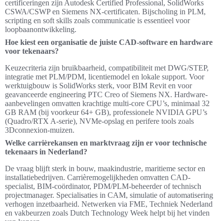
certificeringen zijn Autodesk Certified Professional, SolidWorks
CSWA/CSWP en Siemens NX-certificaten. Bijscholing in PLM,
scripting en soft skills zoals communicatie is essentieel voor
loopbaanontwikkeling.
Hoe kiest een organisatie de juiste CAD-software en hardware
voor tekenaars?
Keuzecriteria zijn bruikbaarheid, compatibiliteit met DWG/STEP,
integratie met PLM/PDM, licentiemodel en lokale support. Voor
werktuigbouw is SolidWorks sterk, voor BIM Revit en voor
geavanceerde engineering PTC Creo of Siemens NX. Hardware-
aanbevelingen omvatten krachtige multi-core CPU’s, minimaal 32
GB RAM (bij voorkeur 64+ GB), professionele NVIDIA GPU’s
(Quadro/RTX A-serie), NVMe-opslag en perifere tools zoals
3Dconnexion-muizen.
Welke carrièrekansen en marktvraag zijn er voor technische
tekenaars in Nederland?
De vraag blijft sterk in bouw, maakindustrie, maritieme sector en
installatiebedrijven. Carrièremogelijkheden omvatten CAD-
specialist, BIM-coördinator, PDM/PLM-beheerder of technisch
projectmanager. Specialisaties in CAM, simulatie of automatisering
verhogen inzetbaarheid. Netwerken via FME, Techniek Nederland
en vakbeurzen zoals Dutch Technology Week helpt bij het vinden