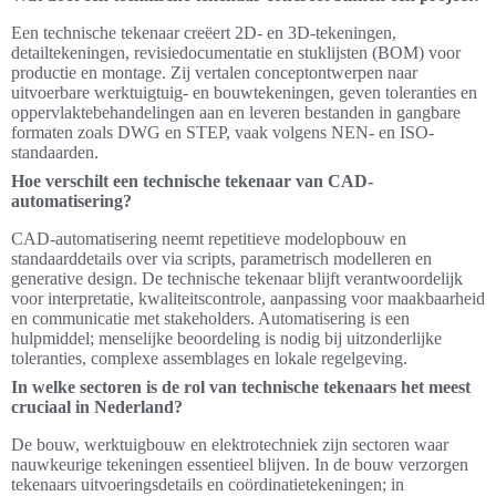
Een technische tekenaar creëert 2D- en 3D-tekeningen,
detailtekeningen, revisiedocumentatie en stuklijsten (BOM) voor
productie en montage. Zij vertalen conceptontwerpen naar
uitvoerbare werktuigtuig- en bouwtekeningen, geven toleranties en
oppervlaktebehandelingen aan en leveren bestanden in gangbare
formaten zoals DWG en STEP, vaak volgens NEN- en ISO-
standaarden.
Hoe verschilt een technische tekenaar van CAD-
automatisering?
CAD-automatisering neemt repetitieve modelopbouw en
standaarddetails over via scripts, parametrisch modelleren en
generative design. De technische tekenaar blijft verantwoordelijk
voor interpretatie, kwaliteitscontrole, aanpassing voor maakbaarheid
en communicatie met stakeholders. Automatisering is een
hulpmiddel; menselijke beoordeling is nodig bij uitzonderlijke
toleranties, complexe assemblages en lokale regelgeving.
In welke sectoren is de rol van technische tekenaars het meest
cruciaal in Nederland?
De bouw, werktuigbouw en elektrotechniek zijn sectoren waar
nauwkeurige tekeningen essentieel blijven. In de bouw verzorgen
tekenaars uitvoeringsdetails en coördinatietekeningen; in