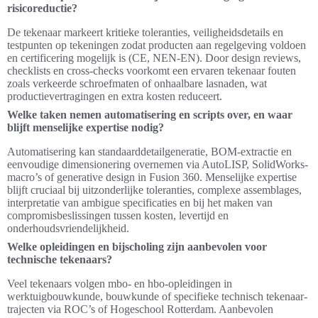
risicoreductie?
De tekenaar markeert kritieke toleranties, veiligheidsdetails en
testpunten op tekeningen zodat producten aan regelgeving voldoen
en certificering mogelijk is (CE, NEN-EN). Door design reviews,
checklists en cross-checks voorkomt een ervaren tekenaar fouten
zoals verkeerde schroefmaten of onhaalbare lasnaden, wat
productievertragingen en extra kosten reduceert.
Welke taken nemen automatisering en scripts over, en waar
blijft menselijke expertise nodig?
Automatisering kan standaarddetailgeneratie, BOM-extractie en
eenvoudige dimensionering overnemen via AutoLISP, SolidWorks-
macro’s of generative design in Fusion 360. Menselijke expertise
blijft cruciaal bij uitzonderlijke toleranties, complexe assemblages,
interpretatie van ambigue specificaties en bij het maken van
compromisbeslissingen tussen kosten, levertijd en
onderhoudsvriendelijkheid.
Welke opleidingen en bijscholing zijn aanbevolen voor
technische tekenaars?
Veel tekenaars volgen mbo- en hbo-opleidingen in
werktuigbouwkunde, bouwkunde of specifieke technisch tekenaar-
trajecten via ROC’s of Hogeschool Rotterdam. Aanbevolen