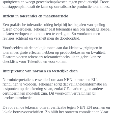
spuitgieten en weegt gereedschapskosten tegen productietijd. Door
dit stappenplan daalt de kans op onrealistische productie toleranties.
Inzicht in toleranties en maakbaarheid
Een praktische toleranties uitleg helpt bij het bepalen van speling
tussen onderdelen. Tekenaar past toleranties aan om montage soepel
te laten verlopen en om kosten te verlagen. Zo voorkomt men
revisies achteraf en versnelt men de doorlooptijd.
Voorbeelden uit de praktijk tonen aan dat kleine wijzigingen in
toleranties grote effecten hebben op productiekosten en kwaliteit.
Daarom voeren tekenaars tolerantiechecks uit en gebruiken ze
checklists voor Tekenfouten voorkomen.
Interpretatie van normen en wettelijke eisen
Norminterpretatie is essentieel om aan NEN normen en EU-
richtlijnen te voldoen. Tekenaar zorgt dat veiligheidsinformatie en
testpunten op de tekening staan, zodat CE-markering en andere
certificeringen mogelijk zijn. Dit voorkomt vertragingen bij
productintroductie.
De rol van de tekenaar omvat verificatie tegen NEN-EN normen en
lokale bouwvoorschriften. Zo blijft het ontwerp compliant en klaar