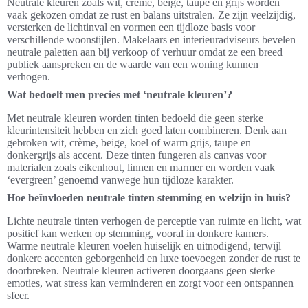
Neutrale kleuren zoals wit, crème, beige, taupe en grijs worden
vaak gekozen omdat ze rust en balans uitstralen. Ze zijn veelzijdig,
versterken de lichtinval en vormen een tijdloze basis voor
verschillende woonstijlen. Makelaars en interieuradviseurs bevelen
neutrale paletten aan bij verkoop of verhuur omdat ze een breed
publiek aanspreken en de waarde van een woning kunnen
verhogen.
Wat bedoelt men precies met ‘neutrale kleuren’?
Met neutrale kleuren worden tinten bedoeld die geen sterke
kleurintensiteit hebben en zich goed laten combineren. Denk aan
gebroken wit, crème, beige, koel of warm grijs, taupe en
donkergrijs als accent. Deze tinten fungeren als canvas voor
materialen zoals eikenhout, linnen en marmer en worden vaak
‘evergreen’ genoemd vanwege hun tijdloze karakter.
Hoe beïnvloeden neutrale tinten stemming en welzijn in huis?
Lichte neutrale tinten verhogen de perceptie van ruimte en licht, wat
positief kan werken op stemming, vooral in donkere kamers.
Warme neutrale kleuren voelen huiselijk en uitnodigend, terwijl
donkere accenten geborgenheid en luxe toevoegen zonder de rust te
doorbreken. Neutrale kleuren activeren doorgaans geen sterke
emoties, wat stress kan verminderen en zorgt voor een ontspannen
sfeer.