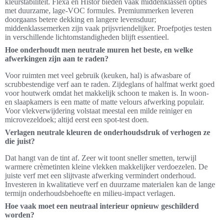
kleurstabiliteit. Flexa en Histor bieden vaak middenklassen opties
met duurzame, lage-VOC formules. Premiummerken leveren
doorgaans betere dekking en langere levensduur;
middenklassemerken zijn vaak prijsvriendelijker. Proefpotjes testen
in verschillende lichtomstandigheden blijft essentieel.
Hoe onderhoudt men neutrale muren het beste, en welke
afwerkingen zijn aan te raden?
Voor ruimten met veel gebruik (keuken, hal) is afwasbare of
scrubbestendige verf aan te raden. Zijdeglans of halfmat werkt goed
voor houtwerk omdat het makkelijk schoon te maken is. In woon-
en slaapkamers is een matte of matte velours afwerking populair.
Voor vlekverwijdering volstaat meestal een milde reiniger en
microvezeldoek; altijd eerst een spot-test doen.
Verlagen neutrale kleuren de onderhoudsdruk of verhogen ze
die juist?
Dat hangt van de tint af. Zeer wit toont sneller smetten, terwijl
warmere crèmetinten kleine vlekken makkelijker verdoezelen. De
juiste verf met een slijtvaste afwerking vermindert onderhoud.
Investeren in kwalitatieve verf en duurzame materialen kan de lange
termijn onderhoudsbehoefte en milieu-impact verlagen.
Hoe vaak moet een neutraal interieur opnieuw geschilderd
worden?