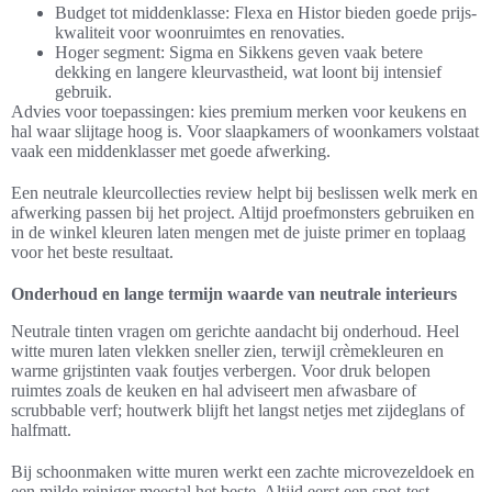
Budget tot middenklasse: Flexa en Histor bieden goede prijs-
kwaliteit voor woonruimtes en renovaties.
Hoger segment: Sigma en Sikkens geven vaak betere
dekking en langere kleurvastheid, wat loont bij intensief
gebruik.
Advies voor toepassingen: kies premium merken voor keukens en
hal waar slijtage hoog is. Voor slaapkamers of woonkamers volstaat
vaak een middenklasser met goede afwerking.
Een neutrale kleurcollecties review helpt bij beslissen welk merk en
afwerking passen bij het project. Altijd proefmonsters gebruiken en
in de winkel kleuren laten mengen met de juiste primer en toplaag
voor het beste resultaat.
Onderhoud en lange termijn waarde van neutrale interieurs
Neutrale tinten vragen om gerichte aandacht bij onderhoud. Heel
witte muren laten vlekken sneller zien, terwijl crèmekleuren en
warme grijstinten vaak foutjes verbergen. Voor druk belopen
ruimtes zoals de keuken en hal adviseert men afwasbare of
scrubbable verf; houtwerk blijft het langst netjes met zijdeglans of
halfmatt.
Bij schoonmaken witte muren werkt een zachte microvezeldoek en
een milde reiniger meestal het beste. Altijd eerst een spot-test