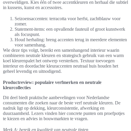
overweldigen. Kies één of twee accentkleuren en herhaal die subtiel
in kussens, kunst en accessoires.
Seizoensaccenten: terracotta voor herfst, zachtblauw voor
zomer.
Statement-items: een opvallende fauteuil of groot kunstwerk
als focuspunt.
Houd herhaling: breng accenten terug in meerdere elementen
voor samenhang.
Wie deze tips volgt, bereikt een samenhangend interieur waarin
combineren neutrale kleuren en strategisch gebruik van een warm
koel kleurenpalet het ontwerp versterken. Textuur toevoegen
interieur en doordachte kleuraccenten neutraal huis houden het
geheel levendig en uitnodigend.
Productreview: populaire verfmerken en neutrale
kleurcollecties
Dit deel biedt praktische aanbevelingen voor Nederlandse
consumenten die zoeken naar de beste verf neutrale kleuren. De
nadruk ligt op dekking, kleurconsistentie, afwerking en
duurzaamheid. Lezers vinden hier concrete punten om proefpotjes
te kiezen en advies in bouwmarkten te vragen.
Merk A: bereik en kwaliteit van neutrale tinten