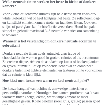
Welke neutrale tinten werken het beste in kleine of donkere
kamers?
Voor kleine of lichtarme ruimtes zijn hele lichte tinten zoals off-
white, gebroken wit of heel lichtgrijs het beste. Ze reflecteren dag-
en kunstlicht en laten kamers groter en luchtiger lijken. Ook een
satijn- of parelglans kan lichtreflectie versterken. Houd het palet
simpel en gebruik maximaal 3–5 neutrale variaties om samenhang
te bewaren.
Wanneer is het verstandig om donkere neutrale accenten te
gebruiken?
Donkere neutrale tinten zoals antraciet, diep taupe of
chocoladebruin werken goed in grotere ruimtes of als accentmuur.
Ze creëren diepte, richten de aandacht op kunst of boekenplanken
en geven intimiteit. Let op voldoende lichtinval en combineer
donkere tinten met lichtere elementen en texturen om te voorkomen
dat de ruimte te klein lijkt.
Hoe kiest men tussen een warm en koel neutraal palet?
De keuze hangt af van lichtinval, aanwezige materialen en
persoonlijke voorkeur. Noordgerichte kamers profiteren vaak van
warmere tinten (beige, crème, warm taupe) omdat ze meer
gezelligheid geven. Koele paletten (koel grijs, greige) passen goed