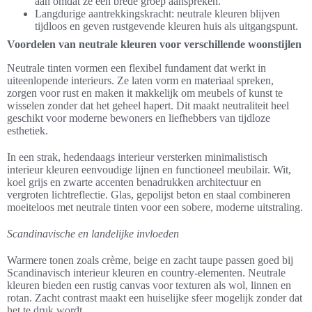
aan omdat ze een brede groep aanspreken.
Langdurige aantrekkingskracht: neutrale kleuren blijven
tijdloos en geven rustgevende kleuren huis als uitgangspunt.
Voordelen van neutrale kleuren voor verschillende woonstijlen
Neutrale tinten vormen een flexibel fundament dat werkt in
uiteenlopende interieurs. Ze laten vorm en materiaal spreken,
zorgen voor rust en maken it makkelijk om meubels of kunst te
wisselen zonder dat het geheel hapert. Dit maakt neutraliteit heel
geschikt voor moderne bewoners en liefhebbers van tijdloze
esthetiek.
In een strak, hedendaags interieur versterken minimalistisch
interieur kleuren eenvoudige lijnen en functioneel meubilair. Wit,
koel grijs en zwarte accenten benadrukken architectuur en
vergroten lichtreflectie. Glas, gepolijst beton en staal combineren
moeiteloos met neutrale tinten voor een sobere, moderne uitstraling.
Scandinavische en landelijke invloeden
Warmere tonen zoals crème, beige en zacht taupe passen goed bij
Scandinavisch interieur kleuren en country-elementen. Neutrale
kleuren bieden een rustig canvas voor texturen als wol, linnen en
rotan. Zacht contrast maakt een huiselijke sfeer mogelijk zonder dat
het te druk wordt.