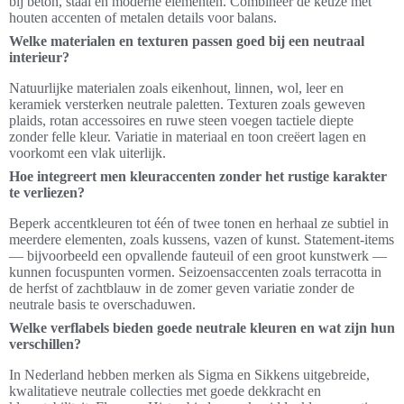
bij beton, staal en moderne elementen. Combineer de keuze met
houten accenten of metalen details voor balans.
Welke materialen en texturen passen goed bij een neutraal
interieur?
Natuurlijke materialen zoals eikenhout, linnen, wol, leer en
keramiek versterken neutrale paletten. Texturen zoals geweven
plaids, rotan accessoires en ruwe steen voegen tactiele diepte
zonder felle kleur. Variatie in materiaal en toon creëert lagen en
voorkomt een vlak uiterlijk.
Hoe integreert men kleuraccenten zonder het rustige karakter
te verliezen?
Beperk accentkleuren tot één of twee tonen en herhaal ze subtiel in
meerdere elementen, zoals kussens, vazen of kunst. Statement-items
— bijvoorbeeld een opvallende fauteuil of een groot kunstwerk —
kunnen focuspunten vormen. Seizoensaccenten zoals terracotta in
de herfst of zachtblauw in de zomer geven variatie zonder de
neutrale basis te overschaduwen.
Welke verflabels bieden goede neutrale kleuren en wat zijn hun
verschillen?
In Nederland hebben merken als Sigma en Sikkens uitgebreide,
kwalitatieve neutrale collecties met goede dekkracht en