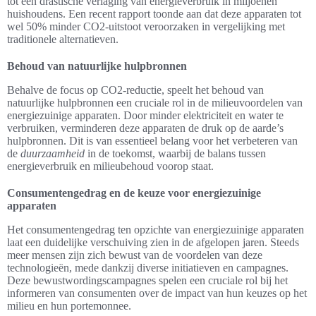
tot een drastische verlaging van energieverbruik in miljoenen
huishoudens. Een recent rapport toonde aan dat deze apparaten tot
wel 50% minder CO2-uitstoot veroorzaken in vergelijking met
traditionele alternatieven.
Behoud van natuurlijke hulpbronnen
Behalve de focus op CO2-reductie, speelt het behoud van
natuurlijke hulpbronnen een cruciale rol in de milieuvoordelen van
energiezuinige apparaten. Door minder elektriciteit en water te
verbruiken, verminderen deze apparaten de druk op de aarde’s
hulpbronnen. Dit is van essentieel belang voor het verbeteren van
de
duurzaamheid
in de toekomst, waarbij de balans tussen
energieverbruik en milieubehoud voorop staat.
Consumentengedrag en de keuze voor energiezuinige
apparaten
Het consumentengedrag ten opzichte van energiezuinige apparaten
laat een duidelijke verschuiving zien in de afgelopen jaren. Steeds
meer mensen zijn zich bewust van de voordelen van deze
technologieën, mede dankzij diverse initiatieven en campagnes.
Deze bewustwordingscampagnes spelen een cruciale rol bij het
informeren van consumenten over de impact van hun keuzes op het
milieu en hun portemonnee.