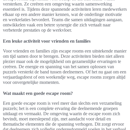
versterken. Ze creëren een omgeving waarin samenwerking
essentieel is. Tijdens deze spannende activiteiten leren medewerkers
elkaar op een andere manier kennen, wat de onderlinge motivatie
en werkrelaties bevordert. Teams die samen uitdagingen aangaan,
ontwikkelen vaak een betere synergie die zich vertaalt naar
verbeterde prestaties op de werkvloer.
Een leuke activiteit voor vrienden en families
Voor vrienden en families zijn escape rooms een uitstekende manier
om tijd samen door te brengen. Deze activiteiten bieden niet alleen
plezier maar ook de mogelijkheid om gezamenlijke ervaringen te
creëren. De energie en spanning van het samen oplossen van
puzzels versterkt de band tussen deelnemers. Of het nu gaat om een
verjaardagsfeest of een weekendje weg, escape rooms zorgen altijd
voor onvergetelijke momenten.
Wat maakt een goede escape room?
Een goede escape room is veel meer dan slechts een verzameling
puzzels; het is een complete ervaring die deelnemende groepen
uitdaagt en vermaakt. De omgeving waarin de escape room zich
bevindt, moet meeslepend zijn, met aandacht voor detail en
thematische elementen die de spanning verhogen. Dit zorgt ervoor
dat deelnemers zich volledig ondergedompeld voelen in het verhaal