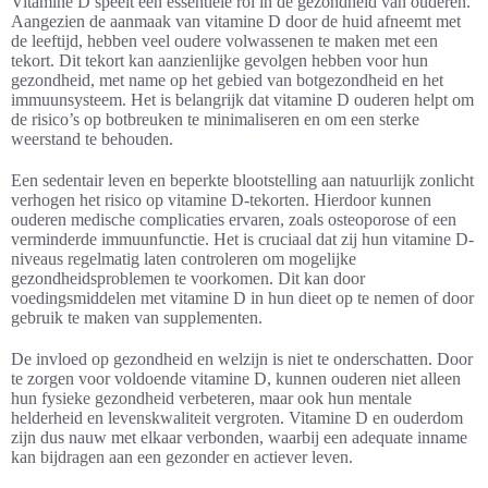
Vitamine D speelt een essentiële rol in de gezondheid van ouderen.
Aangezien de aanmaak van vitamine D door de huid afneemt met
de leeftijd, hebben veel oudere volwassenen te maken met een
tekort. Dit tekort kan aanzienlijke gevolgen hebben voor hun
gezondheid, met name op het gebied van botgezondheid en het
immuunsysteem. Het is belangrijk dat vitamine D ouderen helpt om
de risico’s op botbreuken te minimaliseren en om een sterke
weerstand te behouden.
Een sedentair leven en beperkte blootstelling aan natuurlijk zonlicht
verhogen het risico op vitamine D-tekorten. Hierdoor kunnen
ouderen medische complicaties ervaren, zoals osteoporose of een
verminderde immuunfunctie. Het is cruciaal dat zij hun vitamine D-
niveaus regelmatig laten controleren om mogelijke
gezondheidsproblemen te voorkomen. Dit kan door
voedingsmiddelen met vitamine D in hun dieet op te nemen of door
gebruik te maken van supplementen.
De invloed op gezondheid en welzijn is niet te onderschatten. Door
te zorgen voor voldoende vitamine D, kunnen ouderen niet alleen
hun fysieke gezondheid verbeteren, maar ook hun mentale
helderheid en levenskwaliteit vergroten. Vitamine D en ouderdom
zijn dus nauw met elkaar verbonden, waarbij een adequate inname
kan bijdragen aan een gezonder en actiever leven.