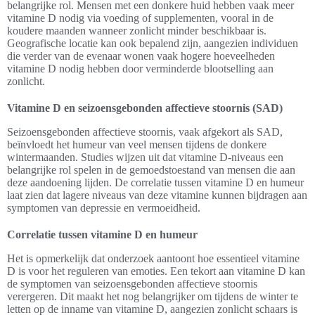
belangrijke rol. Mensen met een donkere huid hebben vaak meer
vitamine D nodig via voeding of supplementen, vooral in de
koudere maanden wanneer zonlicht minder beschikbaar is.
Geografische locatie kan ook bepalend zijn, aangezien individuen
die verder van de evenaar wonen vaak hogere hoeveelheden
vitamine D nodig hebben door verminderde blootselling aan
zonlicht.
Vitamine D en seizoensgebonden affectieve stoornis (SAD)
Seizoensgebonden affectieve stoornis, vaak afgekort als SAD,
beïnvloedt het humeur van veel mensen tijdens de donkere
wintermaanden. Studies wijzen uit dat vitamine D-niveaus een
belangrijke rol spelen in de gemoedstoestand van mensen die aan
deze aandoening lijden. De correlatie tussen vitamine D en humeur
laat zien dat lagere niveaus van deze vitamine kunnen bijdragen aan
symptomen van depressie en vermoeidheid.
Correlatie tussen vitamine D en humeur
Het is opmerkelijk dat onderzoek aantoont hoe essentieel vitamine
D is voor het reguleren van emoties. Een tekort aan vitamine D kan
de symptomen van seizoensgebonden affectieve stoornis
verergeren. Dit maakt het nog belangrijker om tijdens de winter te
letten op de inname van vitamine D, aangezien zonlicht schaars is