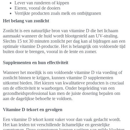
Lever van runderen of kippen
Eieren, vooral de dooiers
Verrijkte producten zoals melk en ontbijtgranen
Het belang van zonlicht
Zonlicht is een natuurlijke bron van vitamine D die het lichaam
aanmaakt wanneer de huid wordt blootgesteld aan UV-straling.
Slechts 15 tot 30 minuten zonlicht per dag kan al bijdragen aan een
optimale vitamine D-productie. Het is belangrijk om voldoende tijd
buiten door te brengen, vooral in de lente en zomer.
Supplementen en hun effectiviteit
Wanneer het moeilijk is om voldoende vitamine D via voeding of
zonlicht binnen te krijgen, kunnen vitamine D supplementen
uitkomst bieden. Het kiezen van kwalitatieve producten is cruciaal
om de effectiviteit te waarborgen. Onder begeleiding van een
gezondheidsprofessional kan men de juiste dosering bepalen om
aan de dagelijkse behoefte te voldoen.
Vitamine D tekort en gevolgen
Een vitamine D tekort komt vaker voor dan vaak gedacht wordt.
Het kan leiden tot verschillende lichamelijke en geestelijke
symptomen
. Deze symptomen kunnen variëren van milde klachten