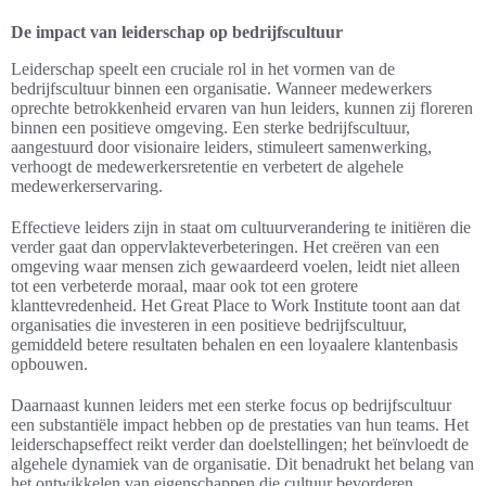
De impact van leiderschap op bedrijfscultuur
Leiderschap speelt een cruciale rol in het vormen van de
bedrijfscultuur binnen een organisatie. Wanneer medewerkers
oprechte betrokkenheid ervaren van hun leiders, kunnen zij floreren
binnen een positieve omgeving. Een sterke bedrijfscultuur,
aangestuurd door visionaire leiders, stimuleert samenwerking,
verhoogt de medewerkersretentie en verbetert de algehele
medewerkerservaring.
Effectieve leiders zijn in staat om cultuurverandering te initiëren die
verder gaat dan oppervlakteverbeteringen. Het creëren van een
omgeving waar mensen zich gewaardeerd voelen, leidt niet alleen
tot een verbeterde moraal, maar ook tot een grotere
klanttevredenheid. Het Great Place to Work Institute toont aan dat
organisaties die investeren in een positieve bedrijfscultuur,
gemiddeld betere resultaten behalen en een loyaalere klantenbasis
opbouwen.
Daarnaast kunnen leiders met een sterke focus op bedrijfscultuur
een substantiële impact hebben op de prestaties van hun teams. Het
leiderschapseffect reikt verder dan doelstellingen; het beïnvloedt de
algehele dynamiek van de organisatie. Dit benadrukt het belang van
het ontwikkelen van eigenschappen die cultuur bevorderen,