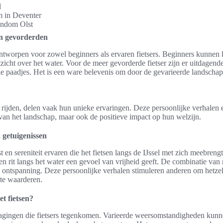
l
 in Deventer
ondom Olst
en gevorderden
 ontworpen voor zowel beginners als ervaren fietsers. Beginners kunnen 
tzicht over het water. Voor de meer gevorderde fietser zijn er uitdagen
e paadjes. Het is een ware belevenis om door de gevarieerde landschapp
el rijden, delen vaak hun unieke ervaringen. Deze persoonlijke verhalen
 van het landschap, maar ook de positieve impact op hun welzijn.
 getuigenissen
st en sereniteit ervaren die het fietsen langs de IJssel met zich meebren
een rit langs het water een gevoel van vrijheid geeft. De combinatie va
 ontspanning. Deze persoonlijke verhalen stimuleren anderen om hetze
 te waarderen.
et fietsen?
tdagingen die fietsers tegenkomen. Varieerde weersomstandigheden kun