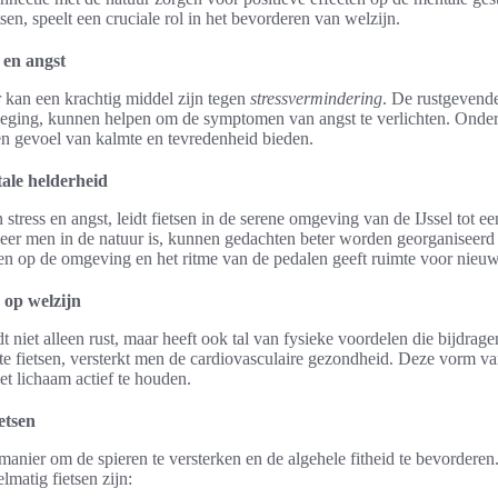
etsen, speelt een cruciale rol in het bevorderen van welzijn.
 en angst
er kan een krachtig middel zijn tegen
stressvermindering
. De rustgevende
ging, kunnen helpen om de symptomen van angst te verlichten. Onder
een gevoel van kalmte en tevredenheid bieden.
ale helderheid
stress en angst, leidt fietsen in de serene omgeving van de IJssel tot e
eer men in de natuur is, kunnen gedachten beter worden georganiseerd 
en op de omgeving en het ritme van de pedalen geeft ruimte voor nieuw
 op welzijn
dt niet alleen rust, maar heeft ook tal van fysieke voordelen die bijdrag
te fietsen, versterkt men de cardiovasculaire gezondheid. Deze vorm v
et lichaam actief te houden.
etsen
 manier om de spieren te versterken en de algehele fitheid te bevorderen
lmatig fietsen zijn: