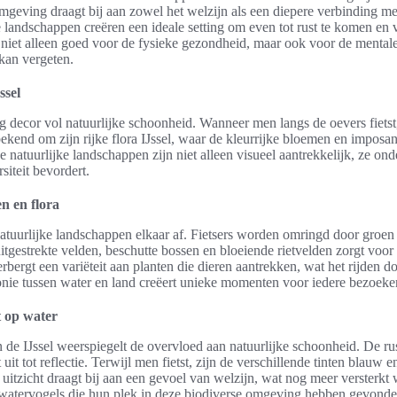
omgeving draagt bij aan zowel het welzijn als een diepere verbinding me
landschappen creëren een ideale setting om even tot rust te komen en v
s niet alleen goed voor de fysieke gezondheid, maar ook voor de mental
kan vergeten.
ssel
ig decor vol natuurlijke schoonheid. Wanneer men langs de oevers fietst, 
 bekend om zijn rijke flora IJssel, waar de kleurrijke bloemen en imposa
e natuurlijke landschappen zijn niet alleen visueel aantrekkelijk, ze o
siteit bevordert.
n en flora
natuurlijke landschappen elkaar af. Fietsers worden omringd door groen 
 uitgestrekte velden, beschutte bossen en bloeiende rietvelden zorgt v
herbergt een variëteit aan planten die dieren aantrekken, wat het rijden
nie tussen water en land creëert unieke momenten voor iedere bezoeker
t op water
de IJssel weerspiegelt de overvloed aan natuurlijke schoonheid. De rus
it tot reflectie. Terwijl men fietst, zijn de verschillende tinten blauw 
e uitzicht draagt bij aan een gevoel van welzijn, wat nog meer versterkt
 watervogels die hun plek in deze biodiverse omgeving hebben gevonde