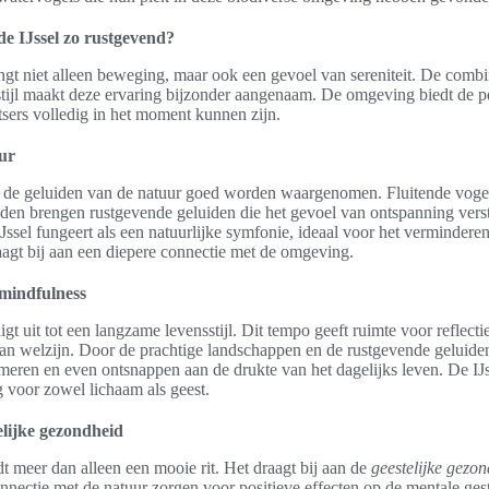
de IJssel zo rustgevend?
engt niet alleen beweging, maar ook een gevoel van sereniteit. De comb
tijl maakt deze ervaring bijzonder aangenaam. De omgeving biedt de pe
tsers volledig in het moment kunnen zijn.
ur
n de geluiden van de natuur goed worden waargenomen. Fluitende vogels
nden brengen rustgevende geluiden die het gevoel van ontspanning verst
ssel fungeert als een natuurlijke symfonie, ideaal voor het vermindere
agt bij aan een diepere connectie met de omgeving.
 mindfulness
igt uit tot een langzame levensstijl. Dit tempo geeft ruimte voor reflect
van welzijn. Door de prachtige landschappen en de rustgevende geluide
meren en even ontsnappen aan de drukte van het dagelijks leven. De IJss
voor zowel lichaam als geest.
elijke gezondheid
edt meer dan alleen een mooie rit. Het draagt bij aan de
geestelijke gezo
nnectie met de natuur zorgen voor positieve effecten op de mentale ges