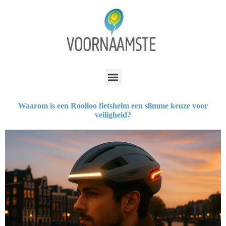
Waarom is een Roolioo fietshelm een slimme keuze voor
veiligheid?