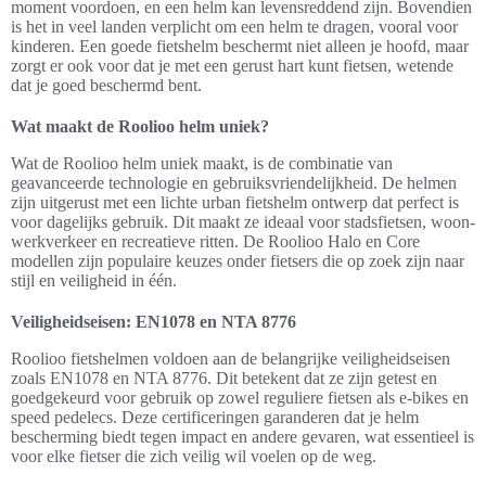
moment voordoen, en een helm kan levensreddend zijn. Bovendien
is het in veel landen verplicht om een helm te dragen, vooral voor
kinderen. Een goede fietshelm beschermt niet alleen je hoofd, maar
zorgt er ook voor dat je met een gerust hart kunt fietsen, wetende
dat je goed beschermd bent.
Wat maakt de Roolioo helm uniek?
Wat de Roolioo helm uniek maakt, is de combinatie van
geavanceerde technologie en gebruiksvriendelijkheid. De helmen
zijn uitgerust met een lichte urban fietshelm ontwerp dat perfect is
voor dagelijks gebruik. Dit maakt ze ideaal voor stadsfietsen, woon-
werkverkeer en recreatieve ritten. De Roolioo Halo en Core
modellen zijn populaire keuzes onder fietsers die op zoek zijn naar
stijl en veiligheid in één.
Veiligheidseisen: EN1078 en NTA 8776
Roolioo fietshelmen voldoen aan de belangrijke veiligheidseisen
zoals EN1078 en NTA 8776. Dit betekent dat ze zijn getest en
goedgekeurd voor gebruik op zowel reguliere fietsen als e-bikes en
speed pedelecs. Deze certificeringen garanderen dat je helm
bescherming biedt tegen impact en andere gevaren, wat essentieel is
voor elke fietser die zich veilig wil voelen op de weg.