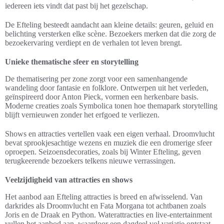
iedereen iets vindt dat past bij het gezelschap.
De Efteling besteedt aandacht aan kleine details: geuren, geluid en
belichting versterken elke scène. Bezoekers merken dat die zorg de
bezoekervaring verdiept en de verhalen tot leven brengt.
Unieke thematische sfeer en storytelling
De thematisering per zone zorgt voor een samenhangende
wandeling door fantasie en folklore. Ontwerpen uit het verleden,
geïnspireerd door Anton Pieck, vormen een herkenbare basis.
Moderne creaties zoals Symbolica tonen hoe themapark storytelling
blijft vernieuwen zonder het erfgoed te verliezen.
Shows en attracties vertellen vaak een eigen verhaal. Droomvlucht
bevat sprookjesachtige wezens en muziek die een dromerige sfeer
oproepen. Seizoensdecoraties, zoals bij Winter Efteling, geven
terugkeerende bezoekers telkens nieuwe verrassingen.
Veelzijdigheid van attracties en shows
Het aanbod aan Efteling attracties is breed en afwisselend. Van
darkrides als Droomvlucht en Fata Morgana tot achtbanen zoals
Joris en de Draak en Python. Waterattracties en live-entertainment
vullen het aanbod aan, waardoor een dagdeel vol variatie ontstaat.