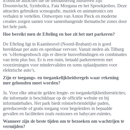
Iconische attracties die de thematisering illustreren zijn
Droomvlucht, Symbolica, Fata Morgana en het Sprookjesbos. Deze
attracties gebruiken scenografie, muziek en animatronics om
verhalen te vertellen. Ontwerpen van Anton Pieck en moderne
creaties zorgen samen voor samenhangende thematische zones door
het hele park.
Hoe bereikt men de Efteling en hoe zit het met parkeren?
De Efteling ligt in Kaatsheuvel (Noord-Brabant) en is goed
bereikbaar per auto en openbaar vervoer. Vanuit steden als Tilburg
en ‘s‑Hertogenbosch zijn er directe busverbindingen en combinaties
van trein plus bus. Er is een ruim, betaald parkeerterrein met
voorzieningen voor mindervaliden en soms oplaadpunten voor
elektrische auto’s.
Zijn er toegangs- en toegankelijkheidsregels waar rekening
mee gehouden moet worden?
Ja. Voor elke attractie gelden lengte- en toegankelijkheidsrestricties;
die informatie is beschikbaar op de officiële website en bij
informatiebalies. Het park biedt rolstoelvriendelijke paden,
gereduceerde of gratis toegang voor begeleiders in bepaalde
gevallen en faciliteiten zoals rustzones en babycare-ruimtes.
Wanneer zijn de beste tijden om te bezoeken om wachtrijen te
vermijden?