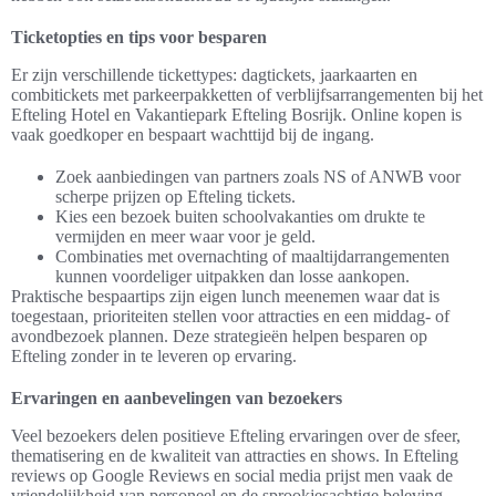
Ticketopties en tips voor besparen
Er zijn verschillende tickettypes: dagtickets, jaarkaarten en
combitickets met parkeerpakketten of verblijfsarrangementen bij het
Efteling Hotel en Vakantiepark Efteling Bosrijk. Online kopen is
vaak goedkoper en bespaart wachttijd bij de ingang.
Zoek aanbiedingen van partners zoals NS of ANWB voor
scherpe prijzen op Efteling tickets.
Kies een bezoek buiten schoolvakanties om drukte te
vermijden en meer waar voor je geld.
Combinaties met overnachting of maaltijdarrangementen
kunnen voordeliger uitpakken dan losse aankopen.
Praktische bespaartips zijn eigen lunch meenemen waar dat is
toegestaan, prioriteiten stellen voor attracties en een middag- of
avondbezoek plannen. Deze strategieën helpen besparen op
Efteling zonder in te leveren op ervaring.
Ervaringen en aanbevelingen van bezoekers
Veel bezoekers delen positieve Efteling ervaringen over de sfeer,
thematisering en de kwaliteit van attracties en shows. In Efteling
reviews op Google Reviews en social media prijst men vaak de
vriendelijkheid van personeel en de sprookjesachtige beleving.