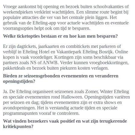
Vroege aankomst bij opening en bezoek buiten schoolvakanties of
weekendpieken verkleint wachttijden. Een slimme route begint bij
populaire attracties die ver van het centrale plein liggen. Het
gebruik van de Efteling-app voor actuele wachttijden en eventuele
voorrangsopties helpt ook om tijd te besparen.
Welke ticketopties bestaan er en hoe kan men besparen?
Er zijn dagtickets, jaarkaarten en combitickets met parkeren of
verblijf in Efteling Hotel en Vakantiepark Efteling Bosrijk. Online
kopen is vaak voordeliger. Kortingen zijn soms beschikbaar via
partners zoals NS of ANWB. Verder kunnen vroegboekkortingen,
pakketdeals en bezoek buiten piekuren kosten verlagen.
Bieden ze seizoensgebonden evenementen en veranderen
openingstijden?
Ja. De Efteling organiseert seizoenen zoals Zomer, Winter Efteling
en speciale evenementen rond Halloween. Openingstijden variëren
per seizoen en dag; tijdens evenementen zijn er extra shows en
avondopeningen. Het is verstandig actuele tijden en speciale
programmapunten vooraf te controleren.
Wat vinden bezoekers vaak positief en wat zijn terugkerende
kritiekpunten?