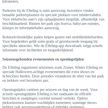
kilometers.
Parkeren bij de Efteling is ruim aanwezig; bezoekers vinden
betaalde parkeerplaatsen en speciale plekken voor mindervaliden.
Voor elektrische auto’s zijn oplaadpunten mogelijk, afhankelijk van
beschikbaarheid. Binnen het park zijn horeca, babycare-ruimtes,
kluisjes en informatiebalies aanwezig.
Rolstoelvriendelijke paden helpen gasten met mobiliteitsbehoeften.
Voor begeleiders geldt soms gratis of gereduceerde toegang bij
specifieke attracties. Wie de Efteling-app downloadt, krijgt actuele
informatie over faciliteiten en toegankelijkheid.
Seizoensgebonden evenementen en openingstijden
De Efteling organiseert seizoenen zoals Zomer, Winter Efteling en
speciale Halloween-achtige evenementen die extra shows en
lichtscènes bieden. Deze periodes veranderen de sfeer van het park
en trekken veel bezoekers aan.
Openingstijden variëren per seizoen en dag van de week. Voor
actuele openingstijden Efteling is het raadzaam de officiële
berichten te raadplegen voordat iemand vertrekt. Tijdens
piekseizoenen kunnen wachttijden toenemen; sommige shows
hebben ook seizoensonderhoud of tijdelijke sluitingen.