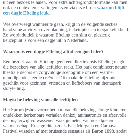
uit een bezoek te halen. Voor extra achtergrondinformatie kan men
ook de context en ervaringen lezen via deze bron:
waarom blijft
een dagje Efteling leuk
.
Wie overweegt wanneer te gaan, krijgt in de volgende secties
handzame adviezen over planning, ticketopties en toegankelijkheid.
Zo wordt duidelijk waarom Efteling een slim en plezierig
keuzepunt is voor een dagje uit in Nederland.
Waarom is een dagje Efteling altijd een goed idee?
Een bezoek aan de Efteling geeft een directe dosis Efteling magie
die bezoekers van alle leeftijden raakt. Het park combineert natuur,
theatrale decors en zorgvuldige scenografie om een warme,
uitnodigende sfeer te creëren. Dit maakt de Efteling bijzonder
geschikt voor gezinnen, vrienden en liefhebbers van themapark
storytelling.
Magische beleving voor alle leeftijden
Het Sprookjesbos vormt het hart van die beleving. Jonge kinderen
ontdekken herkenbare verhalen dankzij animatronics en sfeervolle
decors, terwijl volwassenen vaak genieten van nostalgie en
vakmanschap. Rustige ritten zoals Fata Morgana en Carnaval
Festival wisselen af met bruisende sensaties als Baron 1898, zodat