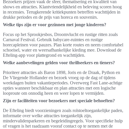
Bezoekers prijzen vaak de sfeer, thematisering en kwaliteit van
shows en attracties. Klantvriendelijkheid en beleving scoren hoog
in recensies. Terugkerende kritiekpunten betreffen wachttijden in
drukke periodes en de prijs van horeca en souvenirs.
Welke tips zijn er voor gezinnen met jonge kinderen?
Focus op het Sprookjesbos, Droomvlucht en rustige ritten zoals
Carnaval Festival. Gebruik babycare-ruimtes en rustige
horecapleinen voor pauzes. Plan korte routes en neem comfortabel
schoeisel, water en weersafhankelijke kleding mee. Download de
Efteling-app voor plattegrond en wachttijden.
Welke aanbevelingen gelden voor thrillseekers en tieners?
Prioriteer attracties als Baron 1898, Joris en de Draak, Python en
De Vliegende Hollander en bezoek vroeg op de dag of tijdens
weekdagen buiten vakantieperiodes. Overweeg Fast Lane-achtige
opties wanneer beschikbaar en plan attracties met een logische
looproute om onnodig heen en weer lopen te vermijden.
Zijn er faciliteiten voor bezoekers met speciale behoeften?
De Efteling biedt voorzieningen zoals rolstoeltoegankelijke paden,
informatie over welke attracties toegankelijk zijn,
mindervalidenparkeren en begeleidingregels. Voor specifieke hulp
of vragen is het raadzaam vooraf contact op te nemen met de