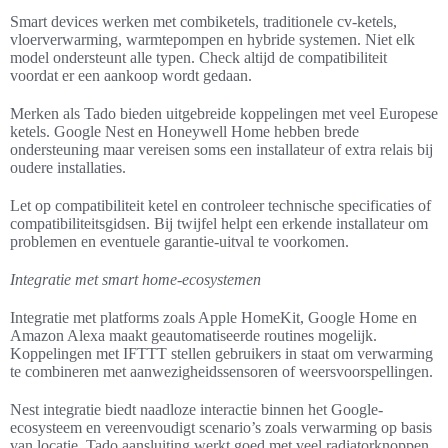
Smart devices werken met combiketels, traditionele cv-ketels,
vloerverwarming, warmtepompen en hybride systemen. Niet elk
model ondersteunt alle typen. Check altijd de compatibiliteit
voordat er een aankoop wordt gedaan.
Merken als Tado bieden uitgebreide koppelingen met veel Europese
ketels. Google Nest en Honeywell Home hebben brede
ondersteuning maar vereisen soms een installateur of extra relais bij
oudere installaties.
Let op compatibiliteit ketel en controleer technische specificaties of
compatibiliteitsgidsen. Bij twijfel helpt een erkende installateur om
problemen en eventuele garantie-uitval te voorkomen.
Integratie met smart home-ecosystemen
Integratie met platforms zoals Apple HomeKit, Google Home en
Amazon Alexa maakt geautomatiseerde routines mogelijk.
Koppelingen met IFTTT stellen gebruikers in staat om verwarming
te combineren met aanwezigheidssensoren of weersvoorspellingen.
Nest integratie biedt naadloze interactie binnen het Google-
ecosysteem en vereenvoudigt scenario’s zoals verwarming op basis
van locatie. Tado aansluiting werkt goed met veel radiatorknoppen