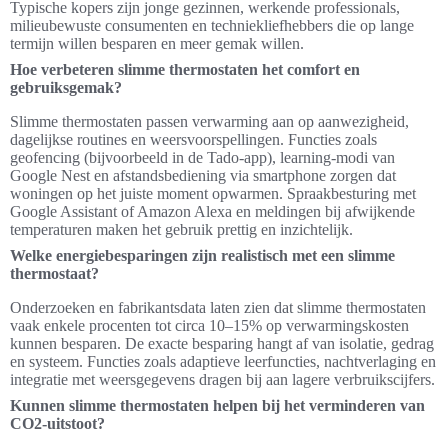
Typische kopers zijn jonge gezinnen, werkende professionals,
milieubewuste consumenten en techniekliefhebbers die op lange
termijn willen besparen en meer gemak willen.
Hoe verbeteren slimme thermostaten het comfort en
gebruiksgemak?
Slimme thermostaten passen verwarming aan op aanwezigheid,
dagelijkse routines en weersvoorspellingen. Functies zoals
geofencing (bijvoorbeeld in de Tado-app), learning-modi van
Google Nest en afstandsbediening via smartphone zorgen dat
woningen op het juiste moment opwarmen. Spraakbesturing met
Google Assistant of Amazon Alexa en meldingen bij afwijkende
temperaturen maken het gebruik prettig en inzichtelijk.
Welke energiebesparingen zijn realistisch met een slimme
thermostaat?
Onderzoeken en fabrikantsdata laten zien dat slimme thermostaten
vaak enkele procenten tot circa 10–15% op verwarmingskosten
kunnen besparen. De exacte besparing hangt af van isolatie, gedrag
en systeem. Functies zoals adaptieve leerfuncties, nachtverlaging en
integratie met weersgegevens dragen bij aan lagere verbruikscijfers.
Kunnen slimme thermostaten helpen bij het verminderen van
CO2-uitstoot?