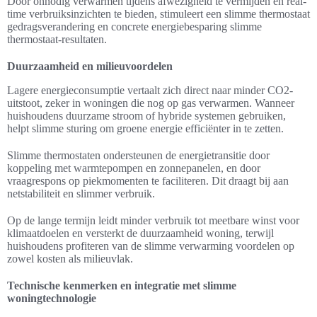
Door onnodig verwarmen tijdens afwezigheid te vermijden en real-
time verbruiksinzichten te bieden, stimuleert een slimme thermostaat
gedragsverandering en concrete energiebesparing slimme
thermostaat-resultaten.
Duurzaamheid en milieuvoordelen
Lagere energieconsumptie vertaalt zich direct naar minder CO2-
uitstoot, zeker in woningen die nog op gas verwarmen. Wanneer
huishoudens duurzame stroom of hybride systemen gebruiken,
helpt slimme sturing om groene energie efficiënter in te zetten.
Slimme thermostaten ondersteunen de energietransitie door
koppeling met warmtepompen en zonnepanelen, en door
vraagrespons op piekmomenten te faciliteren. Dit draagt bij aan
netstabiliteit en slimmer verbruik.
Op de lange termijn leidt minder verbruik tot meetbare winst voor
klimaatdoelen en versterkt de duurzaamheid woning, terwijl
huishoudens profiteren van de slimme verwarming voordelen op
zowel kosten als milieuvlak.
Technische kenmerken en integratie met slimme
woningtechnologie