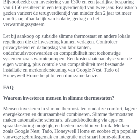
Bijvoorbeeld: een investering van €300 en een jaarlijkse besparing
van €150 resulteert in een terugverdientijd van twee jaar. Realistisch
gezien varieert de terugverdientijd van minder dan 2 jaar tot meer
dan 6 jaar, afhankelijk van isolatie, gedrag en het
verwarmingssysteem.
Let bij aankoop op subsidie slimme thermostaat en andere lokale
regelingen die de investering kunnen verlagen. Controleer
privacybeleid en dataopslag van fabrikanten,
onderhoudsvoorwaarden en compatibiliteit met toekomstige
systemen zoals warmtepompen. Een kosten-batenanalyse voor de
eigen woning, plus controle van compatibiliteit met bestaande
installatie en merkondersteuning van Google Nest, Tado of
Honeywell Home helpt bij een duurzame keuze.
FAQ
Waarom investeren mensen in slimme thermostaten?
Mensen investeren in slimme thermostaten omdat ze comfort, lagere
energiekosten en duurzaamheid combineren. Slimme thermostaten
maken automatische schema’s, afstandsbediening via apps en
spraakbesturing mogelijk, en bieden inzicht in verbruik. Merken
zoals Google Nest, Tado, Honeywell Home en ecobee zijn populair
vanwege gebruiksgemak en integratie met smart home-platforms.