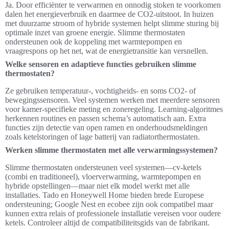
Ja. Door efficiënter te verwarmen en onnodig stoken te voorkomen
dalen het energieverbruik en daarmee de CO2-uitstoot. In huizen
met duurzame stroom of hybride systemen helpt slimme sturing bij
optimale inzet van groene energie. Slimme thermostaten
ondersteunen ook de koppeling met warmtepompen en
vraagrespons op het net, wat de energietransitie kan versnellen.
Welke sensoren en adaptieve functies gebruiken slimme
thermostaten?
Ze gebruiken temperatuur-, vochtigheids- en soms CO2- of
bewegingssensoren. Veel systemen werken met meerdere sensoren
voor kamer-specifieke meting en zoneregeling. Learning-algoritmes
herkennen routines en passen schema’s automatisch aan. Extra
functies zijn detectie van open ramen en onderhoudsmeldingen
zoals ketelstoringen of lage batterij van radiatorthermostaten.
Werken slimme thermostaten met alle verwarmingssystemen?
Slimme thermostaten ondersteunen veel systemen—cv-ketels
(combi en traditioneel), vloerverwarming, warmtepompen en
hybride opstellingen—maar niet elk model werkt met alle
installaties. Tado en Honeywell Home bieden brede Europese
ondersteuning; Google Nest en ecobee zijn ook compatibel maar
kunnen extra relais of professionele installatie vereisen voor oudere
ketels. Controleer altijd de compatibiliteitsgids van de fabrikant.