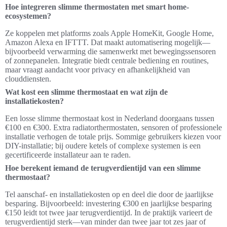
Hoe integreren slimme thermostaten met smart home-
ecosystemen?
Ze koppelen met platforms zoals Apple HomeKit, Google Home,
Amazon Alexa en IFTTT. Dat maakt automatisering mogelijk—
bijvoorbeeld verwarming die samenwerkt met bewegingssensoren
of zonnepanelen. Integratie biedt centrale bediening en routines,
maar vraagt aandacht voor privacy en afhankelijkheid van
clouddiensten.
Wat kost een slimme thermostaat en wat zijn de
installatiekosten?
Een losse slimme thermostaat kost in Nederland doorgaans tussen
€100 en €300. Extra radiatorthermostaten, sensoren of professionele
installatie verhogen de totale prijs. Sommige gebruikers kiezen voor
DIY-installatie; bij oudere ketels of complexe systemen is een
gecertificeerde installateur aan te raden.
Hoe berekent iemand de terugverdientijd van een slimme
thermostaat?
Tel aanschaf- en installatiekosten op en deel die door de jaarlijkse
besparing. Bijvoorbeeld: investering €300 en jaarlijkse besparing
€150 leidt tot twee jaar terugverdientijd. In de praktijk varieert de
terugverdientijd sterk—van minder dan twee jaar tot zes jaar of