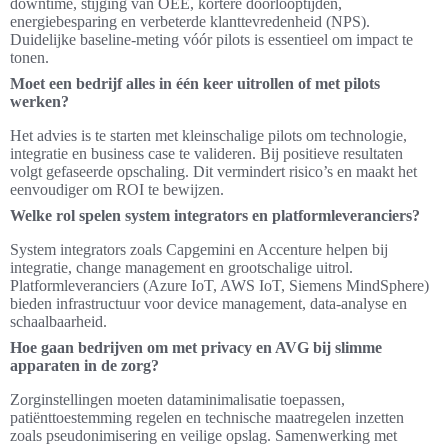
downtime, stijging van OEE, kortere doorlooptijden,
energiebesparing en verbeterde klanttevredenheid (NPS).
Duidelijke baseline-meting vóór pilots is essentieel om impact te
tonen.
Moet een bedrijf alles in één keer uitrollen of met pilots
werken?
Het advies is te starten met kleinschalige pilots om technologie,
integratie en business case te valideren. Bij positieve resultaten
volgt gefaseerde opschaling. Dit vermindert risico’s en maakt het
eenvoudiger om ROI te bewijzen.
Welke rol spelen system integrators en platformleveranciers?
System integrators zoals Capgemini en Accenture helpen bij
integratie, change management en grootschalige uitrol.
Platformleveranciers (Azure IoT, AWS IoT, Siemens MindSphere)
bieden infrastructuur voor device management, data-analyse en
schaalbaarheid.
Hoe gaan bedrijven om met privacy en AVG bij slimme
apparaten in de zorg?
Zorginstellingen moeten dataminimalisatie toepassen,
patiënttoestemming regelen en technische maatregelen inzetten
zoals pseudonimisering en veilige opslag. Samenwerking met