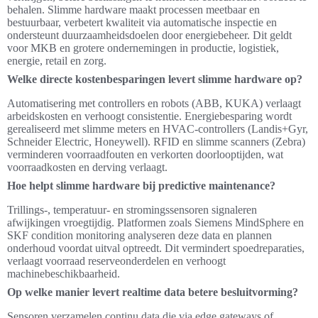
behalen. Slimme hardware maakt processen meetbaar en
bestuurbaar, verbetert kwaliteit via automatische inspectie en
ondersteunt duurzaamheidsdoelen door energiebeheer. Dit geldt
voor MKB en grotere ondernemingen in productie, logistiek,
energie, retail en zorg.
Welke directe kostenbesparingen levert slimme hardware op?
Automatisering met controllers en robots (ABB, KUKA) verlaagt
arbeidskosten en verhoogt consistentie. Energiebesparing wordt
gerealiseerd met slimme meters en HVAC-controllers (Landis+Gyr,
Schneider Electric, Honeywell). RFID en slimme scanners (Zebra)
verminderen voorraadfouten en verkorten doorlooptijden, wat
voorraadkosten en derving verlaagt.
Hoe helpt slimme hardware bij predictive maintenance?
Trillings-, temperatuur- en stromingssensoren signaleren
afwijkingen vroegtijdig. Platformen zoals Siemens MindSphere en
SKF condition monitoring analyseren deze data en plannen
onderhoud voordat uitval optreedt. Dit vermindert spoedreparaties,
verlaagt voorraad reserveonderdelen en verhoogt
machinebeschikbaarheid.
Op welke manier levert realtime data betere besluitvorming?
Sensoren verzamelen continu data die via edge gateways of