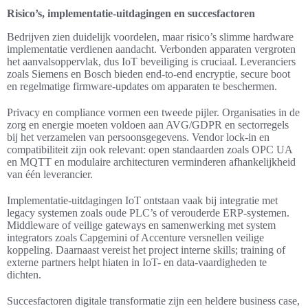
Risico’s, implementatie-uitdagingen en succesfactoren
Bedrijven zien duidelijk voordelen, maar risico’s slimme hardware
implementatie verdienen aandacht. Verbonden apparaten vergroten
het aanvalsoppervlak, dus IoT beveiliging is cruciaal. Leveranciers
zoals Siemens en Bosch bieden end-to-end encryptie, secure boot
en regelmatige firmware-updates om apparaten te beschermen.
Privacy en compliance vormen een tweede pijler. Organisaties in de
zorg en energie moeten voldoen aan AVG/GDPR en sectorregels
bij het verzamelen van persoonsgegevens. Vendor lock-in en
compatibiliteit zijn ook relevant: open standaarden zoals OPC UA
en MQTT en modulaire architecturen verminderen afhankelijkheid
van één leverancier.
Implementatie-uitdagingen IoT ontstaan vaak bij integratie met
legacy systemen zoals oude PLC’s of verouderde ERP-systemen.
Middleware of veilige gateways en samenwerking met system
integrators zoals Capgemini of Accenture versnellen veilige
koppeling. Daarnaast vereist het project interne skills; training of
externe partners helpt hiaten in IoT- en data-vaardigheden te
dichten.
Succesfactoren digitale transformatie zijn een heldere business case,