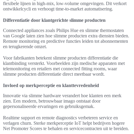
flexibele lijnen in high-mix, low-volume omgevingen. Dit verkort
ontwikkelcycli en verhoogt time-to-market automatisering.
Differentiatie door klantgerichte slimme producten
Connected appliances zoals Philips Hue en slimme thermostaten
van Google laten zien hoe slimme producten extra diensten bieden.
Remote monitoring en predictive functies leiden tot abonnementen
en terugkerende omzet.
Voor fabrikanten betekent slimme producten differentiatie die
klantbinding versterkt. Voorbeelden zijn medische apparaten met
telemonitoring en retailers met connected fitting rooms, waar
slimme producten differentiatie direct meetbaar wordt.
Invloed op merkperceptie en klanttevredenheid
Innovatie via slimme hardware verandert hoe klanten een merk
zien. Een modern, betrouwbaar imago ontstaat door
gepersonaliseerde ervaringen en gebruiksgemak.
Realtime support en remote diagnostics verbeteren service en
verlagen churn. Sterke merkperceptie IoT helpt bedrijven hogere
Net Promoter Scores te behalen en servicecontracten uit te breiden.