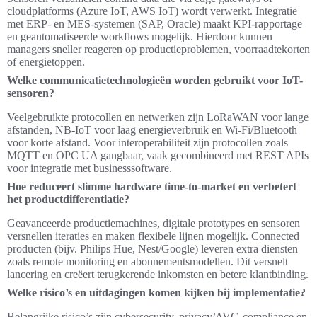
cloudplatforms (Azure IoT, AWS IoT) wordt verwerkt. Integratie
met ERP- en MES-systemen (SAP, Oracle) maakt KPI-rapportage
en geautomatiseerde workflows mogelijk. Hierdoor kunnen
managers sneller reageren op productieproblemen, voorraadtekorten
of energietoppen.
Welke communicatietechnologieën worden gebruikt voor IoT-
sensoren?
Veelgebruikte protocollen en netwerken zijn LoRaWAN voor lange
afstanden, NB‑IoT voor laag energieverbruik en Wi‑Fi/Bluetooth
voor korte afstand. Voor interoperabiliteit zijn protocollen zoals
MQTT en OPC UA gangbaar, vaak gecombineerd met REST APIs
voor integratie met businesssoftware.
Hoe reduceert slimme hardware time-to-market en verbetert
het productdifferentiatie?
Geavanceerde productiemachines, digitale prototypes en sensoren
versnellen iteraties en maken flexibele lijnen mogelijk. Connected
producten (bijv. Philips Hue, Nest/Google) leveren extra diensten
zoals remote monitoring en abonnementsmodellen. Dit versnelt
lancering en creëert terugkerende inkomsten en betere klantbinding.
Welke risico’s en uitdagingen komen kijken bij implementatie?
Belangrijke risico’s zijn cybersecurity, privacy/AVG-compliance en