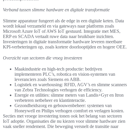
Verband tussen slimme hardware en digitale transformatie
Slimme apparatuur fungeert als de edge in een digitale keten. Data
wordt lokaal verzameld en via gateways naar platforms zoals
Microsoft Azure IoT of AWS IoT gestuurd. Integratie met MES,
ERP en SCADA vertaalt ruwe data naar bruikbare inzichten.
Investeringen in digitale transformatie hardware leveren meetbare
KPI-verbeteringen op, zoals kortere doorlooptijden en hogere OEE.
Overzicht van sectoren die vroeg investeren
Maakindustrie en high-tech productie: bedrijven
implementeren PLC’s, robotica en vision-systemen van
leveranciers zoals Siemens en ABB.
Logistiek en warehousing: RFID, AGV’s en slimme scanners
van Zebra Technologies verhogen de efficiency.
Energie en utilities: slimme meters van Landis+Gyr en Itron
verbeteren netbeheer en klantinteractie.
Gezondheidszorg en gebouwenbeheer: systemen van
Honeywell en Philips verhogen comfort en verlagen kosten.
Secties met vroege investering tonen ook het belang van sectoren
IoT adoptie. Organisaties die nu kiezen voor slimme hardware zien
vaak sneller rendement. Die beweging versnelt de transitie naar