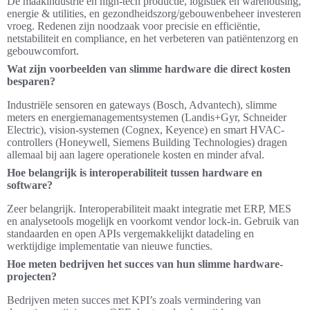
De maakindustrie en high-tech productie, logistiek en warehousing,
energie & utilities, en gezondheidszorg/gebouwenbeheer investeren
vroeg. Redenen zijn noodzaak voor precisie en efficiëntie,
netstabiliteit en compliance, en het verbeteren van patiëntenzorg en
gebouwcomfort.
Wat zijn voorbeelden van slimme hardware die direct kosten
besparen?
Industriële sensoren en gateways (Bosch, Advantech), slimme
meters en energiemanagementsystemen (Landis+Gyr, Schneider
Electric), vision-systemen (Cognex, Keyence) en smart HVAC-
controllers (Honeywell, Siemens Building Technologies) dragen
allemaal bij aan lagere operationele kosten en minder afval.
Hoe belangrijk is interoperabiliteit tussen hardware en
software?
Zeer belangrijk. Interoperabiliteit maakt integratie met ERP, MES
en analysetools mogelijk en voorkomt vendor lock-in. Gebruik van
standaarden en open APIs vergemakkelijkt datadeling en
werktijdige implementatie van nieuwe functies.
Hoe meten bedrijven het succes van hun slimme hardware-
projecten?
Bedrijven meten succes met KPI’s zoals vermindering van