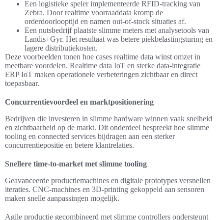
Een logistieke speler implementeerde RFID-tracking van
Zebra. Door realtime voorraaddata kromp de
orderdoorlooptijd en namen out-of-stock situaties af.
Een nutsbedrijf plaatste slimme meters met analysetools van
Landis+Gyr. Het resultaat was betere piekbelastingsturing en
lagere distributiekosten.
Deze voorbeelden tonen hoe cases realtime data winst omzet in
meetbare voordelen. Realtime data IoT en sterke data-integratie
ERP IoT maken operationele verbeteringen zichtbaar en direct
toepasbaar.
Concurrentievoordeel en marktpositionering
Bedrijven die investeren in slimme hardware winnen vaak snelheid
en zichtbaarheid op de markt. Dit onderdeel bespreekt hoe slimme
tooling en connected services bijdragen aan een sterker
concurrentiepositie en betere klantrelaties.
Snellere time-to-market met slimme tooling
Geavanceerde productiemachines en digitale prototypes versnellen
iteraties. CNC-machines en 3D-printing gekoppeld aan sensoren
maken snelle aanpassingen mogelijk.
Agile productie gecombineerd met slimme controllers ondersteunt