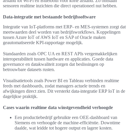
afstand tot Wi‑Fi en Bluetooth voor korte afstand. Zo ontstaan
sensoren realtime inzichten die direct operationeel nut hebben.
Data-integratie met bestaande bedrijfssoftware
Integratie van IoT-platforms met ERP- en MES-systemen zorgt dat
meetwaarden deel worden van bedrijfsworkflows. Koppelingen
tussen Azure IoT of AWS IoT en SAP of Oracle maken
geautomatiseerde KPI-rapportage mogelijk.
Standaarden zoals OPC UA en REST APIs vergemakkelijken
interoperabiliteit tussen hardware en applicaties. Goede data
governance en datakwaliteit zorgen dat beslissingen op
betrouwbare datasets rusten.
Visualisatietools zoals Power BI en Tableau verbinden realtime
feeds met dashboards, zodat managers actuele trends en
afwijkingen direct zien. Dit versterkt data-integratie ERP IoT in de
dagelijkse praktijk.
Cases waarin realtime data winstgevendheid verhoogde
Een productiebedrijf gebruikte een OEE-dashboard van
Siemens en verhoogde de machine-efficiëntie. Downtime
daalde, wat leidde tot hogere output en lagere kosten.