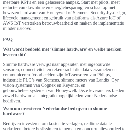
meetbare KPI’s en een gefaseerde aanpak. Start met pilots, meet
reductie van downtime en energiebesparing, en schaal op met
bewezen hardware van Honeywell of Siemens. Security-by-design,
lifecycle management en gebruik van platforms als Azure IoT of
AWS IoT versterken betrouwbaarheid en maken de implementatie
minder risicovol.
FAQ
Wat wordt bedoeld met ‘slimme hardware’ en welke merken
leveren dit?
Slimme hardware verwijst naar apparaten met ingebouwde
sensoren, connectiviteit en rekenkracht die data verzamelen en
communiceren. Voorbeelden zijn IoT-sensoren van Philips,
industriële PLC’s van Siemens, slimme meters van Landis+Gyr,
vision-systemen van Cognex en Keyence, en
gebouwbeheersystemen van Honeywell. Deze leveranciers bieden
zowel hardware als integratiemogelijkheden voor Nederlandse
bedrijven.
Waarom investeren Nederlandse bedrijven in slimme
hardware?
Bedrijven investeren om kosten te verlagen, realtime data te
verkrijgen, betere beslissingen te nemen en concurrentievoordeel te