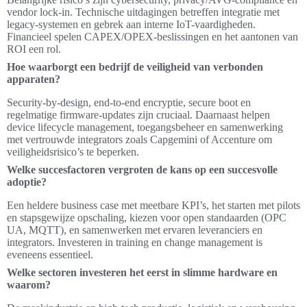
vendor lock-in. Technische uitdagingen betreffen integratie met
legacy-systemen en gebrek aan interne IoT-vaardigheden.
Financieel spelen CAPEX/OPEX-beslissingen en het aantonen van
ROI een rol.
Hoe waarborgt een bedrijf de veiligheid van verbonden
apparaten?
Security-by-design, end-to-end encryptie, secure boot en
regelmatige firmware-updates zijn cruciaal. Daarnaast helpen
device lifecycle management, toegangsbeheer en samenwerking
met vertrouwde integrators zoals Capgemini of Accenture om
veiligheidsrisico’s te beperken.
Welke succesfactoren vergroten de kans op een succesvolle
adoptie?
Een heldere business case met meetbare KPI’s, het starten met pilots
en stapsgewijze opschaling, kiezen voor open standaarden (OPC
UA, MQTT), en samenwerken met ervaren leveranciers en
integrators. Investeren in training en change management is
eveneens essentieel.
Welke sectoren investeren het eerst in slimme hardware en
waarom?