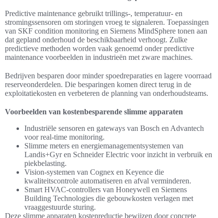
Predictive maintenance gebruikt trillings-, temperatuur- en
stromingssensoren om storingen vroeg te signaleren. Toepassingen
van SKF condition monitoring en Siemens MindSphere tonen aan
dat gepland onderhoud de beschikbaarheid verhoogt. Zulke
predictieve methoden worden vaak genoemd onder predictive
maintenance voorbeelden in industrieën met zware machines.
Bedrijven besparen door minder spoedreparaties en lagere voorraad
reserveonderdelen. Die besparingen komen direct terug in de
exploitatiekosten en verbeteren de planning van onderhoudsteams.
Voorbeelden van kostenbesparende slimme apparaten
Industriële sensoren en gateways van Bosch en Advantech
voor real-time monitoring.
Slimme meters en energiemanagementsystemen van
Landis+Gyr en Schneider Electric voor inzicht in verbruik en
piekbelasting.
Vision-systemen van Cognex en Keyence die
kwaliteitscontrole automatiseren en afval verminderen.
Smart HVAC-controllers van Honeywell en Siemens
Building Technologies die gebouwkosten verlagen met
vraaggestuurde sturing.
Deze slimme apparaten kostenreductie bewijzen door concrete