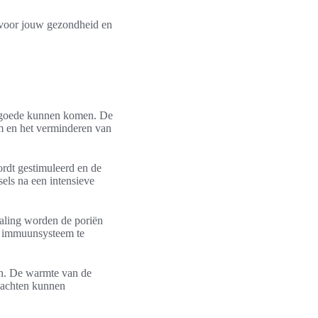
 voor jouw gezondheid en
en goede kunnen komen. De
am en het verminderen van
ordt gestimuleerd en de
sels na een intensieve
raling worden de poriën
et immuunsysteem te
jn. De warmte van de
klachten kunnen