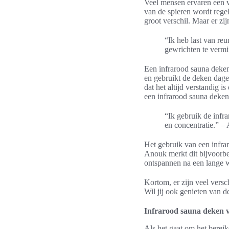
Veel mensen ervaren een v
van de spieren wordt rege
groot verschil. Maar er zi
“Ik heb last van reu
gewrichten te vermi
Een infrarood sauna deken 
en gebruikt de deken dage
dat het altijd verstandig 
een infrarood sauna deken
“Ik gebruik de infr
en concentratie.” –
Het gebruik van een infra
Anouk merkt dit bijvoorbe
ontspannen na een lange 
Kortom, er zijn veel vers
Wil jij ook genieten van d
Infrarood sauna deken v
Als het gaat om het bereik