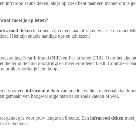
 infrarood sauna deken, als je op zoek bent naar een manier om je ge
waar moet je op letten?
infrarood deken
te kopen, zijn er een aantal zaken waar je op moet let
oet. Hier zijn enkele handige tips en adviezen:
roodstraling: Near Infrared (NIR) en Far Infrared (FIR). Over het alge
t dieper in de huid doordringt en meer voordelen biedt. Controleer daa
 gebruikt voordat je hem koopt.
iezen voor een
infrarood deken
van goede kwaliteit materiaal, dat duurz
ken gemaakt van hoogwaardige materialen zoals katoen of wol.
oot genoeg is voor jouw lengte en breedte. Een
infrarood deken
moet j
ect te hebben.
n