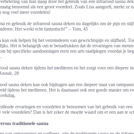
erbetering van hun slaap door het gebruik van een infrarood sauna de
lmatig benoemd als een groot voordeel. Zoals Lisa aangeeft, merkt ze 
jn nog veel meer voordelen!
ma en gebruik de infrarood sauna deken nu dagelijks om de pijn en stijf
nderen. Het werkt echt fantastisch!” – Tom, 45
kan ook helpen bij het verminderen van gewrichtspijn en stijfheid. Tom 
lijks. Het is belangrijk om te benadrukken dat de ervaringen van mens
is om bij specifieke aandoeningen eerst een arts raadplegen voordat je be
.
arood sauna deken tijdens het mediteren en het zorgt voor een diepere s
 Anouk, 28
rood sauna deken kan ook bijdragen aan een diepere staat van ontspanni
eld tijdens het mediteren. Het is daarnaast ook een goede manier om e
werkdag.
chillende ervaringen en voordelen te benoemen van het gebruik van een
e vele voordelen? Dan is het zeker de moeite waard om er een aan te sc
ersus traditionele sauna
en van ontspanning en wellness, zijn de traditionele sauna en de infra