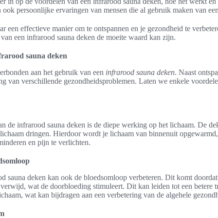
er in op de voordelen van een infrarood sauna deken, hoe het werkt en w
 ook persoonlijke ervaringen van mensen die al gebruik maken van een
ar een effectieve manier om te ontspannen en je gezondheid te verbeter
van een infrarood sauna deken de moeite waard kan zijn.
nfrarood sauna deken
 verbonden aan het gebruik van een
infrarood sauna deken
. Naast ontsp
ing van verschillende gezondheidsproblemen. Laten we enkele voordele
an de infrarood sauna deken is de diepe werking op het lichaam. De dek
et lichaam dringen. Hierdoor wordt je lichaam van binnenuit opgewarmd
minderen en pijn te verlichten.
edsomloop
od sauna deken kan ook de bloedsomloop verbeteren. Dit komt doordat
erwijd, wat de doorbloeding stimuleert. Dit kan leiden tot een betere t
lichaam, wat kan bijdragen aan een verbetering van de algehele gezond
am