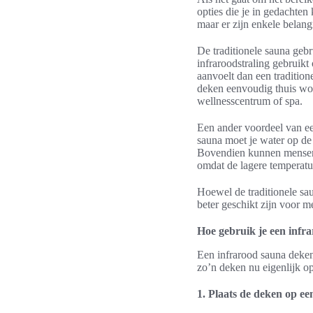
opties die je in gedachte
maar er zijn enkele belang
De traditionele sauna geb
infraroodstraling gebruikt
aanvoelt dan een traditio
deken eenvoudig thuis word
wellnesscentrum of spa.
Een ander voordeel van een
sauna moet je water op de 
Bovendien kunnen mensen 
omdat de lagere temperatuu
Hoewel de traditionele sa
beter geschikt zijn voor 
Hoe gebruik je een infr
Een infrarood sauna deken
zo’n deken nu eigenlijk op
1. Plaats de deken op e