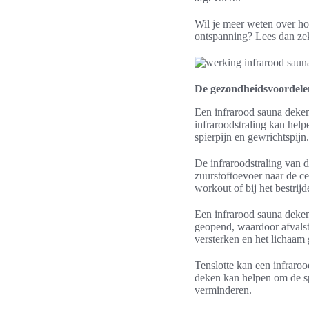
Wil je meer weten over h
ontspanning? Lees dan zek
De gezondheidsvoordele
Een infrarood sauna deken
infraroodstraling kan help
spierpijn en gewrichtspijn.
De infraroodstraling van d
zuurstoftoevoer naar de ce
workout of bij het bestrij
Een infrarood sauna deken
geopend, waardoor afvalst
versterken en het lichaam
Tenslotte kan een infraro
deken kan helpen om de sp
verminderen.