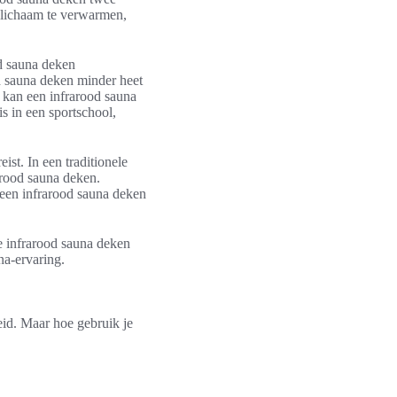
t lichaam te verwarmen,
od sauna deken
od sauna deken minder heet
 kan een infrarood sauna
s in een sportschool,
st. In een traditionele
arood sauna deken.
een infrarood sauna deken
e infrarood sauna deken
na-ervaring.
id. Maar hoe gebruik je