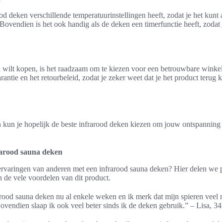
od deken verschillende temperatuurinstellingen heeft, zodat je het kunt
ovendien is het ook handig als de deken een timerfunctie heeft, zodat 
n wilt kopen, is het raadzaam om te kiezen voor een betrouwbare winkel
rantie en het retourbeleid, zodat je zeker weet dat je het product terug k
n kun je hopelijk de beste infrarood deken kiezen om jouw ontspanning
rarood sauna deken
rvaringen van anderen met een infrarood sauna deken? Hier delen we p
 de vele voordelen van dit product.
arood sauna deken nu al enkele weken en ik merk dat mijn spieren veel
Bovendien slaap ik ook veel beter sinds ik de deken gebruik.” – Lisa, 34