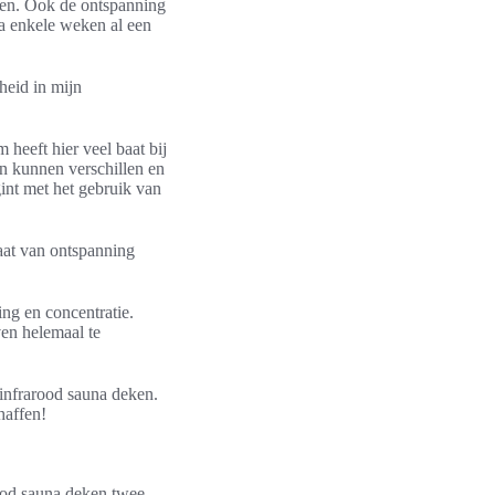
ken. Ook de ontspanning
na enkele weken al een
heid in mijn
heeft hier veel baat bij
en kunnen verschillen en
gint met het gebruik van
taat van ontspanning
ng en concentratie.
ven helemaal te
 infrarood sauna deken.
haffen!
rood sauna deken twee