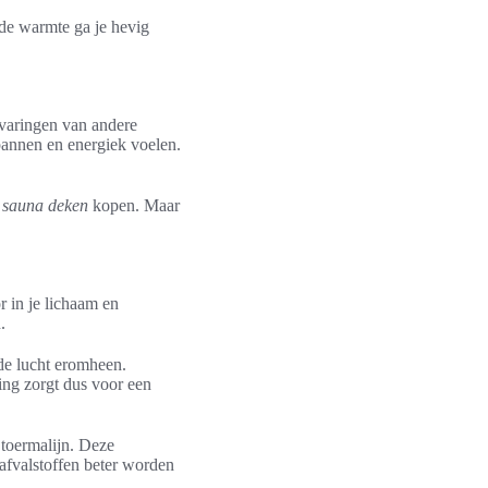
de warmte ga je hevig
rvaringen van andere
pannen en energiek voelen.
 sauna deken
kopen. Maar
r in je lichaam en
.
de lucht eromheen.
ing zorgt dus voor een
 toermalijn. Deze
afvalstoffen beter worden