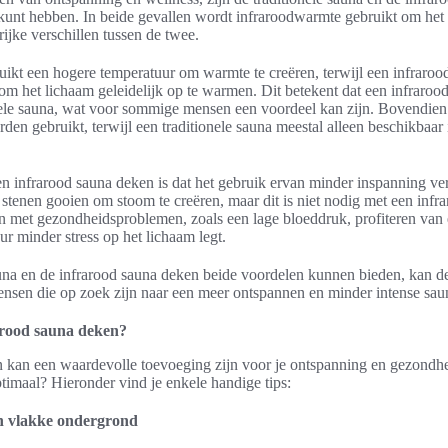
n kunt hebben. In beide gevallen wordt infraroodwarmte gebruikt om he
rijke verschillen tussen de twee.
ruikt een hogere temperatuur om warmte te creëren, terwijl een infraro
 om het lichaam geleidelijk op te warmen. Dit betekent dat een infraro
nele sauna, wat voor sommige mensen een voordeel kan zijn. Bovendien
en gebruikt, terwijl een traditionele sauna meestal alleen beschikbaar i
 infrarood sauna deken is dat het gebruik ervan minder inspanning verei
stenen gooien om stoom te creëren, maar dit is niet nodig met een infr
met gezondheidsproblemen, zoals een lage bloeddruk, profiteren van 
r minder stress op het lichaam legt.
una en de infrarood sauna deken beide voordelen kunnen bieden, kan d
mensen die op zoek zijn naar een meer ontspannen en minder intense sau
arood sauna deken?
 kan een waardevolle toevoeging zijn voor je ontspanning en gezondhe
timaal? Hieronder vind je enkele handige tips:
en vlakke ondergrond