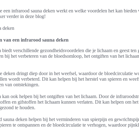
oe een infrarood sauna deken werkt en welke voordelen het kan bieden
er verder in deze blog!
n van een infrarood sauna deken
 biedt verschillende gezondheidsvoordelen die je lichaam en geest t
en bij het verbeteren van de bloedsomloop, het ontgiften van het licha
e deken dringt diep door in het weefsel, waardoor de bloedcirculatie w
llen wordt verbeterd. Dit kan helpen bij het herstel van spieren en weef
den van ontstekingen.
 kan ook helpen bij het ontgiften van het lichaam. Door de infraroodst
offen en gifstoffen het lichaam kunnen verlaten. Dit kan helpen om h
 gezond te houden.
od sauna deken helpen bij het verminderen van spierpijn en gewrichtspi
ieren te ontspannen en de bloedcirculatie te verhogen, waardoor pijn