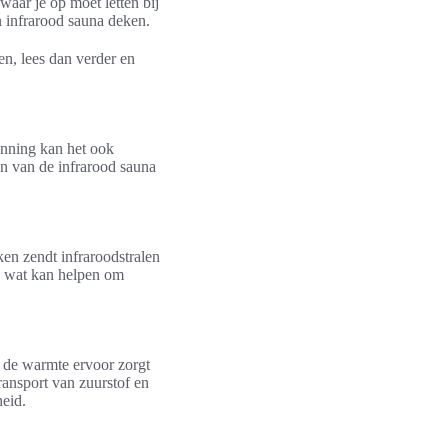
aar je op moet letten bij
 infrarood sauna deken.
en, lees dan verder en
anning kan het ook
n van de infrarood sauna
en zendt infraroodstralen
, wat kan helpen om
 de warmte ervoor zorgt
ransport van zuurstof en
heid.