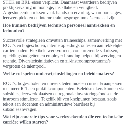
STEK en BRL-eisen verplicht. Daarnaast waarderen bedrijven
praktijkervaring in montage, installatie en veiligheid.
Afgestudeerden missen vaak hands-on ervaring, waardoor stages,
leerwerkplekken en interne trainingsprogramma’s cruciaal zijn.
Hoe kunnen bedrijven technisch personeel aantrekken en
behouden?
Succesvolle strategieën omvatten traineeships, samenwerking met
ROC’s en hogescholen, interne opleidingsroutes en aantrekkelijke
carrièrepaden. Flexibele werkvormen, concurrerende salarissen,
opleidingsbudgetten en employer branding helpen bij werving en
retentie. Diversiteitsinitiatieven en zij-instroomprogramma’s
vergroten de talentpool.
Welke rol spelen onderwijsinstellingen en beleidsmakers?
ROC’s, hogescholen en universiteiten moeten curricula aanpassen
met meer ICT- en praktijkcomponenten. Beleidsmakers kunnen via
subsidies, leerwerkplaatsen en regionale investeringsfondsen de
instroom stimuleren. Tegelijk blijven knelpunten bestaan, zoals
tekort aan docenten en administratieve barrières bij
subsidieaanvragen.
Wat zijn concrete tips voor werkzoekenden die een technische
carrière willen starten?