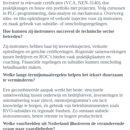
Investeer in relevante certificaten (VCA, NEN-3140), doe
praktijkstages en bouw een portfolio met projecten. Volg cursussen
in PLC-programmering, data-analyse en mechatronica. Overweeg
mbo- en hbo-opleidingen of verkorte trajecten voor zij-instromers
en maak gebruik van subsidie- of omscholingsregelingen.
Hoe kunnen zij-instromers succesvol de technische sector
betreden?
Zij-instromers hebben baat bij leerwerktrajecten, verkorte
opleidingen en gerichte certificeringen. Regionale samenwerkingen
tussen bedrijven en ROC’s bieden vaak praktijkplaatsen en
coaching. Financiële regelingen en subsidies kunnen omscholing
betaalbaarder maken.
Welke lange-termijnmaatregelen helpen het tekort duurzaam
te verminderen?
Een gecombineerde aanpak werkt het beste: structurele
samenwerking tussen onderwijs en bedrijfsleven, investeringen in
automatisering waar zinvol, mentorprogramma’s om tacit
knowledge te borgen, én gebruik van beleidsinstrumenten zoals
RVO-subsidies en regionale fondsen. Zo ontstaan stabiele
instroomroutes, betere retentie en hogere productiviteit.
Welke voorbeelden uit Nederland illustreren de veranderende
vraag naar vaardigheden?