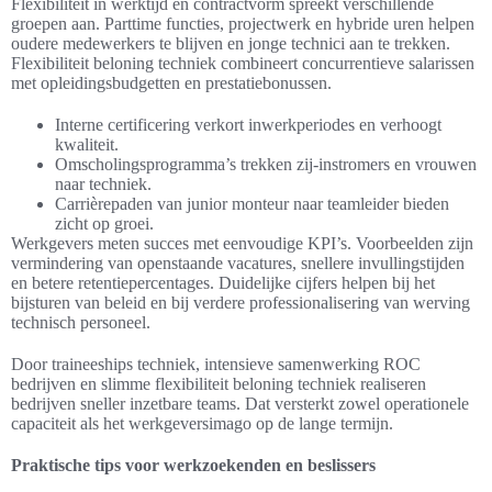
Flexibiliteit in werktijd en contractvorm spreekt verschillende
groepen aan. Parttime functies, projectwerk en hybride uren helpen
oudere medewerkers te blijven en jonge technici aan te trekken.
Flexibiliteit beloning techniek combineert concurrentieve salarissen
met opleidingsbudgetten en prestatiebonussen.
Interne certificering verkort inwerkperiodes en verhoogt
kwaliteit.
Omscholingsprogramma’s trekken zij-instromers en vrouwen
naar techniek.
Carrièrepaden van junior monteur naar teamleider bieden
zicht op groei.
Werkgevers meten succes met eenvoudige KPI’s. Voorbeelden zijn
vermindering van openstaande vacatures, snellere invullingstijden
en betere retentiepercentages. Duidelijke cijfers helpen bij het
bijsturen van beleid en bij verdere professionalisering van werving
technisch personeel.
Door traineeships techniek, intensieve samenwerking ROC
bedrijven en slimme flexibiliteit beloning techniek realiseren
bedrijven sneller inzetbare teams. Dat versterkt zowel operationele
capaciteit als het werkgeversimago op de lange termijn.
Praktische tips voor werkzoekenden en beslissers