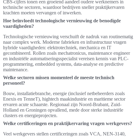
CBS-cijfers tonen een groeiend aandeel oudere werknemers in
technische sectoren, waardoor bedrijven sneller praktijkervaren
krachten moeten vervangen of inwerken.
Hoe beïnvloedt technologische vernieuwing de benodigde
vaardigheden?
Technologische vernieuwing verschuift de nadruk van routinematig
naar complex werk. Moderne fabrieken en infrastructuur vragen
hybride vaardigheden: elektrotechniek, mechanica en IT
gecombineerd. Rollen zoals mechatronicus, maintenance engineer
en industriële automatiseringsspecialist vereisen kennis van PLC-
programmering, embedded systems, data-analyse en predictive
maintenance.
Welke sectoren missen momenteel de meeste technisch
personeel?
Bouw, installatiebranche, energie (inclusief netbeheerders zoals
Enexis en TenneT), hightech maakindustrie en maritieme sector
ervaren acute schaarste. Regionaal zijn Noord-Brabant, Zuid-
Holland en Groningen opvallend, mede door sterke industriële
clusters en energieprojecten.
Welke certificeringen en praktijkervaring vragen werkgevers?
Veel werkgevers stellen certificeringen zoals VCA, NEN-3140,