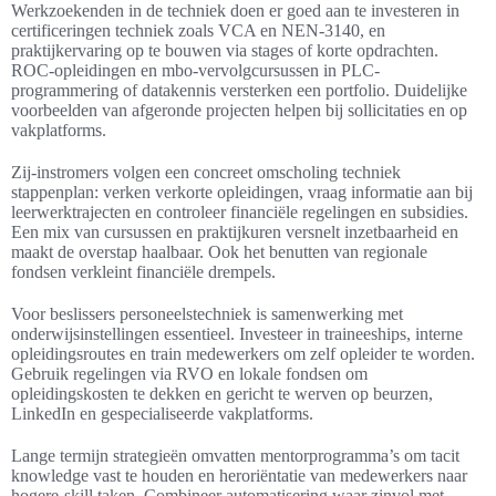
Werkzoekenden in de techniek doen er goed aan te investeren in
certificeringen techniek zoals VCA en NEN‑3140, en
praktijkervaring op te bouwen via stages of korte opdrachten.
ROC-opleidingen en mbo-vervolgcursussen in PLC-
programmering of datakennis versterken een portfolio. Duidelijke
voorbeelden van afgeronde projecten helpen bij sollicitaties en op
vakplatforms.
Zij-instromers volgen een concreet omscholing techniek
stappenplan: verken verkorte opleidingen, vraag informatie aan bij
leerwerktrajecten en controleer financiële regelingen en subsidies.
Een mix van cursussen en praktijkuren versnelt inzetbaarheid en
maakt de overstap haalbaar. Ook het benutten van regionale
fondsen verkleint financiële drempels.
Voor beslissers personeelstechniek is samenwerking met
onderwijsinstellingen essentieel. Investeer in traineeships, interne
opleidingsroutes en train medewerkers om zelf opleider te worden.
Gebruik regelingen via RVO en lokale fondsen om
opleidingskosten te dekken en gericht te werven op beurzen,
LinkedIn en gespecialiseerde vakplatforms.
Lange termijn strategieën omvatten mentorprogramma’s om tacit
knowledge vast te houden en heroriëntatie van medewerkers naar
hogere-skill taken. Combineer automatisering waar zinvol met